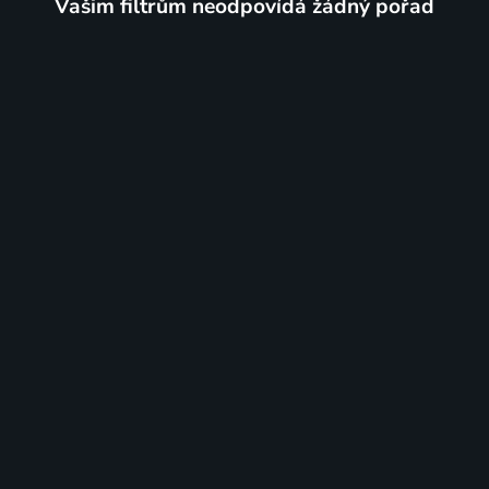
Vašim filtrům neodpovídá žádný pořad