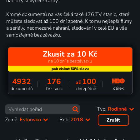
nabídky si vybere každý.
Kromě dokumentů na vás čeká také 176 TV stanic, které
můžete sledovat až 100 dní zpětně. K tomu nejlepší filmy
a seriály, neomezené nahrání, sledování v celé EU a vše
samozřejmě bez závazku.
Zkusit za 10 Kč
na 10 dní a bez závazku
4932
176
100
až
dárek
dokumentů
TV stanic
dní zpětně
Typ:
Rodinné
Země:
Estonsko
Rok:
2018
Zrušit