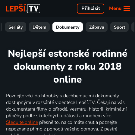
Menu
Přihlásit
Seriály
Dětem
Dokumenty
Zábava
Sport
Nejlepší estonské rodinné
dokumenty z roku 2018
online
Poznejte věci do hloubky s dechberoucími dokumenty
dostupnými v rozsáhlé videotéce Lepší.TV. Čekají na vás
dokumentární filmy o přírodě, vesmíru, historii, kriminální
příběhy podle skutečných událostí a mnohem více.
Sledujte online
přesně to, na co máte chuť a poznejte
nepoznané přímo z pohodlí vašeho domova. Z pestré