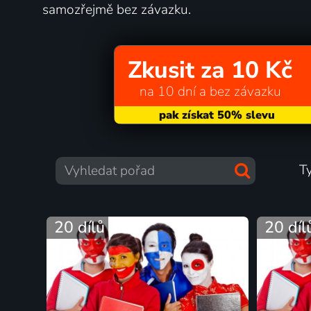
samozřejmě bez závazku.
Zkusit za 10 Kč
na 10 dní a bez závazku
T
20 dílů
20 díl