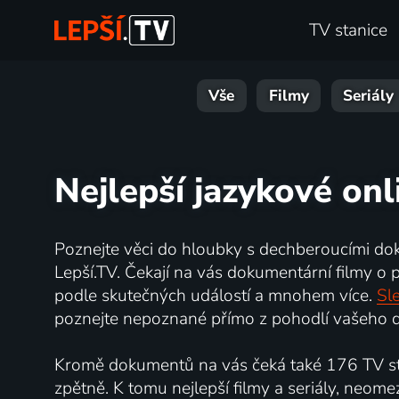
TV stanice
Vše
Filmy
Seriály
Nejlepší jazykové onl
Poznejte věci do hloubky s dechberoucími do
Lepší.TV. Čekají na vás dokumentární filmy o př
podle skutečných událostí a mnohem více.
Sle
poznejte nepoznané přímo z pohodlí vašeho d
Kromě dokumentů na vás čeká také 176 TV sta
zpětně. K tomu nejlepší filmy a seriály, neome