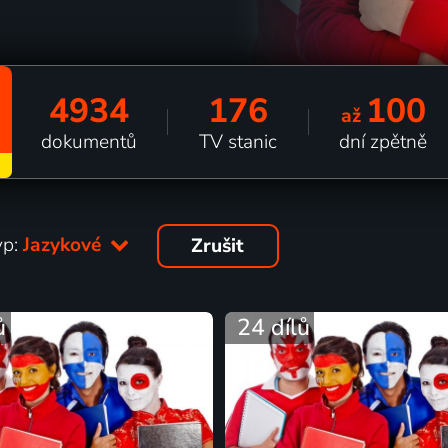
4934
176
100
až
dokumentů
TV stanic
dní zpětně
yp:
Jazykové
Zrušit
ů
24 dílů