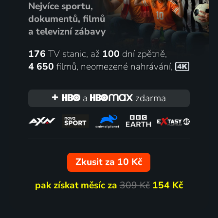
Nejvíce sportu,
dokumentů, filmů
a televizní zábavy
176
TV stanic, až
100
dní zpětně,
4 650
filmů
,
neomezené nahrávání
,
a
zdarma
Zkusit za 10 Kč
pak získat měsíc za
309 Kč
154 Kč