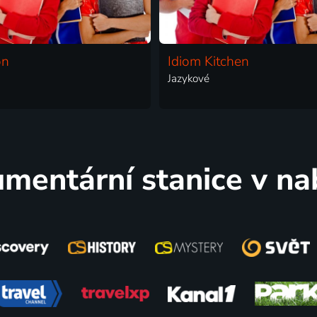
on
Idiom Kitchen
Jazykové
mentární stanice v na