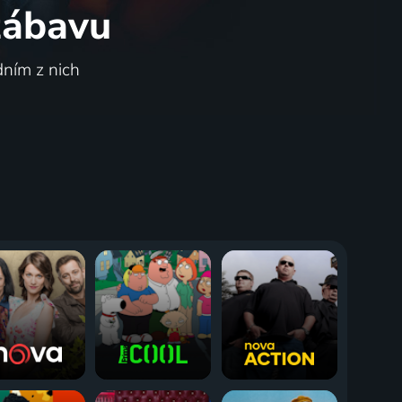
 zábavu
dním z nich