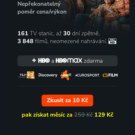
Nepřekonatelný
poměr cena/výkon
161
TV stanic, až
30
dní zpětně,
3 848
filmů
,
neomezené nahrávání
,
a
zdarma
Zkusit za 10 Kč
pak získat měsíc za
259 Kč
129 Kč