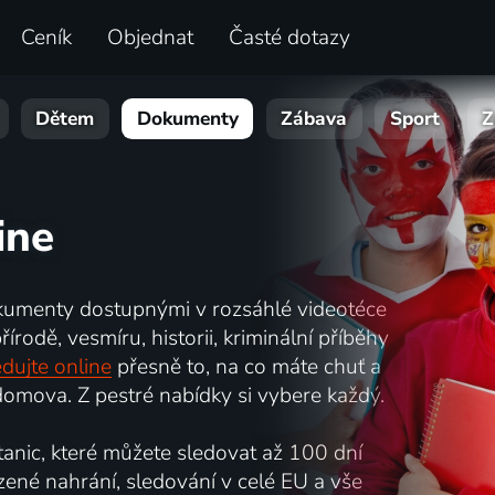
Ceník
Objednat
Časté dotazy
Dětem
Dokumenty
Zábava
Sport
Z
ine
kumenty dostupnými v rozsáhlé videotéce
írodě, vesmíru, historii, kriminální příběhy
dujte online
přesně to, na co máte chuť a
omova. Z pestré nabídky si vybere každý.
nic, které můžete sledovat až 100 dní
zené nahrání, sledování v celé EU a vše