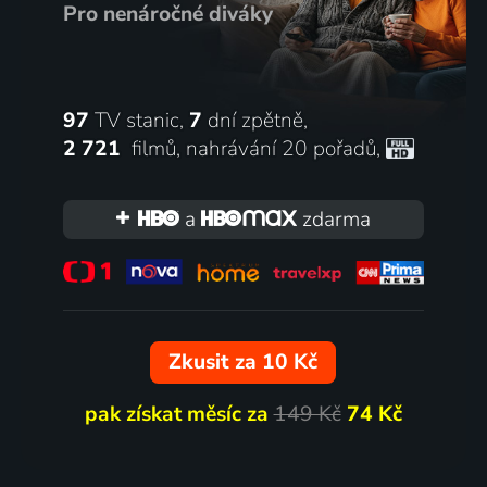
Pro nenáročné diváky
97
TV stanic,
7
dní zpětně,
2 721
filmů
,
nahrávání 20 pořadů
,
a
zdarma
Zkusit za 10 Kč
pak získat měsíc za
149 Kč
74 Kč