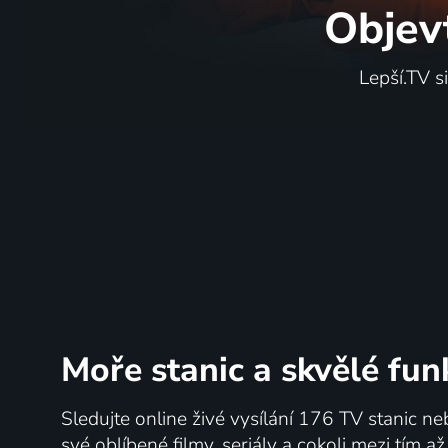
Objev
Lepší.TV s
Moře stanic
a skvělé fun
Sledujte online živé vysílání 176 TV stanic ne
své oblíbené filmy, seriály a cokoli mezi tím a