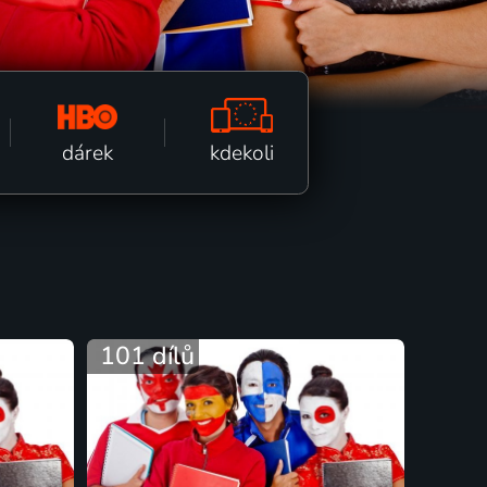
kdekoli
dárek
101 dílů