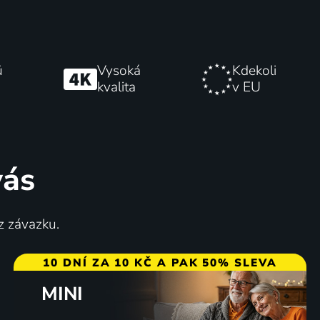
ů
Vysoká
Kdekoli
kvalita
v EU
vás
z závazku.
10 DNÍ ZA 10 KČ A PAK 50% SLEVA
MINI