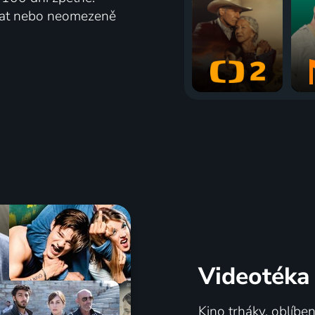
vat nebo neomezeně
Videotéka
Kino trháky, oblíbe