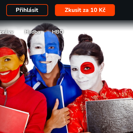
Přihlásit
Zkusit za 10 Kč
právy
Hudba
HBO