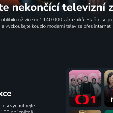
te nekončící
televizní
i oblíbilo už více než 140 000 zákazníků. Staňte se je
a vyzkoušejte kouzlo moderní televize přes internet.
kce
bo si vychutnejte
ž 100 dní zpětně.