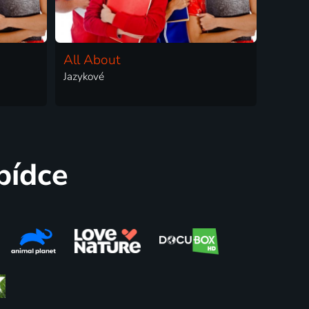
All About
Jazykové
bídce