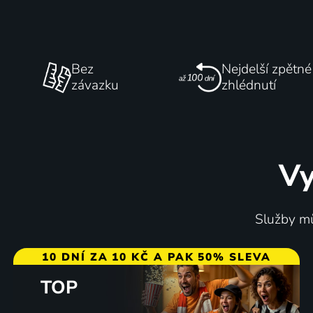
Bez
Nejdelší zpětné
závazku
zhlédnutí
Vy
Služby mů
10 DNÍ ZA 10 KČ A PAK 50% SLEVA
TOP