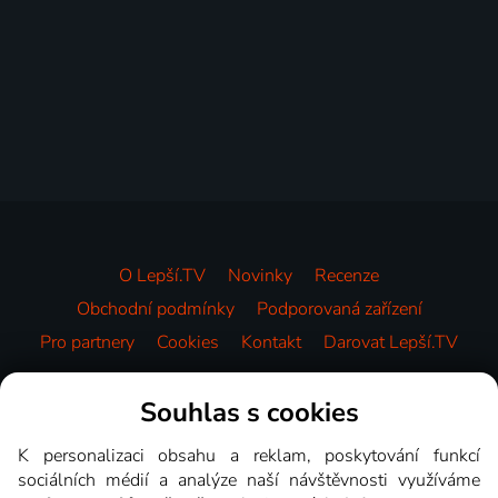
O Lepší.TV
Novinky
Recenze
Obchodní podmínky
Podporovaná zařízení
Pro partnery
Cookies
Kontakt
Darovat Lepší.TV
Videotéka
Souhlas s cookies
K personalizaci obsahu a reklam, poskytování funkcí
sociálních médií a analýze naší návštěvnosti využíváme