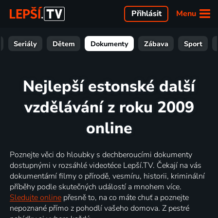
Menu
Přihlásit
Seriály
Dětem
Dokumenty
Zábava
Sport
Nejlepší estonské další
vzdělávání z roku 2009
online
Poznejte věci do hloubky s dechberoucími dokumenty
dostupnými v rozsáhlé videotéce Lepší.TV. Čekají na vás
dokumentární filmy o přírodě, vesmíru, historii, kriminální
příběhy podle skutečných událostí a mnohem více.
Sledujte online
přesně to, na co máte chuť a poznejte
nepoznané přímo z pohodlí vašeho domova. Z pestré