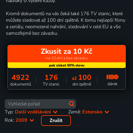
nabídky si vybere každý.
Kromě dokumentů na vás čeká také 176 TV stanic, které
můžete sledovat až 100 dní zpětně. K tomu nejlepší filmy
a seriály, neomezené nahrání, sledování v celé EU a vše
samozřejmě bez závazku.
Zkusit za 10 Kč
na 10 dní a bez závazku
4922
176
100
až
dárek
dokumentů
TV stanic
dní zpětně
Typ:
Další vzdělávání
Země:
Estonsko
Rok:
2009
Zrušit