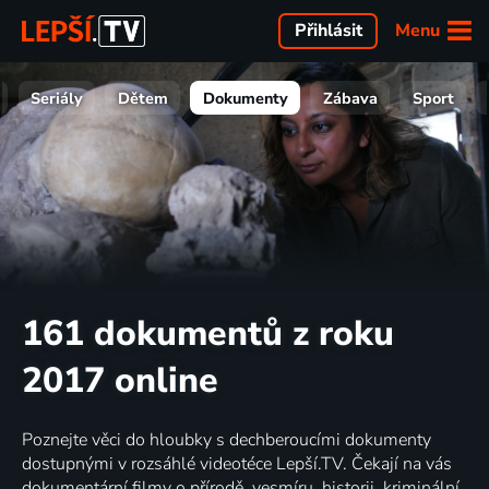
Menu
Přihlásit
Seriály
Dětem
Dokumenty
Zábava
Sport
161 dokumentů z roku
2017 online
Poznejte věci do hloubky s dechberoucími dokumenty
dostupnými v rozsáhlé videotéce Lepší.TV. Čekají na vás
dokumentární filmy o přírodě, vesmíru, historii, kriminální