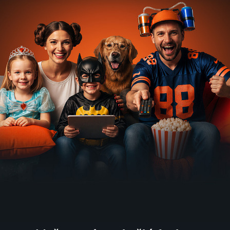
51 dílů
26 dílů
14 dílů
37 dílů
Křesťanský
Família
GEN.sk
Historie.cs
magazín
2014-2025 | Docusoap
2008-2024 | Slavní lidé
2017-2023 | Historický
2011-2024 | Náboženství
20 dílů
Na cestě
Nový život
Krajinou
Slunce v
po
v Nových
vína
Galerijní
středním
Hradech
2017-2022 | Cestování
ulici
Uzbekistánu
2017
2017
2017 | Cestování, Příroda
2 díly
Jak ožívá
Hitlerovo
Poslední
Christian