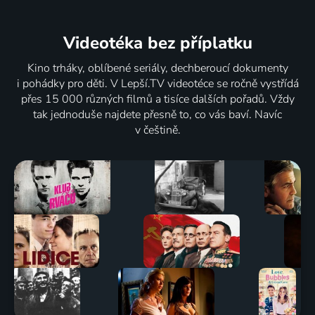
Videotéka
bez příplatku
Spielberg
Já jsem
2017 | USA | Životopisný
důkaz
Kino trháky, oblíbené seriály, dechberoucí dokumenty
2017 | USA
i pohádky pro děti. V Lepší.TV videotéce se ročně vystřídá
přes 15 000 různých filmů a tisíce dalších pořadů. Vždy
tak jednoduše najdete přesně to, co vás baví. Navíc
v češtině.