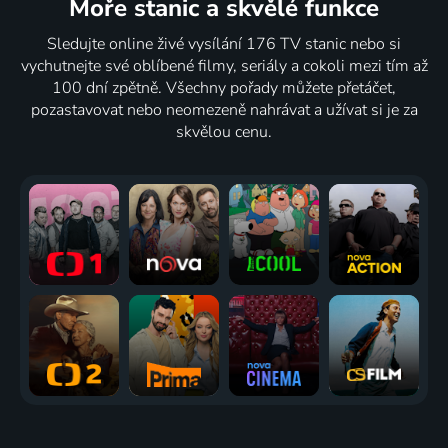
Moře stanic
a skvělé funkce
kroj
Vlčí doupě
tajemství
Dior,
2017 | Folk & lidové
2017 | Historický
Kleopatry
elegancia
Sledujte online živé vysílání 176 TV stanic nebo si
2017 | Historický
strateného
vychutnejte své oblíbené filmy, seriály a cokoli mezi tím až
raja
2 díly
84
82
5 dílů
81
100 dní zpětně. Všechny pořady můžete přetáčet,
%
%
%
2017 | Slavní lidé
pozastavovat nebo neomezeně nahrávat a užívat si je za
skvělou cenu.
Kriminálne
Velcí a
Druhá
Ed
prípady,
malí
strana
Stafford:
ktoré
2017 | USA | Reality TV
všeho
Ponechán
vstúpili do
2017 | Francie
svému
dejín
osudu
18 dílů
81
80
314 dílů
78
77
%
%
%
%
2017 | Historický
2017 | Bulharsko | Reality TV
Shark
Guerrero
Nejsmrtelnější
Expedice
Week
2017 | Mexiko
úlovek
Neznámo:
2010-2020 | USA | Dobrodružný
2005-2025 | USA | Dobrodružný, Reality TV
Hledání
mimozemšťanů
2017 | USA | Reality TV
76
75
%
%