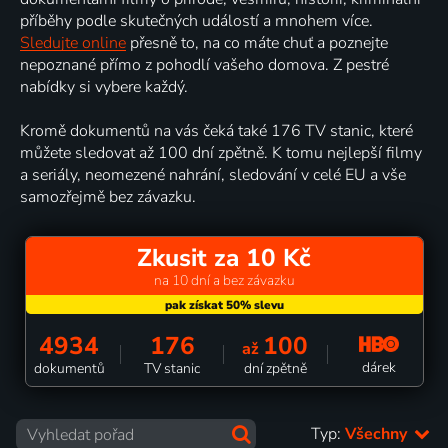
příběhy podle skutečných událostí a mnohem více.
Sledujte online
přesně to, na co máte chuť a poznejte
nepoznané přímo z pohodlí vašeho domova. Z pestré
nabídky si vybere každý.
Kromě dokumentů na vás čeká také 176 TV stanic, které
můžete sledovat až 100 dní zpětně. K tomu nejlepší filmy
a seriály, neomezené nahrání, sledování v celé EU a vše
samozřejmě bez závazku.
Zkusit za 10 Kč
na 10 dní a bez závazku
4934
176
100
až
dárek
dokumentů
TV stanic
dní zpětně
Typ:
Všechny