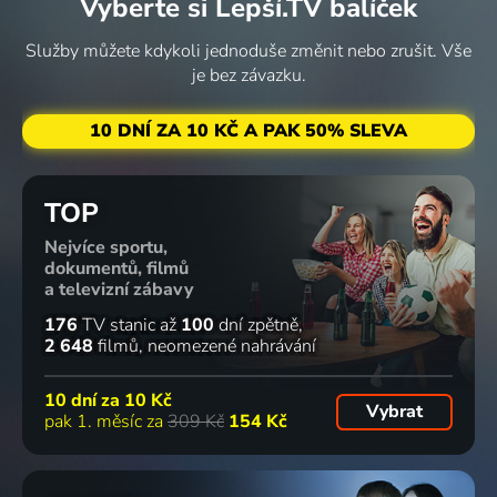
Vyberte si Lepší.TV balíček
Velké
Život na
Rození
Automobiloví
vlakové
farmě
obchodníci
nadšenci
Služby můžete kdykoli jednoduše změnit nebo zrušit. Vše
putování
2017-2026 | Velká Británie | Reality TV
2003-2022 | Velká Británie | Motoristické, Reality TV
2017 | USA | Reality TV
je bez závazku.
2012-2020 | Velká Británie | Cestování
13 dílů
65
2 díly
74
2 díly
43 dílů
71
%
%
%
10 DNÍ ZA 10 KČ A PAK 50% SLEVA
Akvária
Vražedné
Štefan
Nejhorší
TOP
2011-2017 | USA | Reality TV
počasí
Margita
noční
Nejvíce sportu,
2016-2018 | Velká Británie | Příroda
jubiluje
můra
dokumentů, filmů
2017
2014-2017 | USA | Krimi
a televizní zábavy
43 dílů
89
6 dílů
78
46 dílů
72
%
%
%
176
TV stanic
až
100
dní zpětně
2 648
filmů
neomezené nahrávání
The Zoo
Inside the
Odborníci
V továrně
10 dní za
10 Kč
Vybrat
2017-2021 | USA | Příroda
Factory
na domy v
2017
pak 1. měsíc za
309 Kč
154 Kč
2015-2026 | Velká Británie | Historický
korunách
stromů
2014-2018 | USA | Komedie