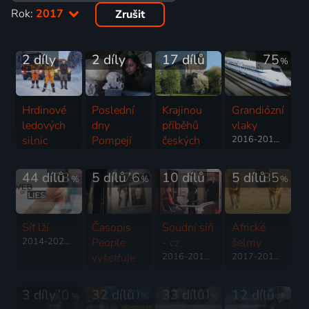
Rok:
2017
Zrušit
2 díly
2 díly
17 dílů
75
%
Hrdinové
Poslední
Krajinou
Grandiózní
ledových
dny
příběhů
vlaky
silnic
Pompejí
českých
2016-2018 | Kanada
2016-2017 | Reality TV
2017 | Velká Británie | Historický
hradů
známých i
44 dílů
78
5 dílů
76
10 dílů
5 dílů
85
%
%
%
neznámých
2017-2021 | Historický
Síť lží
Časopis
Soudní síň
Africké
2014-2021 | USA | Krimi
People
- cz
šelmy
vyšetřuje
2016-2017 | Reality TV
2017-2018 | USA | Příroda
2016-2017 | USA | Krimi
3 díly
70
32 dílů
80
33 dílů
70
12 dílů
%
%
%