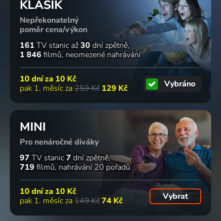
200 dílů
57
3 díly
5 dílů
5 dílů
KLASIK
%
Nepřekonatelný
poměr cena/výkon
Jak si
Veľká
Zvířecí
Mistři
161
TV stanic
až
30
dní zpětně
vybrat
vojna v
smysly
starých
1 846
filmů
neomezené nahrávání
správné
číslach
2017 | Kanada | Příroda
řemesel
šaty
2017 | Historický
2008-2021 | Folk & lidové
10 dní za
10 Kč
2007-2022 | USA | Reality TV
Vybráno
4 díly
70
41 dílů
3 díly
52
%
%
pak 1. měsíc za
259 Kč
129 Kč
Přiměřená
Noc v
10
Štefan
MINI
pochybnost
archíve
největších
Margita
Pro nenáročné diváky
2017 | USA | Krimi, Mysteriózní, Reality TV
2009-2026 | Historický
tajemství a
2017 | Slavní lidé
záhad
97
TV stanic
7
dní zpětně
2016-2017 | Velká Británie, USA, Česká republika | Science Fiction
719
filmů
nahrávání 20 pořadů
2 díly
93 dílů
79
6 dílů
65
%
%
10 dní za
10 Kč
Vybrat
pak 1. měsíc za
149 Kč
74 Kč
Na cestě
Evil Lives
Hraniční
Na cestě
po Maltě
Here
kontrola:
po