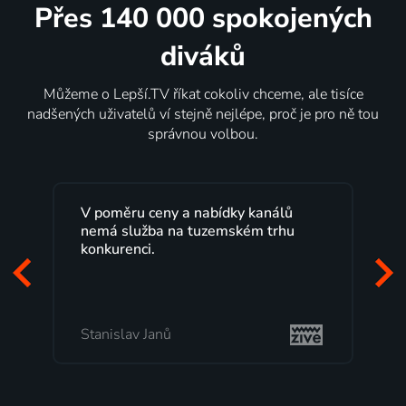
Přes 140 000 spokojených
diváků
Můžeme o Lepší.TV říkat cokoliv chceme, ale tisíce
nadšených uživatelů ví stejně nejlépe, proč je pro ně tou
správnou volbou.
Lepší.TV sleduji už několik let s
maximální spokojeností. Velký výběr
programů a nemuset běžet k TV na
začátek programu, to je přesně to, co
mi vyhovuje.
Milada Tomešová