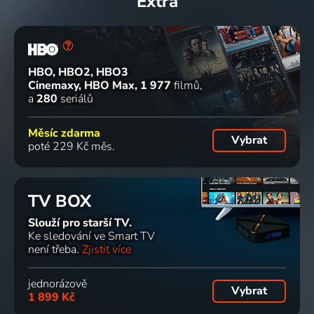
Extra
HBO, HBO2, HBO3
Cinemaxy, HBO Max
1 977
filmů
a
280
seriálů
Měsíc zdarma
Vybrat
poté 229 Kč měs.
TV BOX
Slouží pro starší TV.
Ke sledování ve Smart TV
není třeba.
Zjistit více
jednorázově
Vybrat
1 899 Kč