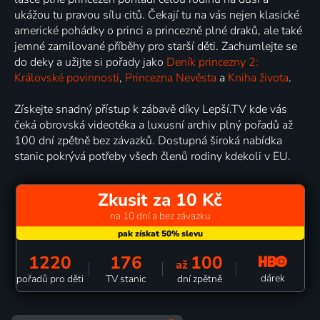
ukážou tu pravou sílu citů. Čekají tu na vás nejen klasické
americké pohádky o princi a princezně plné draků, ale také
jemné zamilované příběhy pro starší děti. Zachumlejte se
do deky a užijte si pořady jako
Deník princezny 2:
Královské povinnosti
,
Princezna Nevěsta
a
Kniha života
.
Získejte snadný přístup k zábavě díky Lepší.TV kde vás
čeká obrovská videotéka a luxusní archiv plný pořadů až
100 dní zpětně bez závazků. Dostupná široká nabídka
stanic pokrývá potřeby všech členů rodiny kdekoli v EU.
Zkusit za 10 Kč
na 10 dní a bez závazku
1220
176
100
až
dárek
pořadů pro děti
TV stanic
dní zpětně