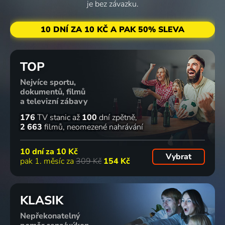
je bez závazku.
10 DNÍ ZA 10 KČ A PAK 50% SLEVA
TOP
Nejvíce sportu,
dokumentů, filmů
a televizní zábavy
176
TV stanic
až
100
dní zpětně
2 663
filmů
neomezené nahrávání
10 dní za
10 Kč
Vybrat
pak 1. měsíc za
309 Kč
154 Kč
KLASIK
Nepřekonatelný