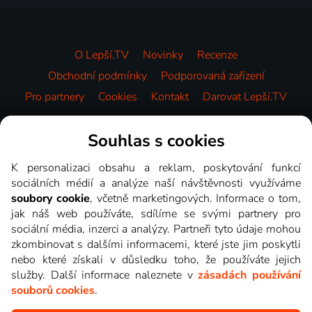
O Lepší.TV
Novinky
Recenze
Obchodní podmínky
Podporovaná zařízení
Pro partnery
Cookies
Kontakt
Darovat Lepší.TV
Videotéka
Souhlas s cookies
K personalizaci obsahu a reklam, poskytování funkcí
sociálních médií a analýze naší návštěvnosti využíváme
soubory cookie
, včetně marketingových. Informace o tom,
jak náš web používáte, sdílíme se svými partnery pro
sociální média, inzerci a analýzy. Partneři tyto údaje mohou
zkombinovat s dalšími informacemi, které jste jim poskytli
nebo které získali v důsledku toho, že používáte jejich
služby. Další informace naleznete v
zásadách používání
souborů cookies
.