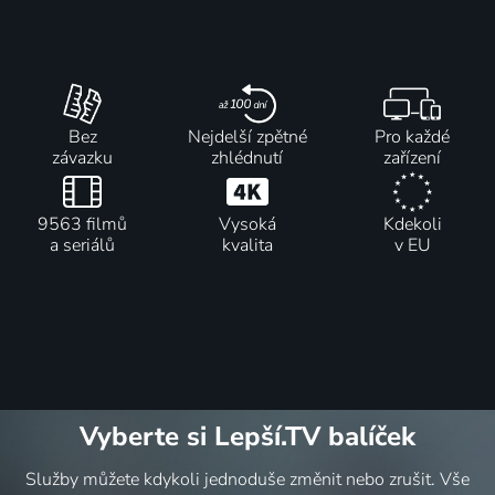
Bez
Nejdelší zpětné
Pro každé
závazku
zhlédnutí
zařízení
9563 filmů
Vysoká
Kdekoli
a seriálů
kvalita
v EU
Vyberte si Lepší.TV balíček
Služby můžete kdykoli jednoduše změnit nebo zrušit. Vše