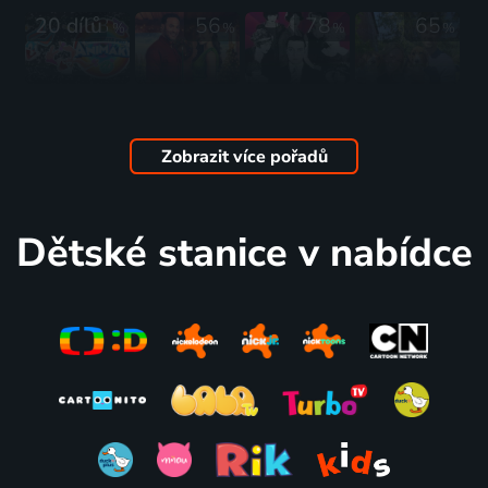
20 dílů
63
56
78
65
%
%
%
%
Univerzita
Světlo
Sedm
Čtyřnohá
pro
Vánoc
šancí
romance
animáky
2022 | Kanada, USA | Komedie, Rodinný, Romantický
1925 | USA | Komedie, Rodinný, Romantický
2022 | Kanada, USA | Romantický, Rodinný
Zobrazit více pořadů
2023-2025 | USA | Animovaný, Dobrodružný, Hudební, Komedie, Mysteriózní, Rodinný, Romantický, Science Fiction
60
59
54
%
%
%
Dětské stanice v nabídce
Au pair
Přeloženo
Au pair II
aneb
s láskou
aneb
Slečna na
2021 | Kanada | Komedie, Rodinný, Romantický
Pohádka
hlídání
pokračuje
1999 | USA, Maďarsko | Komedie, Rodinný, Romantický
2001 | USA, Francie | Komedie, Rodinný, Romantický