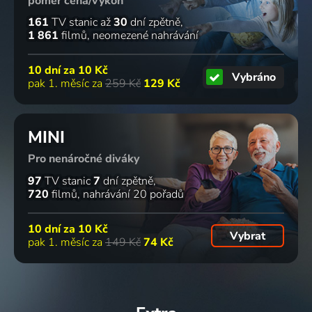
poměr cena/výkon
161
TV stanic
až
30
dní zpětně
1 861
filmů
neomezené nahrávání
10 dní za
10 Kč
Vybráno
pak 1. měsíc za
259 Kč
129 Kč
MINI
Pro nenáročné diváky
97
TV stanic
7
dní zpětně
720
filmů
nahrávání 20 pořadů
10 dní za
10 Kč
Vybrat
pak 1. měsíc za
149 Kč
74 Kč