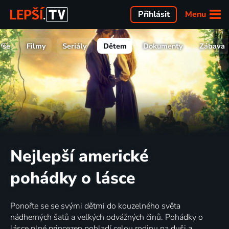
Menu
Přihlásit
Vše
Filmy
Seriály
Dětem
Dokumenty
Zábava
Nejlepší americké
pohádky o lásce
Ponořte se se svými dětmi do kouzelného světa
nádherných šatů a velkých odvážných činů. Pohádky o
lásce plné princezen pohladí celou rodinu na duši a