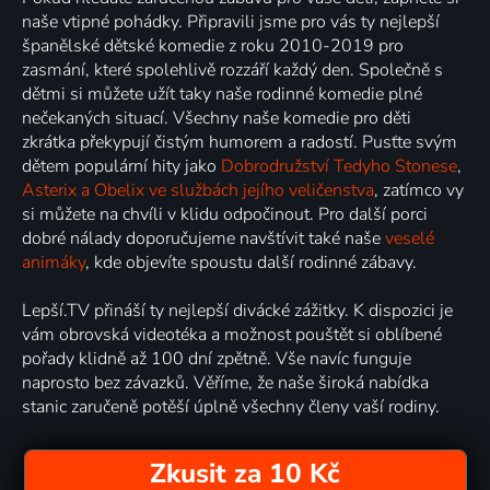
naše vtipné pohádky. Připravili jsme pro vás ty nejlepší
španělské dětské komedie z roku 2010-2019 pro
zasmání, které spolehlivě rozzáří každý den. Společně s
dětmi si můžete užít taky naše rodinné komedie plné
nečekaných situací. Všechny naše komedie pro děti
zkrátka překypují čistým humorem a radostí. Pusťte svým
dětem populární hity jako
Dobrodružství Tedyho Stonese
,
Asterix a Obelix ve službách jejího veličenstva
, zatímco vy
si můžete na chvíli v klidu odpočinout. Pro další porci
dobré nálady doporučujeme navštívit také naše
veselé
animáky
, kde objevíte spoustu další rodinné zábavy.
Lepší.TV přináší ty nejlepší divácké zážitky. K dispozici je
vám obrovská videotéka a možnost pouštět si oblíbené
pořady klidně až 100 dní zpětně. Vše navíc funguje
naprosto bez závazků. Věříme, že naše široká nabídka
stanic zaručeně potěší úplně všechny členy vaší rodiny.
Zkusit za 10 Kč