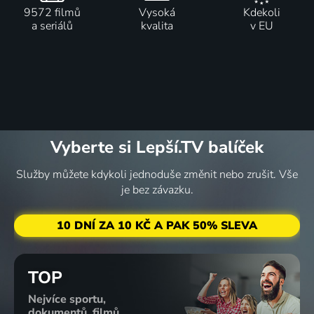
9572 filmů
Vysoká
Kdekoli
a seriálů
kvalita
v EU
Vyberte si Lepší.TV balíček
Služby můžete kdykoli jednoduše změnit nebo zrušit. Vše
je bez závazku.
10 DNÍ ZA 10 KČ A PAK 50% SLEVA
TOP
Nejvíce sportu,
dokumentů, filmů