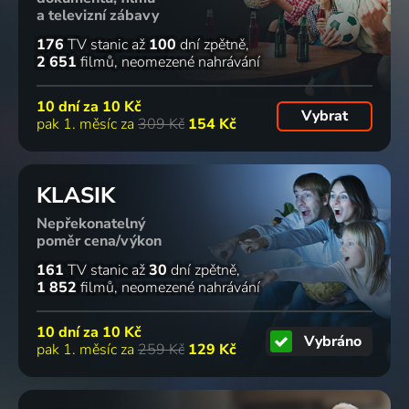
a televizní zábavy
176
TV stanic
až
100
dní zpětně
2 651
filmů
neomezené nahrávání
10 dní za
10 Kč
Vybrat
pak 1. měsíc za
309 Kč
154 Kč
KLASIK
Nepřekonatelný
poměr cena/výkon
161
TV stanic
až
30
dní zpětně
1 852
filmů
neomezené nahrávání
10 dní za
10 Kč
Vybráno
pak 1. měsíc za
259 Kč
129 Kč