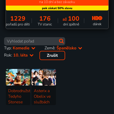
na 10 dní a bez závazku
1229
176
100
až
dárek
pořadů pro děti
TV stanic
dní zpětně
Typ:
Komedie
Země:
Španělsko
Rok:
10. léta
Zrušit
60
53
%
%
Dobrodružství
Asterix a
Tedyho
Obelix ve
Stonese
službách
2012 | Španělsko | Animovaný, Dobrodružný, Komedie, Rodinný
jejího
veličenstva