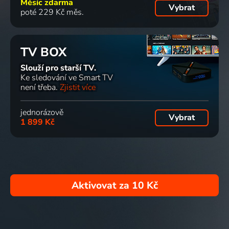
Měsíc zdarma
Vybrat
poté 229 Kč měs.
TV BOX
Slouží pro starší TV.
Ke sledování ve Smart TV
není třeba.
Zjistit více
jednorázově
Vybrat
1 899 Kč
Aktivovat za
10 Kč