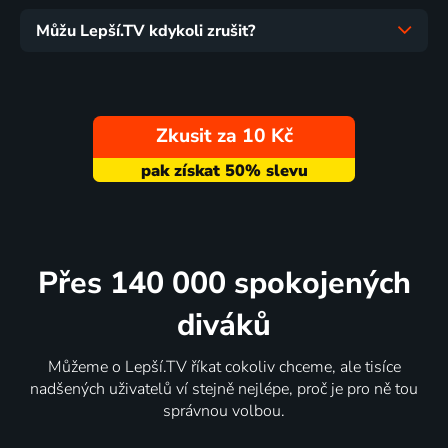
Můžu Lepší.TV kdykoli zrušit?
Zkusit za 10 Kč
Přes 140 000 spokojených
diváků
Můžeme o Lepší.TV říkat cokoliv chceme, ale tisíce
nadšených uživatelů ví stejně nejlépe, proč je pro ně tou
správnou volbou.