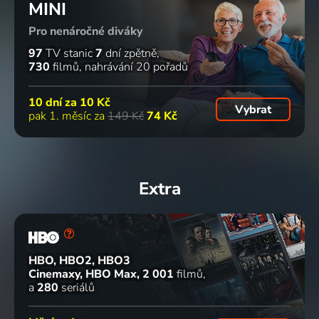
MINI
Pro nenáročné diváky
97
TV stanic
7
dní zpětně
730
filmů
nahrávání 20 pořadů
10 dní za
10 Kč
Vybrat
pak 1. měsíc za
149 Kč
74 Kč
Extra
HBO, HBO2, HBO3
Cinemaxy, HBO Max
2 001
filmů
a
280
seriálů