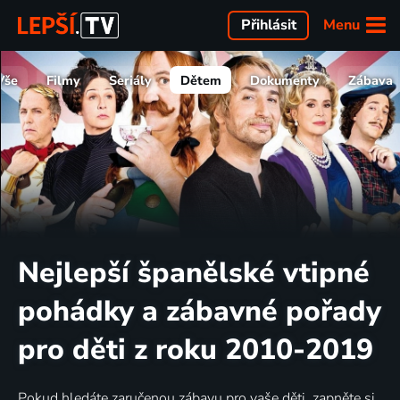
Menu
Přihlásit
Vše
Filmy
Seriály
Dětem
Dokumenty
Zábava
Nejlepší španělské vtipné
pohádky a zábavné pořady
pro děti z roku 2010-2019
Pokud hledáte zaručenou zábavu pro vaše děti, zapněte si