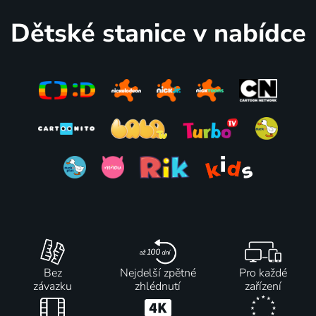
2012 | Francie, Španělsko, Itálie, Maďarsko | Komedie, Dobrodružný, Rodinný
Dětské stanice v nabídce
Bez
Nejdelší zpětné
Pro každé
závazku
zhlédnutí
zařízení