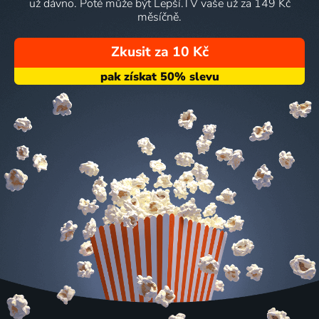
už dávno. Poté může být Lepší.TV vaše už za 149 Kč
měsíčně.
Zkusit za 10 Kč