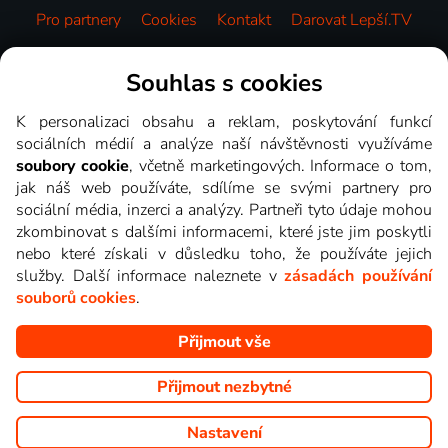
Pro partnery
Cookies
Kontakt
Darovat Lepší.TV
Videotéka
Souhlas s cookies
K personalizaci obsahu a reklam, poskytování funkcí
sociálních médií a analýze naší návštěvnosti využíváme
soubory cookie
, včetně marketingových. Informace o tom,
jak náš web používáte, sdílíme se svými partnery pro
sociální média, inzerci a analýzy. Partneři tyto údaje mohou
zkombinovat s dalšími informacemi, které jste jim poskytli
nebo které získali v důsledku toho, že používáte jejich
služby. Další informace naleznete v
zásadách používání
souborů cookies
.
Přijmout vše
Copyright © goNET s.r.o. Na tomto webu jsou zobrazovány
obrázky z pořadů TV stanic, které můžete sledovat v Lepší.TV.
Přijmout nezbytné
Nastavení