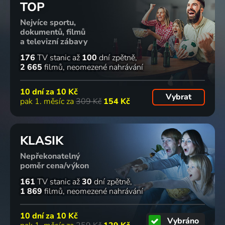
TOP
Nejvíce sportu,
dokumentů, filmů
a televizní zábavy
176
TV stanic
až
100
dní zpětně
2 665
filmů
neomezené nahrávání
10 dní za
10 Kč
Vybrat
pak 1. měsíc za
309 Kč
154 Kč
KLASIK
Nepřekonatelný
poměr cena/výkon
161
TV stanic
až
30
dní zpětně
1 869
filmů
neomezené nahrávání
10 dní za
10 Kč
Vybráno