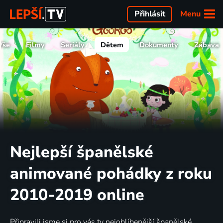
Menu
Přihlásit
Vše
Filmy
Seriály
Dětem
Dokumenty
Zábava
Nejlepší španělské
animované pohádky z roku
2010-2019 online
Připravili jsme si pro vás ty nejoblíbenější španělské