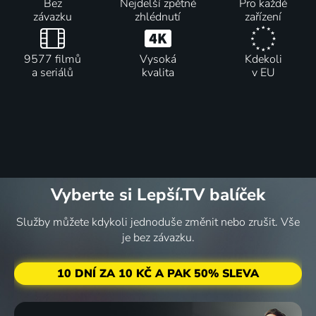
Bez
Nejdelší zpětné
Pro každé
závazku
zhlédnutí
zařízení
9577 filmů
Vysoká
Kdekoli
a seriálů
kvalita
v EU
Vyberte si Lepší.TV balíček
Služby můžete kdykoli jednoduše změnit nebo zrušit. Vše
je bez závazku.
10 DNÍ ZA 10 KČ A PAK 50% SLEVA