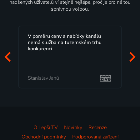
nadšených uživatelů ví stejně nejlépe, proč je pro ně tou
správnou volbou.
Lepší.TV sleduji už několik let s
maximální spokojeností. Velký výběr
programů a nemuset běžet k TV na
začátek programu, to je přesně to, co
mi vyhovuje.
Milada Tomešová
O Lepší.TV
Novinky
Recenze
Obchodní podmínky
Podporovaná zařízení