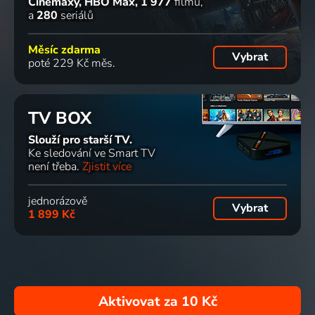
Cinemaxy, HBO Max
1 977
filmů
a
280
seriálů
Měsíc zdarma
Vybrat
poté 229 Kč měs.
TV BOX
Slouží pro starší TV.
Ke sledování ve Smart TV
není třeba.
Zjistit více
jednorázově
Vybrat
1 899 Kč
Aktivovat za
10 Kč