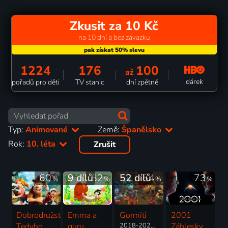
Zkusit za 10 Kč
na 10 dní a bez závazku
1224
176
100
až
dárek
pořadů pro děti
TV stanic
dní zpětně
Typ:
Animované
Země:
Španělsko
Rok:
10. léta
Zrušit
60
9 dílů
82
52 dílů
54
73
%
%
%
%
Dobrodružství
Emma a
Gormiti
2001
Tedyho
guru
2018-2020 | Španělsko, Itálie | Animovaný, Akční, Dobrodružný, Fantasy, Thriller
Záblesky