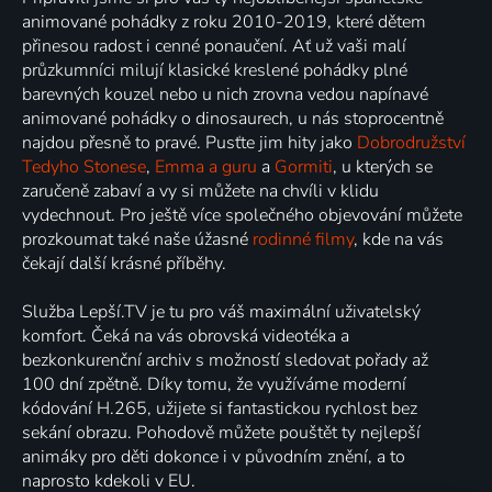
animované pohádky z roku 2010-2019, které dětem
přinesou radost i cenné ponaučení. Ať už vaši malí
průzkumníci milují klasické kreslené pohádky plné
barevných kouzel nebo u nich zrovna vedou napínavé
animované pohádky o dinosaurech, u nás stoprocentně
najdou přesně to pravé. Pusťte jim hity jako
Dobrodružství
Tedyho Stonese
,
Emma a guru
a
Gormiti
, u kterých se
zaručeně zabaví a vy si můžete na chvíli v klidu
vydechnout. Pro ještě více společného objevování můžete
prozkoumat také naše úžasné
rodinné filmy
, kde na vás
čekají další krásné příběhy.
Služba Lepší.TV je tu pro váš maximální uživatelský
komfort. Čeká na vás obrovská videotéka a
bezkonkurenční archiv s možností sledovat pořady až
100 dní zpětně. Díky tomu, že využíváme moderní
kódování H.265, užijete si fantastickou rychlost bez
sekání obrazu. Pohodově můžete pouštět ty nejlepší
animáky pro děti dokonce i v původním znění, a to
naprosto kdekoli v EU.