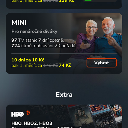
pak 1. měsíc za
259 Kč
129 Kč
MINI
Pro nenáročné diváky
97
TV stanic
7
dní zpětně
724
filmů
nahrávání 20 pořadů
10 dní za
10 Kč
Vybrat
pak 1. měsíc za
149 Kč
74 Kč
Extra
HBO, HBO2, HBO3