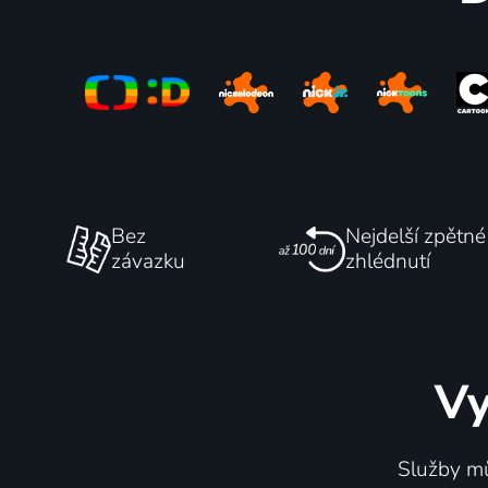
Bez
Nejdelší zpětné
závazku
zhlédnutí
Vy
Služby mů