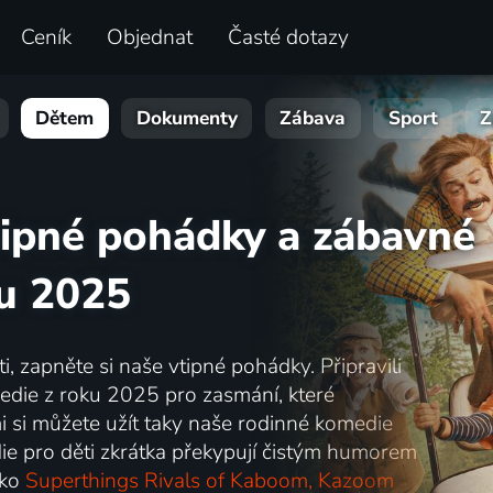
Ceník
Objednat
Časté dotazy
Dětem
Dokumenty
Zábava
Sport
Z
tipné pohádky a zábavné
ku 2025
 zapněte si naše vtipné pohádky. Připravili
medie z roku 2025 pro zasmání, které
i si můžete užít taky naše rodinné komedie
ie pro děti zkrátka překypují čistým humorem
ako
Superthings Rivals of Kaboom, Kazoom