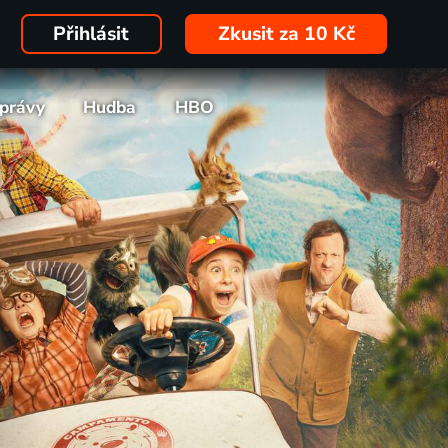
Přihlásit
Zkusit za 10 Kč
právy
Hudba
HBO