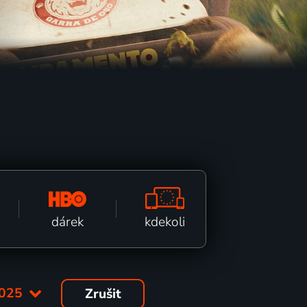
kdekoli
dárek
025
Zrušit