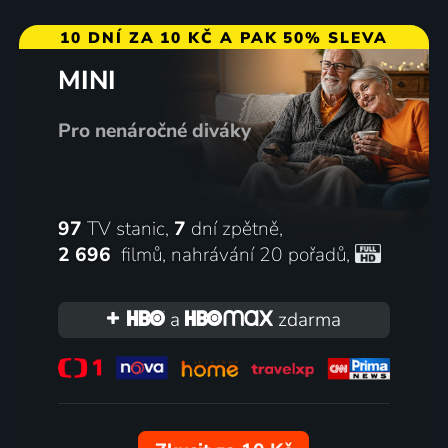
10 DNÍ ZA 10 KČ A PAK 50% SLEVA
MINI
Pro nenáročné diváky
97
TV stanic,
7
dní zpětně,
2 696
filmů
,
nahrávání 20 pořadů
,
a
zdarma