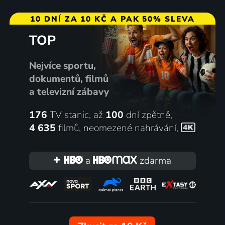
10 DNÍ ZA 10 KČ A PAK 50% SLEVA
TOP
Nejvíce sportu,
dokumentů, filmů
a televizní zábavy
176
TV stanic, až
100
dní zpětně,
4 635
filmů
,
neomezené nahrávání
,
a
zdarma