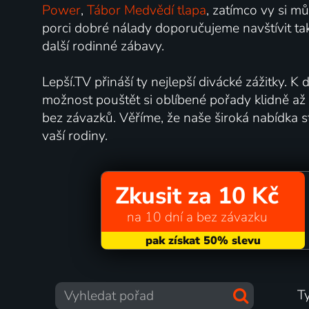
Power
,
Tábor Medvědí tlapa
, zatímco vy si mů
porci dobré nálady doporučujeme navštívit t
další rodinné zábavy.
Lepší.TV přináší ty nejlepší divácké zážitky. K
možnost pouštět si oblíbené pořady klidně až
bez závazků. Věříme, že naše široká nabídka 
vaší rodiny.
Zkusit za 10 Kč
na 10 dní a bez závazku
T