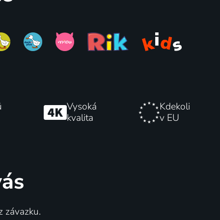
ů
Vysoká
Kdekoli
kvalita
v EU
vás
z závazku.