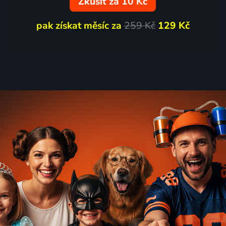
Zkusit za 10 Kč
pak získat měsíc za
259 Kč
129 Kč