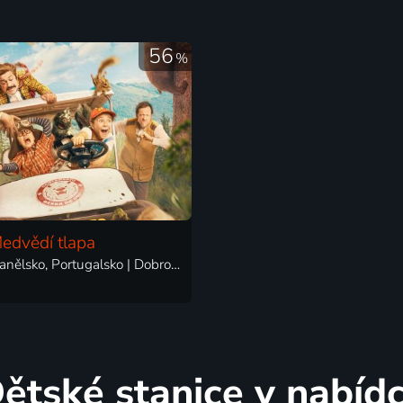
56
%
edvědí tlapa
2025 | Španělsko, Portugalsko | Dobrodružný, Komedie, Rodinný
ětské stanice v nabíd