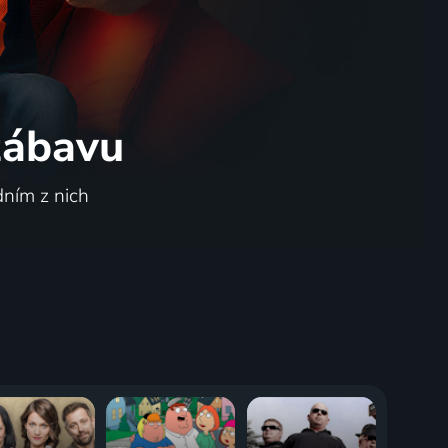
 zábavu
dním z nich