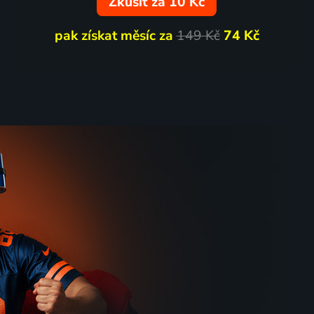
Zkusit za 10 Kč
pak získat měsíc za
149 Kč
74 Kč