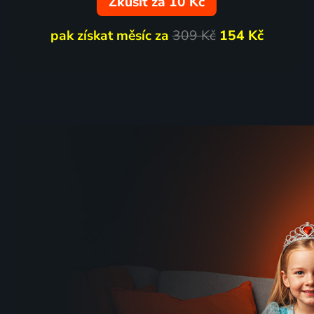
Zkusit za 10 Kč
pak získat měsíc za
309 Kč
154 Kč