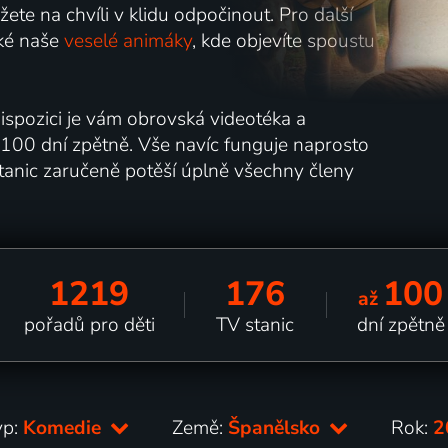
žete na chvíli v klidu odpočinout. Pro další
aké naše
veselé animáky
, kde objevíte spoustu
 dispozici je vám obrovská videotéka a
 100 dní zpětně. Vše navíc funguje naprosto
stanic zaručeně potěší úplně všechny členy
1219
176
100
až
pořadů pro děti
TV stanic
dní zpětně
yp:
Komedie
Země:
Španělsko
Rok:
2