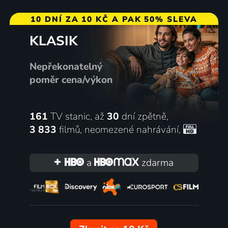
10 DNÍ ZA 10 KČ A PAK 50% SLEVA
KLASIK
Nepřekonatelný
poměr cena/výkon
161
TV stanic, až
30
dní zpětně,
3 833
filmů
,
neomezené nahrávání
,
a
zdarma