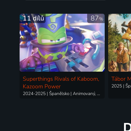
11 dílů
87
%
Superthings Rivals of Kaboom,
Tábor M
Kazoom Power
2024-2025 | Španělsko | Animovaný, Akční, Komedie, Science Fiction
D