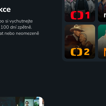
kce
bo si vychutnejte
ž 100 dní zpětně.
vat nebo neomezeně