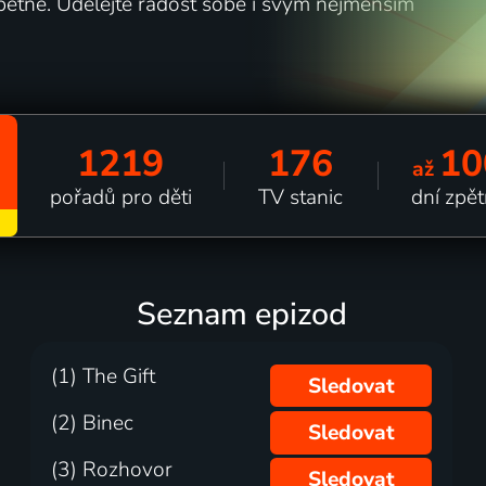
pětně. Udělejte radost sobě i svým nejmenším
1219
176
10
až
pořadů pro děti
TV stanic
dní zpě
Seznam epizod
(1) The Gift
Sledovat
(2) Binec
Sledovat
(3) Rozhovor
Sledovat