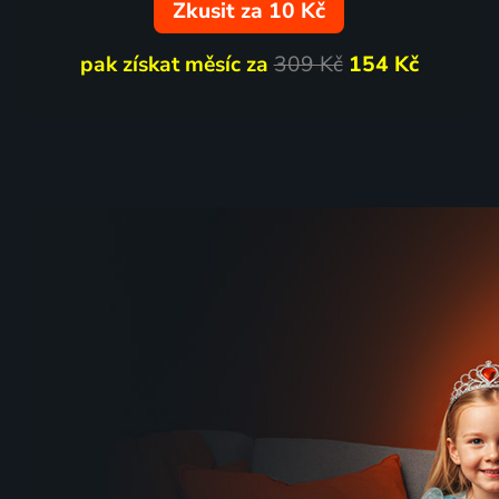
Zkusit za 10 Kč
pak získat měsíc za
309 Kč
154 Kč