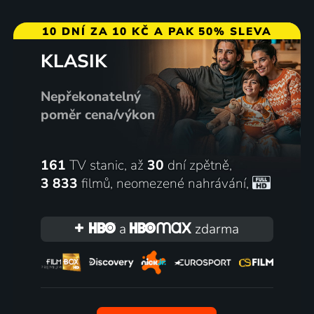
10 DNÍ ZA 10 KČ A PAK 50% SLEVA
KLASIK
Nepřekonatelný
poměr cena/výkon
161
TV stanic, až
30
dní zpětně,
3 833
filmů
,
neomezené nahrávání
,
a
zdarma