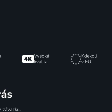
ů
Vysoká
Kdekoli
kvalita
v EU
vás
z závazku.