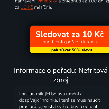
nahrávání,
videotéky
a zhlédnutí až 100 dní z
za
10 Kč
měsíčně.
Sledovat za 10 Kč
ihned tento pořad a k tomu
Informace o pořadu: Nefritová
zbroj
Lan Jun milující bojová umění a
dospívající hrdinka, která se musí naučit
prastará tajemství své rodiny a odhalit