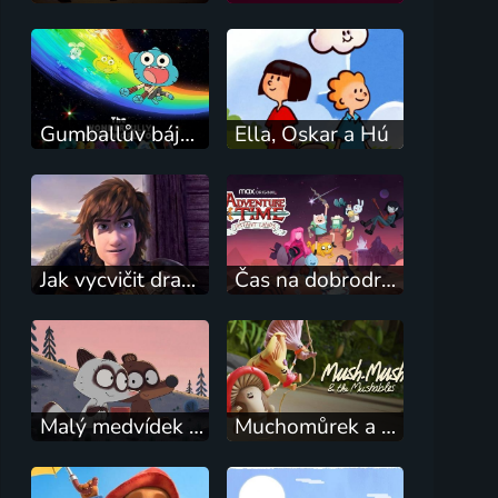
Gumballův báječně potrhlý svět
Ella, Oskar a Hú
Jak vycvičit draky: Závod na hřeben
Čas na dobrodružství: Daleké kraje
Malý medvídek Pompon
Muchomůrek a Muchlíci