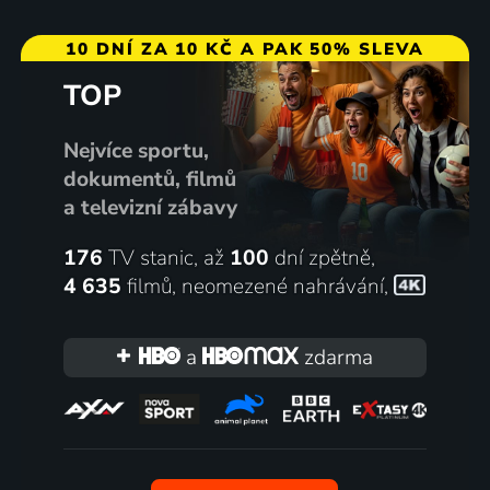
10 DNÍ ZA 10 KČ A PAK 50% SLEVA
TOP
Nejvíce sportu,
dokumentů, filmů
a televizní zábavy
176
TV stanic, až
100
dní zpětně,
4 635
filmů
,
neomezené nahrávání
,
a
zdarma