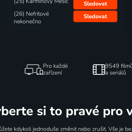
(25) Karmínový Měsíc
Sledovat
(26) Nefritové
Sledovat
nekonečno
Pro každé
9549 film
zařízení
a seriálů
berte si to pravé pro 
žete kdykoli jednoduše změnit nebo zrušit. Vše je be