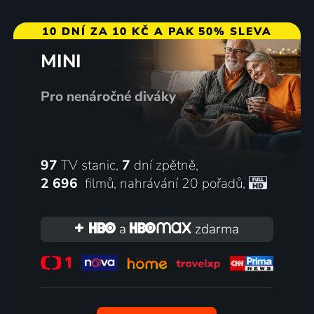
10 DNÍ ZA 10 KČ A PAK 50% SLEVA
MINI
Pro nenáročné diváky
97
TV stanic,
7
dní zpětně,
2 696
filmů
,
nahrávání 20 pořadů
,
a
zdarma