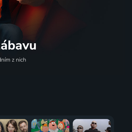
 zábavu
dním z nich