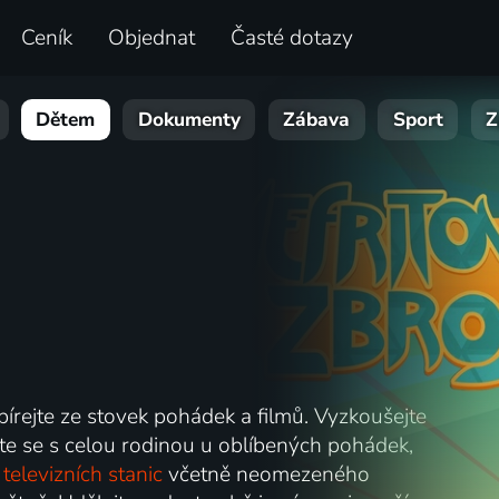
Ceník
Objednat
Časté dotazy
Dětem
Dokumenty
Zábava
Sport
Z
írejte ze stovek pohádek a filmů. Vyzkoušejte
te se s celou rodinou u oblíbených pohádek,
televizních stanic
včetně neomezeného