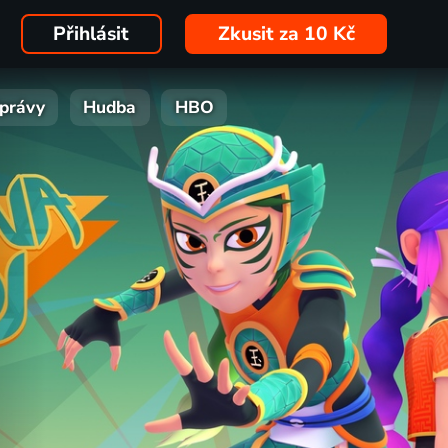
Přihlásit
Zkusit za 10 Kč
právy
Hudba
HBO