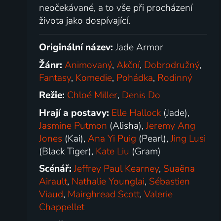
neočekávané, a to vše při procházení
života jako dospívající.
Originální název:
Jade Armor
Žánr:
Animovaný
,
Akční
,
Dobrodružný
,
Fantasy
,
Komedie
,
Pohádka
,
Rodinný
Režie:
Chloé Miller
,
Denis Do
Hrají a postavy:
Elle Hallock
(Jade),
Jasmine Putmon
(Alisha),
Jeremy Ang
Jones
(Kai),
Ana Yi Puig
(Pearl),
Jing Lusi
(Black Tiger),
Kate Liu
(Gram)
Scénář:
Jeffrey Paul Kearney
,
Suaëna
Airault
,
Nathalie Younglai
,
Sébastien
Viaud
,
Mairghread Scott
,
Valerie
Chappellet