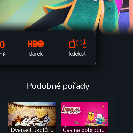
0
kdekoli
dárek
tně
Podobné pořady
Dvanáct úkolů pro Asterixe
Čas na dobrodružství