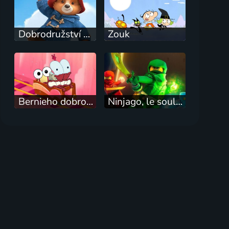
Dobrodružství medvídka Paddingtona
Zouk
Bernieho dobrodružství
Ninjago, le soulevement des dragons