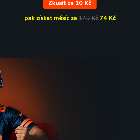
Zkusit za 10 Kč
pak získat měsíc za
149 Kč
74 Kč