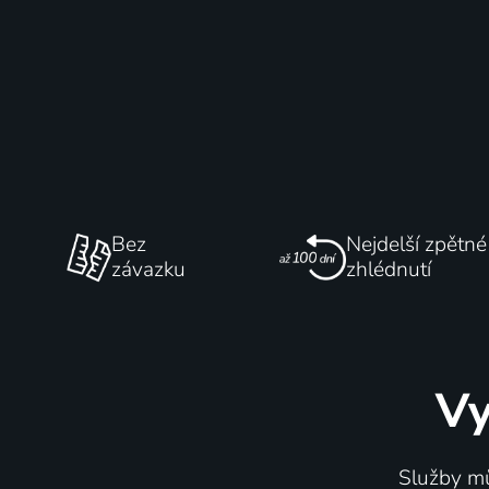
Bez
Nejdelší zpětné
závazku
zhlédnutí
Vy
Služby mů