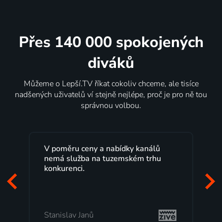
Přes 140 000 spokojených
diváků
Můžeme o Lepší.TV říkat cokoliv chceme, ale tisíce
nadšených uživatelů ví stejně nejlépe, proč je pro ně tou
správnou volbou.
Lepší.TV sleduji už několik let s
maximální spokojeností. Velký výběr
programů a nemuset běžet k TV na
začátek programu, to je přesně to, co
mi vyhovuje.
Milada Tomešová