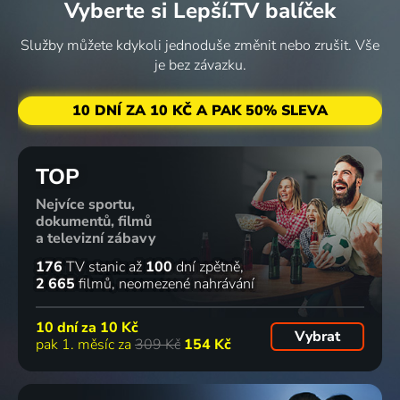
Vyberte si Lepší.TV balíček
Služby můžete kdykoli jednoduše změnit nebo zrušit. Vše
je bez závazku.
10 DNÍ ZA 10 KČ A PAK 50% SLEVA
TOP
Nejvíce sportu,
dokumentů, filmů
a televizní zábavy
176
TV stanic
až
100
dní zpětně
2 665
filmů
neomezené nahrávání
10 dní za
10 Kč
Vybrat
pak 1. měsíc za
309 Kč
154 Kč