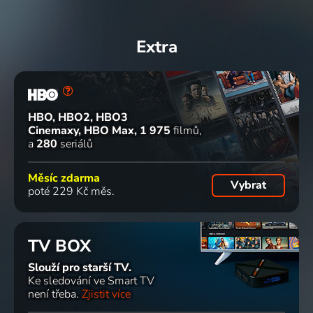
Extra
HBO, HBO2, HBO3
Cinemaxy, HBO Max
1 975
filmů
a
280
seriálů
Měsíc zdarma
Vybrat
poté 229 Kč měs.
TV BOX
Slouží pro starší TV.
Ke sledování ve Smart TV
není třeba.
Zjistit více