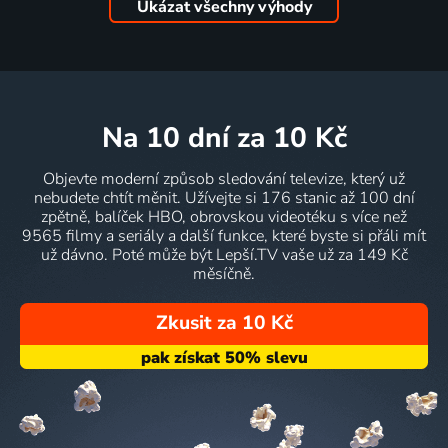
Ukázat všechny výhody
na 10 dní
za 10 Kč
Objevte moderní způsob sledování televize, který už
nebudete chtít měnit. Užívejte si 176 stanic až 100 dní
zpětně, balíček HBO, obrovskou videotéku s více než
9565 filmy a seriály a další funkce, které byste si přáli mít
už dávno. Poté může být Lepší.TV vaše už za 149 Kč
měsíčně.
Zkusit za 10 Kč