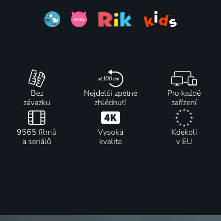
Grizzy et
Masha et
Škola
Loupeživý
les
Michka
řvaní
krysák
lemmings
2009-2019 | Rusko | Animovaný, Dobrodružný, Komedie, Rodinný
2017 | Velká Británie | Animovaný, Rodinný
2017 | Velká Británie | Animovaný, Dobrodružný, Rodinný
2017-2022 | Francie | Animovaný, Dobrodružný, Komedie, Rodinný
11 dílů
62
62
30 dílů
54
58
%
%
%
%
Bez
Nejdelší zpětné
Pro každé
závazku
zhlédnutí
zařízení
Peppa Pig
Neuvěřitelný
Les as de
Špunti na
2004-2025 | Velká Británie | Animovaný, Dobrodružný, Komedie, Rodinný
příběh o
la jungle a
vodě
9565 filmů
Vysoká
Kdekoli
obrovské
la
2017 | Česká republika | Komedie, Rodinný
a seriálů
kvalita
v EU
hrušce
rescousse
2017 | Dánsko | Animovaný
2017 | Francie | Animovaný, Dobrodružný, Rodinný
4 díly
Bílý tesák
2017 | Česká republika | Animovaný, Rodinný