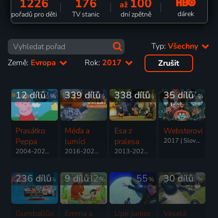
1226
176
100
až
dárek
pořadů pro děti
TV stanic
dní zpětně
Typ:
Všechny
Země:
Evropa
Rok:
2017
Zrušit
12 dílů
62
339 dílů
73
338 dílů
73
35 dílů
77
%
%
%
%
Prasátko
Méďa a
Esa z
Websterovi
Peppa
lumíci
pralesa
2017 | Slovensko | Animovaný, Rodinný
2004-2025 | Velká Británie | Animovaný, Dobrodružný, Komedie, Rodinný
2016-2024 | Francie | Animovaný, Dobrodružný, Komedie, Rodinný
2013-2020 | Francie, USA | Animovaný, Dobrodružný, Rodinný
236 dílů
84
9 dílů
82
55
30 dílů
81
%
%
%
%
Gumballův
Emma a
Upír junior
Veselá