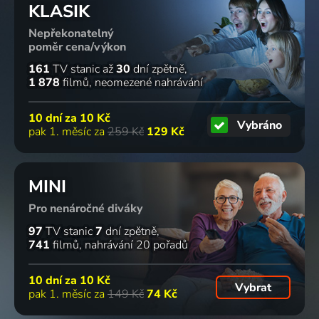
KLASIK
Nepřekonatelný
poměr cena/výkon
161
TV stanic
až
30
dní zpětně
1 878
filmů
neomezené nahrávání
10 dní za
10 Kč
Vybráno
pak 1. měsíc za
259 Kč
129 Kč
MINI
Pro nenáročné diváky
97
TV stanic
7
dní zpětně
741
filmů
nahrávání 20 pořadů
10 dní za
10 Kč
Vybrat
pak 1. měsíc za
149 Kč
74 Kč