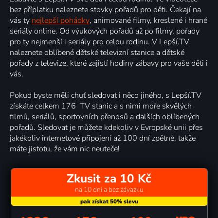
bez příplatku naleznete stovky pořadů pro děti. Čekají na
vás ty
nejlepší pohádky
, animované filmy, kreslené i hrané
seriály online. Od výukových pořadů až po filmy, pořady
pro ty nejmenší i seriály pro celou rodinu. V Lepší.TV
naleznete oblíbené dětské televizní stanice a dětské
pořady z televize, které zajistí hodiny zábavy pro vaše děti i
vás.
Pokud byste měli chuť sledovat i něco jiného, s Lepší.TV
získáte celkem 176 TV stanic a s nimi moře skvělých
filmů, seriálů, sportovních přenosů a dalších oblíbených
pořadů. Sledovat je můžete kdekoliv v Evropské unii přes
jakékoliv internetové připojení až 100 dní zpětně, takže
máte jistotu, že vám nic neuteče!
Zkusit za 10 Kč
na 10 dní a bez závazku