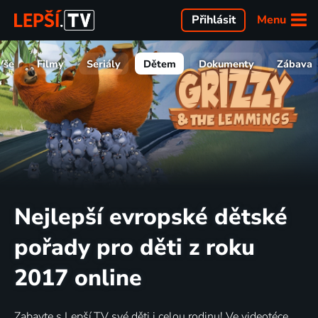
Menu
Přihlásit
Vše
Filmy
Seriály
Dětem
Dokumenty
Zábava
Nejlepší evropské dětské
pořady pro děti z roku
2017 online
Zabavte s Lepší.TV své děti i celou rodinu! Ve videotéce