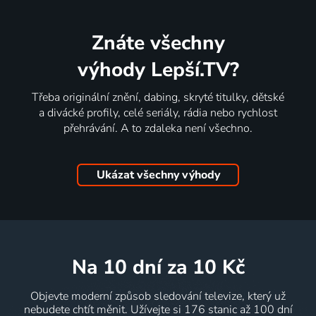
Znáte všechny
výhody Lepší.TV?
Třeba originální znění, dabing, skryté titulky, dětské
a divácké profily, celé seriály, rádia nebo rychlost
přehrávání. A to zdaleka není všechno.
Ukázat všechny výhody
na 10 dní
za 10 Kč
Objevte moderní způsob sledování televize, který už
nebudete chtít měnit. Užívejte si 176 stanic až 100 dní