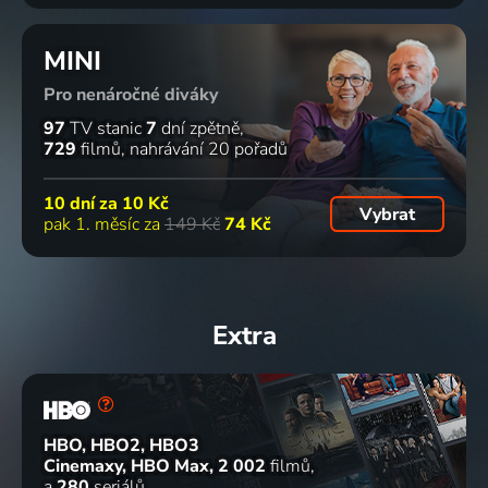
MINI
Pro nenáročné diváky
97
TV stanic
7
dní zpětně
729
filmů
nahrávání 20 pořadů
10 dní za
10 Kč
Vybrat
pak 1. měsíc za
149 Kč
74 Kč
Extra
HBO, HBO2, HBO3
Cinemaxy, HBO Max
2 002
filmů
a
280
seriálů