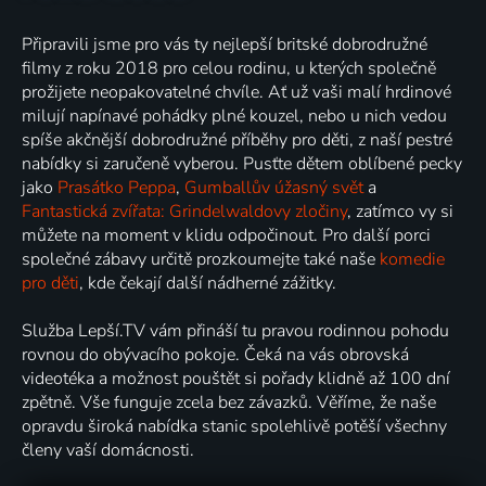
Připravili jsme pro vás ty nejlepší britské dobrodružné
filmy z roku 2018 pro celou rodinu, u kterých společně
prožijete neopakovatelné chvíle. Ať už vaši malí hrdinové
milují napínavé pohádky plné kouzel, nebo u nich vedou
spíše akčnější dobrodružné příběhy pro děti, z naší pestré
nabídky si zaručeně vyberou. Pusťte dětem oblíbené pecky
jako
Prasátko Peppa
,
Gumballův úžasný svět
a
Fantastická zvířata: Grindelwaldovy zločiny
, zatímco vy si
můžete na moment v klidu odpočinout. Pro další porci
společné zábavy určitě prozkoumejte také naše
komedie
pro děti
, kde čekají další nádherné zážitky.
Služba Lepší.TV vám přináší tu pravou rodinnou pohodu
rovnou do obývacího pokoje. Čeká na vás obrovská
videotéka a možnost pouštět si pořady klidně až 100 dní
zpětně. Vše funguje zcela bez závazků. Věříme, že naše
opravdu široká nabídka stanic spolehlivě potěší všechny
členy vaší domácnosti.