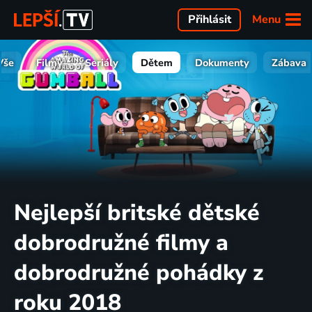
Menu
Přihlásit
Vše
Filmy
Seriály
Dětem
Dokumenty
Zábava
Nejlepší britské dětské
dobrodružné filmy a
dobrodružné pohádky z
roku 2018