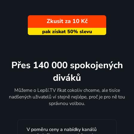
Zkusit za 10 Kč
Přes 140 000 spokojených
diváků
Můžeme o Lepší.TV říkat cokoliv chceme, ale tisíce
nadšených uživatelů ví stejně nejlépe, proč je pro ně tou
správnou volbou.
V poměru ceny a nabídky kanálů
L