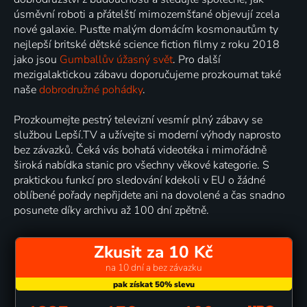
úsměvní roboti a přátelští mimozemšťané objevují zcela
nové galaxie. Pusťte malým domácím kosmonautům ty
nejlepší britské dětské science fiction filmy z roku 2018
jako jsou
Gumballův úžasný svět
. Pro další
mezigalaktickou zábavu doporučujeme prozkoumat také
naše
dobrodružné pohádky
.
Prozkoumejte pestrý televizní vesmír plný zábavy se
službou Lepší.TV a užívejte si moderní výhody naprosto
bez závazků. Čeká vás bohatá videotéka i mimořádně
široká nabídka stanic pro všechny věkové kategorie. S
praktickou funkcí pro sledování kdekoli v EU o žádné
oblíbené pořady nepřijdete ani na dovolené a čas snadno
posunete díky archivu až 100 dní zpětně.
Zkusit za 10 Kč
na 10 dní a bez závazku