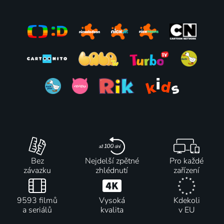
Bez
Nejdelší zpětné
Pro každé
závazku
zhlédnutí
zařízení
9593 filmů
Vysoká
Kdekoli
a seriálů
kvalita
v EU