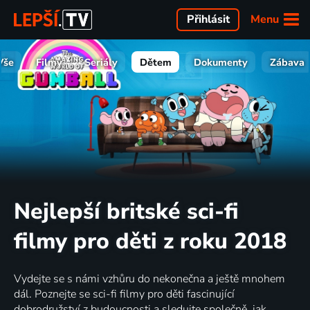
Menu
Přihlásit
Vše
Filmy
Seriály
Dětem
Dokumenty
Zábava
Nejlepší britské sci-fi
filmy pro děti z roku 2018
Vydejte se s námi vzhůru do nekonečna a ještě mnohem
dál. Poznejte se sci-fi filmy pro děti fascinující
dobrodružství z budoucnosti a sledujte společně, jak