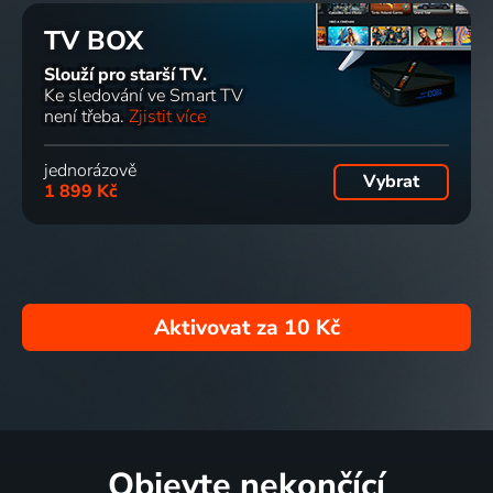
TV BOX
Slouží pro starší TV.
Ke sledování ve Smart TV
není třeba.
Zjistit více
jednorázově
Vybrat
1 899 Kč
Aktivovat za
10 Kč
Objevte nekončící