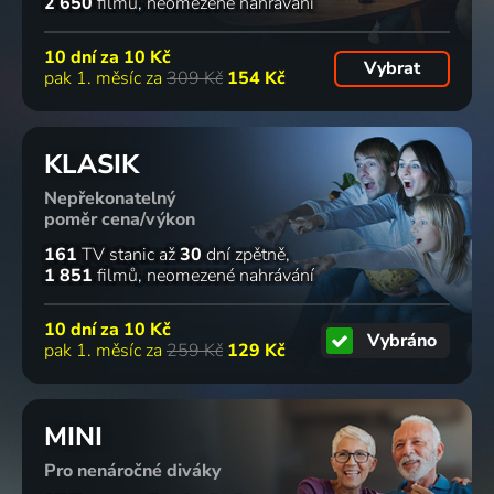
2 650
filmů
neomezené nahrávání
10 dní za
10 Kč
Vybrat
pak 1. měsíc za
309 Kč
154 Kč
KLASIK
Nepřekonatelný
poměr cena/výkon
161
TV stanic
až
30
dní zpětně
1 851
filmů
neomezené nahrávání
10 dní za
10 Kč
Vybráno
pak 1. měsíc za
259 Kč
129 Kč
MINI
Pro nenáročné diváky