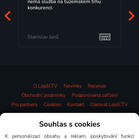
nemá služba na tuzemském trhu
m
konkurenci.
p
z
m
Stanislav Janů
M
O Lepší.TV
Novinky
Recenze
Obchodní podmínky
Podporovaná zařízení
Pro partnery
Cookies
Kontakt
Darovat Lepší.TV
Videotéka
Souhlas s cookies
K personalizaci obsahu a reklam, poskytování funkcí