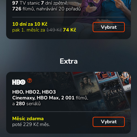
97
TV stanic
7
dní zpětně
726
filmů
nahrávání 20 pořadů
10 dní za
10 Kč
Vybrat
pak 1. měsíc za
149 Kč
74 Kč
Extra
HBO, HBO2, HBO3
Cinemaxy, HBO Max
2 001
filmů
a
280
seriálů
Měsíc zdarma
Vybrat
poté 229 Kč měs.