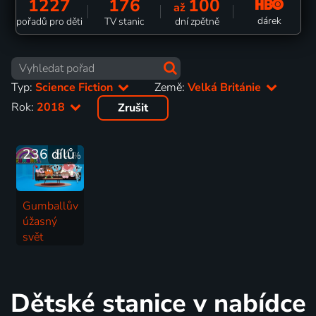
1227
176
100
až
dárek
pořadů pro děti
TV stanic
dní zpětně
Typ:
Science Fiction
Země:
Velká Británie
Rok:
2018
Zrušit
236 dílů
84
%
Gumballův
úžasný
svět
2011-2019 | Velká Británie, Německo, Irsko, USA | Animovaný, Dobrodružný, Fantasy, Hudební, Komedie, Rodinný, Romantický, Science Fiction
Dětské stanice v nabídce