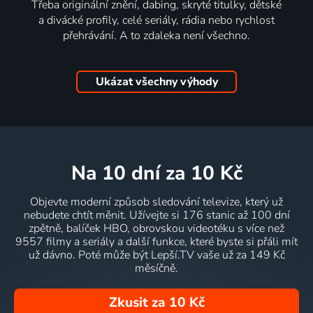
Třeba originální znění, dabing, skryté titulky, dětské
a divácké profily, celé seriály, rádia nebo rychlost
přehrávání. A to zdaleka není všechno.
Ukázat všechny výhody
na 10 dní
za 10 Kč
Objevte moderní způsob sledování televize, který už
nebudete chtít měnit. Užívejte si 176 stanic až 100 dní
zpětně, balíček HBO, obrovskou videotéku s více než
9557 filmy a seriály a další funkce, které byste si přáli mít
už dávno. Poté může být Lepší.TV vaše už za 149 Kč
měsíčně.
Zkusit za 10 Kč