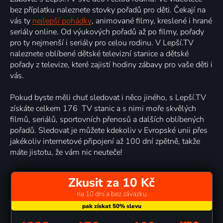
bez příplatku naleznete stovky pořadů pro děti. Čekají na
vás ty
nejlepší pohádky
, animované filmy, kreslené i hrané
seriály online. Od výukových pořadů až po filmy, pořady
pro ty nejmenší i seriály pro celou rodinu. V Lepší.TV
naleznete oblíbené dětské televizní stanice a dětské
pořady z televize, které zajistí hodiny zábavy pro vaše děti i
vás.
Pokud byste měli chuť sledovat i něco jiného, s Lepší.TV
získáte celkem 176 TV stanic a s nimi moře skvělých
filmů, seriálů, sportovních přenosů a dalších oblíbených
pořadů. Sledovat je můžete kdekoliv v Evropské unii přes
jakékoliv internetové připojení až 100 dní zpětně, takže
máte jistotu, že vám nic neuteče!
Zkusit za 10 Kč
na 10 dní a bez závazku