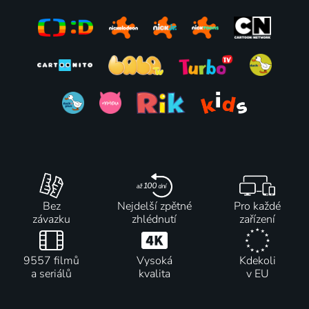
Bez
Nejdelší zpětné
Pro každé
závazku
zhlédnutí
zařízení
9557 filmů
Vysoká
Kdekoli
a seriálů
kvalita
v EU