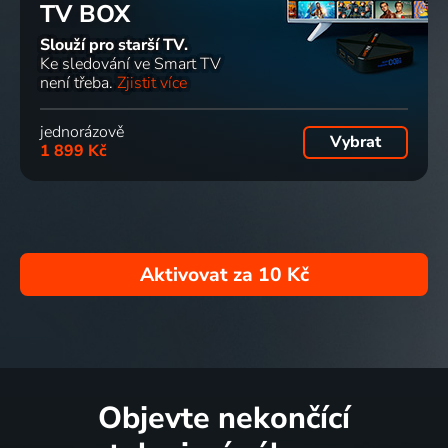
TV BOX
Slouží pro starší TV.
Ke sledování ve Smart TV
není třeba.
Zjistit více
jednorázově
Vybrat
1 899 Kč
Aktivovat za
10 Kč
Objevte nekončící