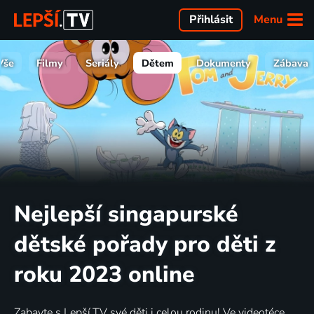
Menu
Přihlásit
Vše
Filmy
Seriály
Dětem
Dokumenty
Zábava
Nejlepší singapurské
dětské pořady pro děti z
roku 2023 online
Zabavte s Lepší.TV své děti i celou rodinu! Ve videotéce