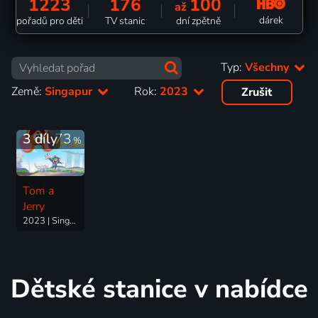
1223
176
100
až
dárek
pořadů pro děti
TV stanic
dní zpětně
Typ:
Všechny
Země:
Singapur
Rok:
2023
Zrušit
3 díly
73
%
Tom a
Jerry
2023 | Singapur | Animovaný
Dětské stanice v nabídce