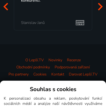
konkurenci.
Stanislav Janů
O Lepší.TV
Novinky
Recenze
Obchodní podmínky
Podporovaná zařízení
Pro partnery
Cookies
Kontakt
Darovat Lepší.TV
Videotéka
Souhlas s cookies
K personalizaci obsahu a reklam, poskytování funkcí
sociálních médií a analýze naší návštěvnosti využíváme