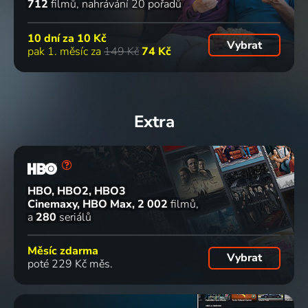
712
filmů
nahrávání 20 pořadů
10 dní za
10 Kč
Vybrat
pak 1. měsíc za
149 Kč
74 Kč
Extra
HBO, HBO2, HBO3
Cinemaxy, HBO Max
2 002
filmů
a
280
seriálů
Měsíc zdarma
Vybrat
poté 229 Kč měs.