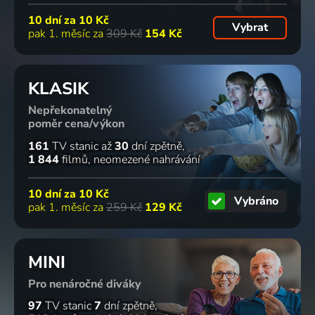
10 dní za
10 Kč
Vybrat
pak 1. měsíc za
309 Kč
154 Kč
KLASIK
Nepřekonatelný
poměr cena/výkon
161
TV stanic
až
30
dní zpětně
1 844
filmů
neomezené nahrávání
10 dní za
10 Kč
Vybráno
pak 1. měsíc za
259 Kč
129 Kč
MINI
Pro nenáročné diváky
97
TV stanic
7
dní zpětně