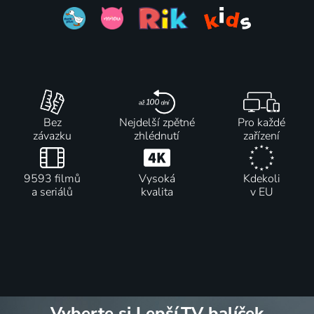
Bez
Nejdelší zpětné
Pro každé
závazku
zhlédnutí
zařízení
9593 filmů
Vysoká
Kdekoli
a seriálů
kvalita
v EU
Vyberte si Lepší.TV balíček