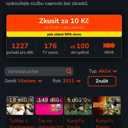
vyzkoušejte službu naprosto bez závazků.
Zkusit za 10 Kč
na 10 dní a bez závazku
1227
176
100
až
dárek
pořadů pro děti
TV stanic
dní zpětně
Typ:
Akční
Země:
Všechny
Rok:
2011
Zrušit
18 dílů
75
149 dílů
87
5 dílů
70
68
%
%
%
%
Tučňáci z
Čas na
Kung Fu
Kung Fu
Madagaskaru
dobrodružství
Panda.
Panda: