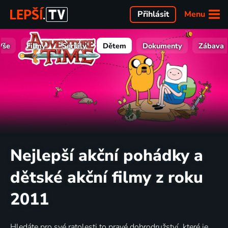
Menu
Přihlásit
Vše
Filmy
Seriály
Dětem
Dokumenty
Zábava
Nejlepší akční pohádky a
dětské akční filmy z roku
2011
Hledáte pro své ratolesti to pravé dobrodružství, které je