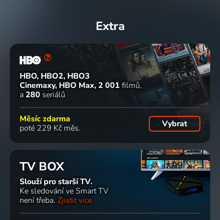
Extra
HBO, HBO2, HBO3
Cinemaxy, HBO Max
2 001
filmů
a
280
seriálů
Měsíc zdarma
Vybrat
poté 229 Kč měs.
TV BOX
Slouží pro starší TV.
Ke sledování ve Smart TV
není třeba.
Zjistit více