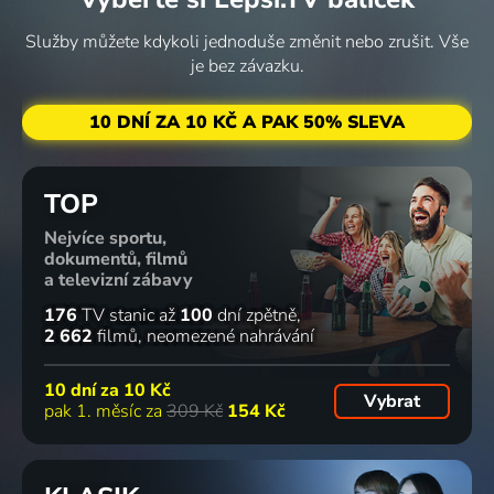
Služby můžete kdykoli jednoduše změnit nebo zrušit. Vše
je bez závazku.
10 DNÍ ZA 10 KČ A PAK 50% SLEVA
TOP
Nejvíce sportu,
dokumentů, filmů
a televizní zábavy
176
TV stanic
až
100
dní zpětně
2 662
filmů
neomezené nahrávání
10 dní za
10 Kč
Vybrat
pak 1. měsíc za
309 Kč
154 Kč