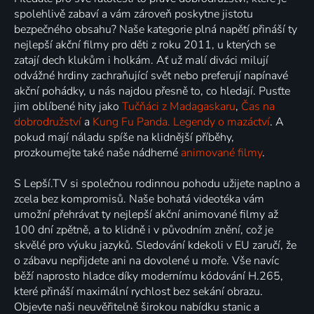
spolehlivě zabaví a vám zároveň poskytne jistotu
bezpečného obsahu? Naše kategorie plná napětí přináší ty
nejlepší akční filmy pro děti z roku 2011, u kterých se
zatají dech klukům i holkám. Ať už malí diváci milují
odvážné hrdiny zachraňující svět nebo preferují napínavé
akční pohádky, u nás najdou přesně to, co hledají. Pusťte
jim oblíbené hity jako
Tučňáci z Madagaskaru
,
Čas na
dobrodružství
a
Kung Fu Panda. Legendy o mazáctví
. A
pokud mají náladu spíše na klidnější příběhy,
prozkoumejte také naše nádherné
animované filmy
.
S Lepší.TV si společnou rodinnou pohodu užijete naplno a
zcela bez kompromisů. Naše bohatá videotéka vám
umožní přehrávat ty nejlepší akční animované filmy až
100 dní zpětně, a to klidně i v původním znění, což je
skvělé pro výuku jazyků. Sledování kdekoli v EU zaručí, že
o zábavu nepřijdete ani na dovolené u moře. Vše navíc
běží naprosto hladce díky modernímu kódování H.265,
které přináší maximální rychlost bez sekání obrazu.
Objevte naši neuvěřitelně širokou nabídku stanic a