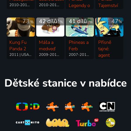
2010-2015 | USA | Animovaný, Akční, Dobrodružný, Komedie, Rodinný, Science Fiction
2010-2018 | USA | Animovaný, Akční, Dobrodružný, Fantasy, Komedie, Rodinný, Science Fiction
Legendy o
Tajemství
mazáctví
mistrů
2011-2013 | USA | Animovaný, Akční, Dobrodružný, Komedie, Rodinný, Science Fiction
2011 | USA | Akční, Animovaný, Komedie, Rodinný
73
42 dílů
72
41 dílů
81
47
%
%
%
%
Kung Fu
Máša a
Phineas a
Přísně
Panda 2
medveď
Ferb
tajné:
2011 | USA | Akční, Animovaný, Dobrodružný, Komedie, Rodinný
2009-2012 | Rusko | Animovaný, Dobrodružný, Komedie, Rodinný, Akční
2007-2014 | USA | Animovaný, Akční, Hudební, Komedie, Rodinný, Science Fiction
agent
Dudley
Puppy
2011-2012 | USA | Animovaný, Akční, Dobrodružný, Komedie
Dětské stanice v nabídce