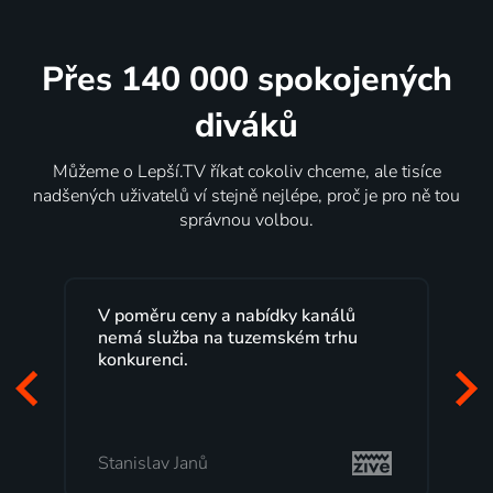
Přes 140 000 spokojených
diváků
Můžeme o Lepší.TV říkat cokoliv chceme, ale tisíce
nadšených uživatelů ví stejně nejlépe, proč je pro ně tou
správnou volbou.
Lepší.TV sleduji už několik let s
maximální spokojeností. Velký výběr
programů a nemuset běžet k TV na
začátek programu, to je přesně to, co
mi vyhovuje.
Milada Tomešová