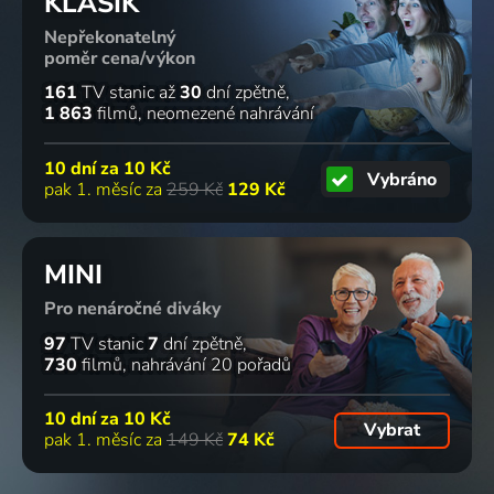
KLASIK
Nepřekonatelný
poměr cena/výkon
161
TV stanic
až
30
dní zpětně
1 863
filmů
neomezené nahrávání
10 dní za
10 Kč
Vybráno
pak 1. měsíc za
259 Kč
129 Kč
MINI
Pro nenáročné diváky
97
TV stanic
7
dní zpětně
730
filmů
nahrávání 20 pořadů
10 dní za
10 Kč
Vybrat
pak 1. měsíc za
149 Kč
74 Kč