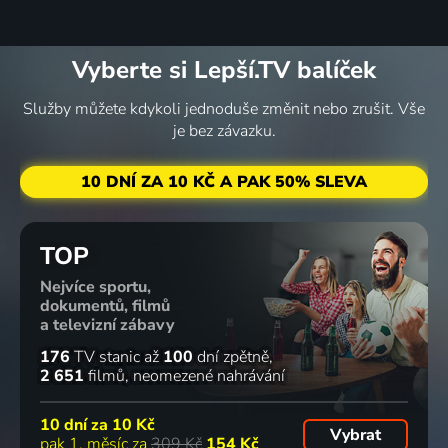
Vyberte si Lepší.TV balíček
Služby můžete kdykoli jednoduše změnit nebo zrušit. Vše
je bez závazku.
10 DNÍ ZA 10 KČ A PAK 50% SLEVA
TOP
Nejvíce sportu,
dokumentů, filmů
a televizní zábavy
176
TV stanic
až
100
dní zpětně
2 651
filmů
neomezené nahrávání
10 dní za
10 Kč
Vybrat
pak 1. měsíc za
309 Kč
154 Kč