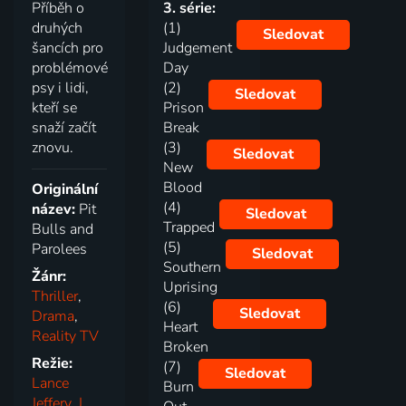
Příběh o
3. série:
druhých
(1)
Sledovat
šancích pro
Judgement
problémové
Day
psy i lidi,
(2)
Sledovat
kteří se
Prison
snaží začít
Break
znovu.
(3)
Sledovat
New
Blood
Originální
(4)
název:
Pit
Sledovat
Trapped
Bulls and
(5)
Parolees
Sledovat
Southern
Žánr:
Uprising
Thriller
,
(6)
Sledovat
Drama
,
Heart
Reality TV
Broken
Režie:
(7)
Sledovat
Lance
Burn
Jeffery
,
J.