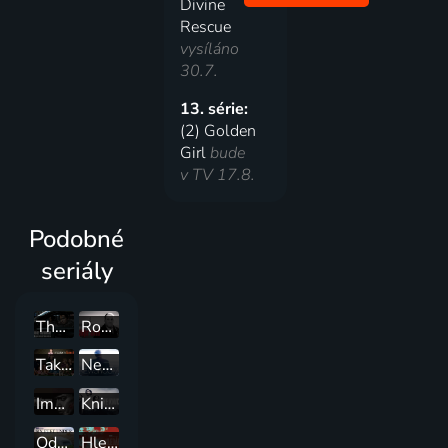
Divine
Rescue
vysíláno
30.7.
13. série:
(2) Golden
Girl
bude
v TV 17.8.
Podobné
seriály
The Wire - Špína Baltimoru
Rodina Sopránů
Taková moderní rodinka
Newsroom
Impérium - Mafie v Atlantic City
Knick: Doktoři bez hranic
Odpočívej v pokoji
Hledání