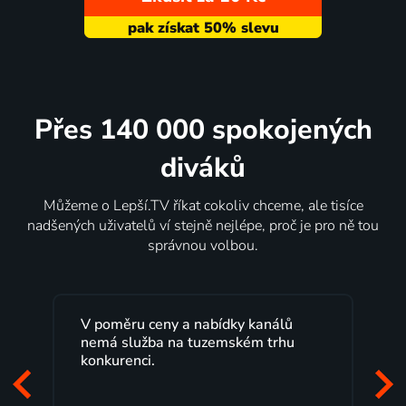
Přes 140 000 spokojených
diváků
Můžeme o Lepší.TV říkat cokoliv chceme, ale tisíce
nadšených uživatelů ví stejně nejlépe, proč je pro ně tou
správnou volbou.
Lepší.TV sleduji už několik let s
maximální spokojeností. Velký výběr
programů a nemuset běžet k TV na
začátek programu, to je přesně to, co
mi vyhovuje.