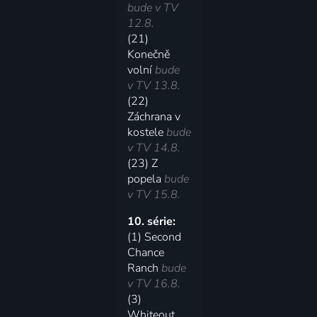
bude v TV
12.8.
(21)
Konečně
volní
bude
v TV 13.8.
(22)
Záchrana v
kostele
bude
v TV 14.8.
(23) Z
popela
bude
v TV 15.8.
10. série:
(1) Second
Chance
Ranch
bude
v TV 16.8.
(3)
Whiteout