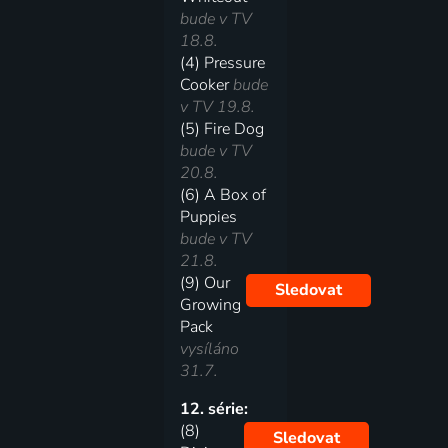
bude v TV
18.8.
(4) Pressure
Cooker
bude
v TV 19.8.
(5) Fire Dog
bude v TV
20.8.
(6) A Box of
Puppies
bude v TV
21.8.
(9) Our
Sledovat
Growing
Pack
vysíláno
31.7.
12. série:
(8)
Sledovat