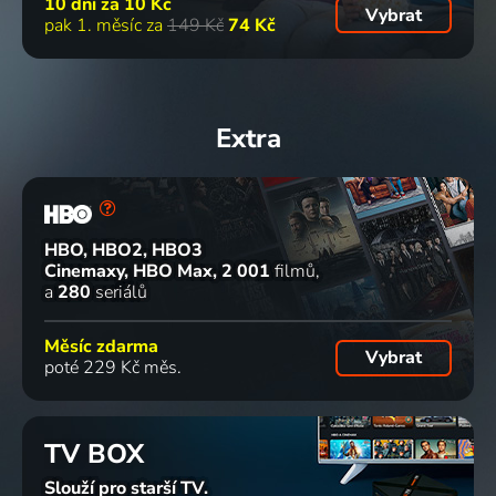
10 dní za
10 Kč
Vybrat
pak 1. měsíc za
149 Kč
74 Kč
Extra
HBO, HBO2, HBO3
Cinemaxy, HBO Max
2 001
filmů
a
280
seriálů
Měsíc zdarma
Vybrat
poté 229 Kč měs.
TV BOX
Slouží pro starší TV.