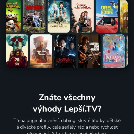
Znáte všechny
výhody Lepší.TV?
Třeba originální znění, dabing, skryté titulky, dětské
a divácké profily, celé seriály, rádia nebo rychlost
přehrávání. A to zdaleka není všechno.