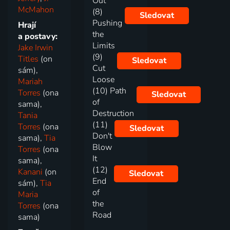
Out
McMahon
(8)
Sledovat
Pushing
Hrají
the
a postavy:
Limits
Jake Irwin
(9)
Titles
(on
Sledovat
Cut
sám),
Loose
Mariah
(10) Path
Torres
(ona
Sledovat
of
sama),
Destruction
Tania
(11)
Torres
(ona
Sledovat
Don't
sama),
Tia
Blow
Torres
(ona
It
sama),
(12)
Kanani
(on
Sledovat
End
sám),
Tia
of
Maria
the
Torres
(ona
Road
sama)