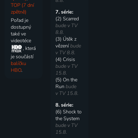
8.8.
TOP (7 dní
zpětně)
7. série:
(2) Scarred
Pořad je
bude v TV
dostupný
8.8.
také ve
(3) Útěk z
videotéce
vězení
bude
, která
v TV 8.8.
je součástí
(4) Crisis
balíčku
bude v TV
HBO
.
15.8.
(5) On the
Run
bude
v TV 15.8.
8. série:
(6) Shock to
the System
bude v TV
15.8.