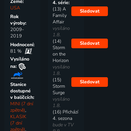
Země:
4. série:
USA
(13) A
Sledovat
Family
Rok
Affair
výroby:
vysíláno
2009-
1.8.
2019
(14)
Sledovat
Hodnocení:
Storm
81 %
on the
Vysíláno
Horizon
na:
vysíláno
1.8.
(15)
Sledovat
Stanice
Storm
dostupné
Surge
v balíčcích:
vysíláno
MINI (7 dní
1.8.
zpětně)
,
(16) Přichází
KLASIK
4. sezona
(7 dní
bude v TV
zpětně)
,