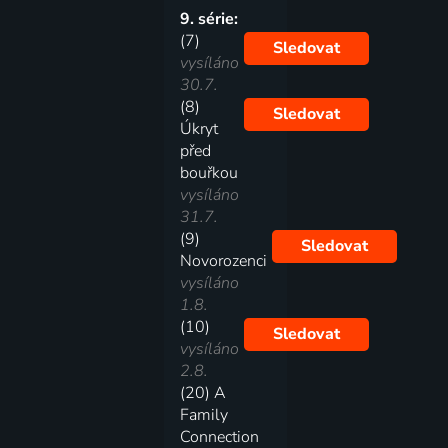
9. série:
(7)
Sledovat
vysíláno
30.7.
(8)
Sledovat
Úkryt
před
bouřkou
vysíláno
31.7.
(9)
Sledovat
Novorozenci
vysíláno
1.8.
(10)
Sledovat
vysíláno
2.8.
(20) A
Family
Connection