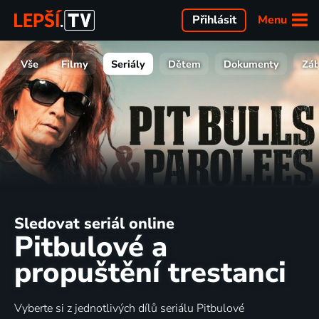
Menu
Přihlásit
Vše
Filmy
Seriály
Dětem
Dokumenty
Zá
Sledovat seriál online
Pitbulové a
propuštění trestanci
Vyberte si z jednotlivých dílů seriálu Pitbulové