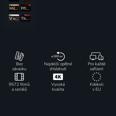
Miliardy
Příběh služebnice
V odborné péči
The Deuce: Špína Manhattanu
Bez
Nejdelší zpětné
Pro každé
závazku
zhlédnutí
zařízení
9572 filmů
Vysoká
Kdekoli
a seriálů
kvalita
v EU