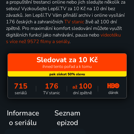
a propuštění trestanci online nebo jich sledujte několik za
sebou! Vyzkoušejte Lepší.TV za 10 Kč na 10 dní bez
závazků. Jen Lepší.TV Vám přináší archiv i online vysílání
176 českých a zahraničních
TV stanic
živě až 100 dní
zpětně. Pro maximální komfort sledování můžete využít
digitálních funkcí jako nahrávání, pauza nebo
videotéku
s více než 9572 filmy a seriály
.
Sledovat za 10 Kč
ihned tento pořad a k tomu
715
176
100
až
dárek
seriálů
TV stanic
dní zpětně
Informace
Seznam
o seriálu
epizod