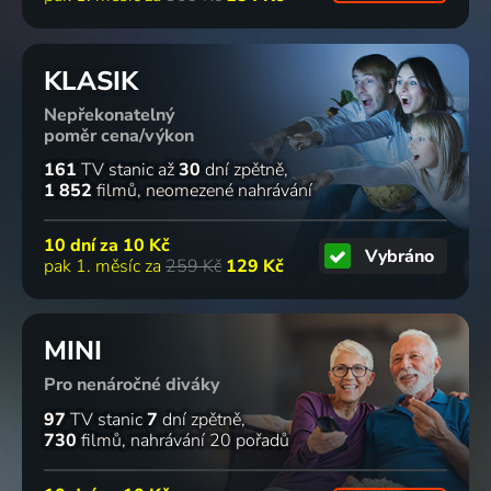
KLASIK
Nepřekonatelný
poměr cena/výkon
161
TV stanic
až
30
dní zpětně
1 852
filmů
neomezené nahrávání
10 dní za
10 Kč
Vybráno
pak 1. měsíc za
259 Kč
129 Kč
MINI
Pro nenáročné diváky
97
TV stanic
7
dní zpětně
730
filmů
nahrávání 20 pořadů