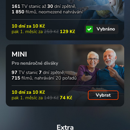
161
TV stanic
až
30
dní zpětně
1 850
filmů
neomezené nahrávání
10 dní za
10 Kč
Vybráno
pak 1. měsíc za
259 Kč
129 Kč
MINI
Pro nenáročné diváky
97
TV stanic
7
dní zpětně
715
filmů
nahrávání 20 pořadů
10 dní za
10 Kč
Vybrat
pak 1. měsíc za
149 Kč
74 Kč
Extra