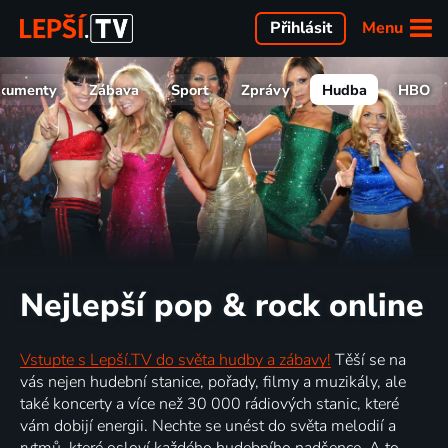
Menu
Přihlásit
kumenty
Zábava
Sport
Zprávy
Hudba
HBO
Nejlepší pop & rock online
Vstupte s Lepší.TV do světa hudby a zábavy!
Těší se na
vás nejen hudební stanice, pořady, filmy a muzikály, ale
také koncerty a více než 30 000 rádiových stanic, které
vám dobijí energii. Nechte se unést do světa melodií a
rytmů, které osloví každého hudebního nadšence. A to