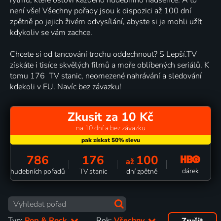
není vše! Všechny pořady jsou k dispozici až 100 dní
zpětně po jejich živém odvysílání, abyste si je mohli užít
kdykoliv se vám zachce.
Chcete si od tancování trochu oddechnout? S Lepší.TV
získáte i tisíce skvělých filmů a moře oblíbených seriálů. K
tomu 176 TV stanic, neomezené nahrávání a sledování
kdekoli v EU. Navíc bez závazku!
Zkusit za 10 Kč
na 10 dní a bez závazku
786
176
100
až
dárek
hudebních pořadů
TV stanic
dní zpětně
Typ:
Pop & Rock
Rok:
Všechny