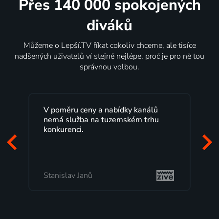
Přes 140 000 spokojených
diváků
Můžeme o Lepší.TV říkat cokoliv chceme, ale tisíce
nadšených uživatelů ví stejně nejlépe, proč je pro ně tou
správnou volbou.
Lepší.TV sleduji už několik let s
maximální spokojeností. Velký výběr
programů a nemuset běžet k TV na
začátek programu, to je přesně to, co
mi vyhovuje.
Milada Tomešová