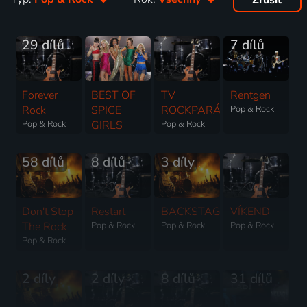
Zrušit
29 dílů
7 dílů
Forever
BEST OF
TV
Rentgen
Rock
SPICE
ROCKPARÁDA
Pop & Rock
Pop & Rock
GIRLS
Pop & Rock
Pop & Rock
58 dílů
8 dílů
3 díly
Don't Stop
Restart
BACKSTAGE
VÍKEND
The Rock
Pop & Rock
Pop & Rock
Pop & Rock
Pop & Rock
2 díly
2 díly
8 dílů
31 dílů