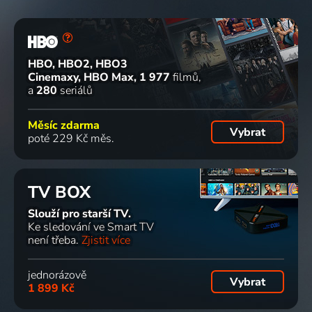
HBO, HBO2, HBO3
Cinemaxy, HBO Max
1 977
filmů
a
280
seriálů
Měsíc zdarma
Vybrat
poté 229 Kč měs.
TV BOX
Slouží pro starší TV.
Ke sledování ve Smart TV
není třeba.
Zjistit více
jednorázově
Vybrat
1 899 Kč