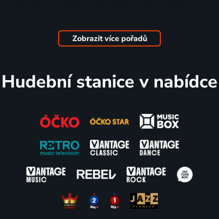
Rockzone
BEST OF
Revolution
Ladí
Pop & Rock
METALLICA
Pop & Rock
neladí
1963 | Pop & Rock
2006-2010 | Pop & Rock
Zobrazit více pořadů
3 díly
2 díly
Hudební stanice v nabídce
ROCK
ROCK
METALMANIA
Regenerace
SPECIÁL
THE
Pop & Rock
Pop & Rock
Pop & Rock
NIGHT!
Pop & Rock
3 díly
Pavel
REBELSKÝ
BEST OF
Olympic v
Sedláček
BAR
QUEEN
Paříži
2007 | Pop & Rock
Pop & Rock
1947-1951 | Pop & Rock
1968 | Pop & Rock