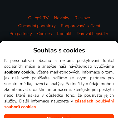
O Lepší.TV
Novinky
Recenze
Obchodní podmínky
Podporovaná zařízení
Pro partnery
Cookies
Kontakt
Darovat Lepší.TV
Videotéka
Souhlas s cookies
K personalizaci obsahu a reklam, poskytování funkcí
sociálních médií a analýze naší návštěvnosti využíváme
soubory cookie
, včetně marketingových. Informace o tom,
jak náš web používáte, sdílíme se svými partnery pro
sociální média, inzerci a analýzy. Partneři tyto údaje mohou
zkombinovat s dalšími informacemi, které jste jim poskytli
nebo které získali v důsledku toho, že používáte jejich
služby. Další informace naleznete v
zásadách používání
souborů cookies
.