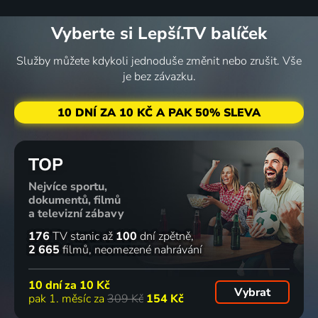
Vyberte si Lepší.TV balíček
Služby můžete kdykoli jednoduše změnit nebo zrušit. Vše
je bez závazku.
10 DNÍ ZA 10 KČ A PAK 50% SLEVA
TOP
Nejvíce sportu,
dokumentů, filmů
a televizní zábavy
176
TV stanic
až
100
dní zpětně
2 665
filmů
neomezené nahrávání
10 dní za
10 Kč
Vybrat
pak 1. měsíc za
309 Kč
154 Kč