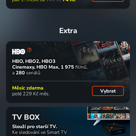
Extra
HBO, HBO2, HBO3
Cinemaxy, HBO Max
1 975
filmů
a
280
seriálů
Měsíc zdarma
Vybrat
poté 229 Kč měs.
TV BOX
Slouží pro starší TV.
Ke sledování ve Smart TV