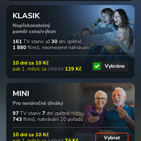
KLASIK
Nepřekonatelný
poměr cena/výkon
161
TV stanic
až
30
dní zpětně
1 880
filmů
neomezené nahrávání
10 dní za
10 Kč
Vybráno
pak 1. měsíc za
259 Kč
129 Kč
MINI
Pro nenáročné diváky
97
TV stanic
7
dní zpětně
743
filmů
nahrávání 20 pořadů
10 dní za
10 Kč
Vybrat
pak 1. měsíc za
149 Kč
74 Kč