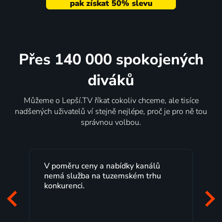
Přes 140 000 spokojených
diváků
Můžeme o Lepší.TV říkat cokoliv chceme, ale tisíce
nadšených uživatelů ví stejně nejlépe, proč je pro ně tou
správnou volbou.
Lepší.TV sleduji už několik let s
maximální spokojeností. Velký výběr
programů a nemuset běžet k TV na
začátek programu, to je přesně to, co
mi vyhovuje.