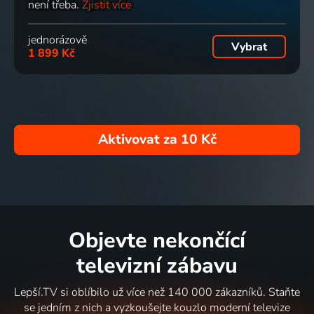
není třeba.
Zjistit více
jednorázově
Vybrat
1 899 Kč
Aktivovat za
10 Kč
Objevte nekončící
televizní zábavu
Lepší.TV si oblíbilo už více než 140 000 zákazníků. Staňte
se jedním z nich a vyzkoušejte kouzlo moderní televize