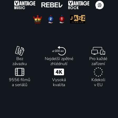
Bez
Nejdelší zpětné
Pro každé
závazku
zhlédnutí
zařízení
9556 filmů
Vysoká
Kdekoli
a seriálů
kvalita
v EU