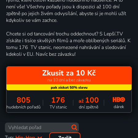
není vše! Všechny pořady jsou k dispozici až 100 dní
zpětně po jejich živém odvysílání, abyste si je mohli užít
kdykoliv se vám zachce.
Chcete si od tancování trochu oddechnout? S Lepší.TV
získáte i tisíce skvělých filmů a moře oblíbených seriálů. K
tomu 176 TV stanic, neomezené nahrávání a sledování
kdekoli v EU. Navíc bez závazku!
Zkusit za 10 Kč
na 10 dní a bez závazku
805
176
100
až
dárek
hudebních pořadů
TV stanic
dní zpětně
Typ:
Hip-Hop