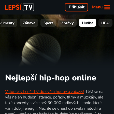
Menu
Přihlásit
kumenty
Zábava
Sport
Zprávy
Hudba
HBO
Nejlepší hip-hop online
Vstupte s Lepší.TV do světa hudby a zábavy!
Těší se na
vás nejen hudební stanice, pořady, filmy a muzikály, ale
také koncerty a více než 30 000 rádiových stanic, které
vám dobijí energii. Nechte se unést do světa melodií a
rytmů, které osloví každého hudebního nadšence. A to