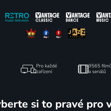
 ZUŠ Říčany k Roku
Roman Dragoun - 60
hudby
Koncert
ncert
Pro každé
9565 film
zařízení
a seriálů
berte si to pravé pro 