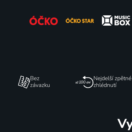
Yo Yo Band 50
Koncert
2025 | Koncert
české 
2024 | Ko
Bez
Nejdelší zpětné
závazku
zhlédnutí
2 díly
2 díly
Vy