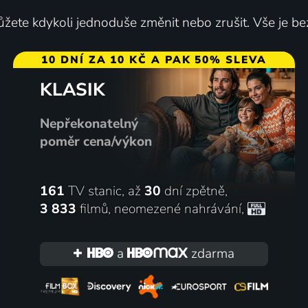
žete kdykoli jednoduše změnit nebo zrušit. Vše je be
an na festivalu v
Smetanova Litomyšl 202
10 DNÍ ZA 10 KČ A PAK 50% SLEVA
tu
Zahajovací koncert
KLASIK
Koncert
Nepřekonatelný
2 díly
poměr cena/výkon
161
TV stanic, až
30
dní zpětně,
3 833
filmů
,
neomezené nahrávání
,
a
zdarma
ateřiny Marie Tiché
Paul Simon v New Yorku
ncert
Koncert