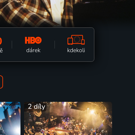
0
kdekoli
dárek
ě
2 díly