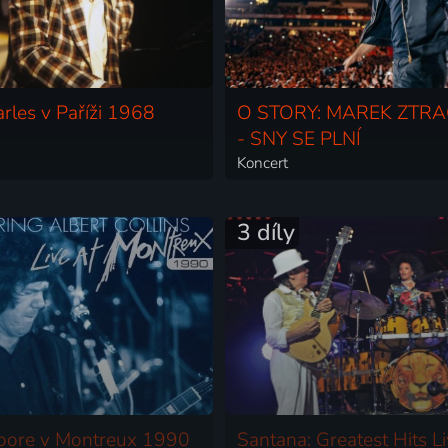
rles v Paříži 1968
O STORY: MAREK ZTR
- SNY SE PLNÍ
Koncert
3 díly
oore v Montreux 1990
Santana: Greatest Hits L