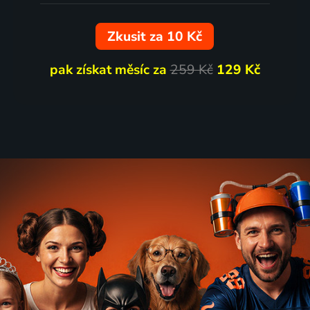
Zkusit za 10 Kč
3 díly
pak získat měsíc za
259 Kč
129 Kč
na zámku Chambord
Shakira: El Dorado Worl
Koncert
2 díly