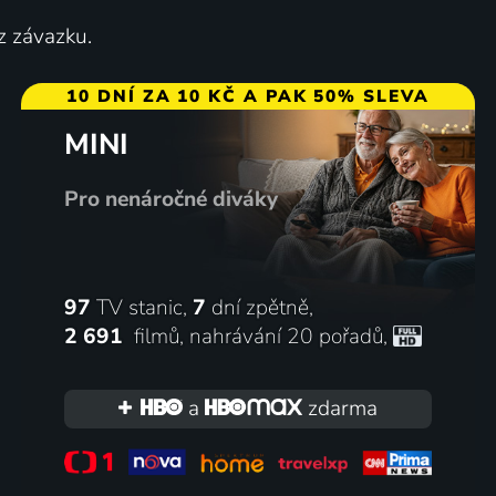
z závazku.
6 -
Karlovarský symfonický
10 DNÍ ZA 10 KČ A PAK 50% SLEVA
orchestr - Závěrečný koncert
MINI
sezony
Koncert
Pro nenáročné diváky
97
TV stanic,
7
dní zpětně,
2 691
filmů
,
nahrávání 20 pořadů
,
a
zdarma
André Rieu - Sen noci
svatojánské