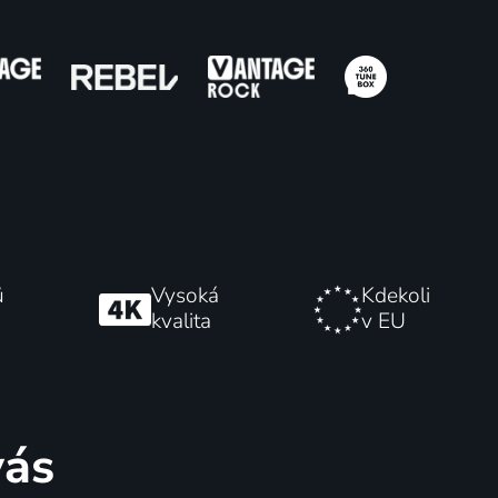
Eric Clapton: Lady in the
Balcony
Koncert
ů
Vysoká
Kdekoli
kvalita
v EU
vás