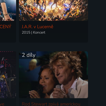
ACENÝ
J.A.R. v Lucerně
2015 | Koncert
2 díly
ive
Rod Stewart zpívá americkou