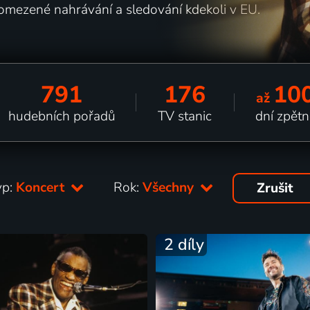
omezené nahrávání a sledování kdekoli v EU.
791
176
10
až
hudebních pořadů
TV stanic
dní zpětn
yp:
Koncert
Rok:
Všechny
Zrušit
2 díly