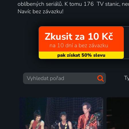
oblíbených seriálů. K tomu 176 TV stanic, ne
Navíc bez závazku!
Zkusit za 10 Kč
na 10 dní a bez závazku
T