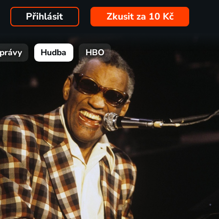
Přihlásit
Zkusit za 10 Kč
právy
Hudba
HBO