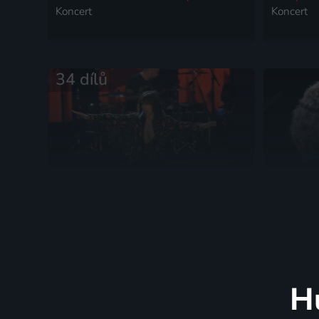
Koncert
Koncert
34 dílů
Rande s hvězdou
André R
Koncert
Koncert
H