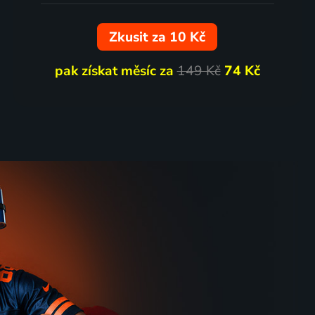
Koncert
Zkusit za 10 Kč
4 díly
pak získat měsíc za
149 Kč
74 Kč
d Tour
Odstíny Colours Of Ostrava
2026
Koncert