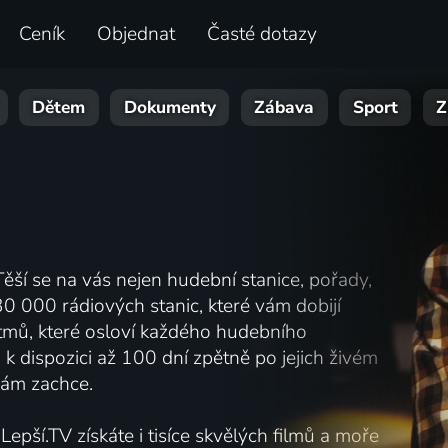
Ceník
Objednat
Časté dotazy
Dětem
Dokumenty
Zábava
Sport
Z
ěší se na vás nejen hudební stanice, pořady,
 30 000 rádiových stanic, které vám dobijí
ytmů, které osloví každého hudebního
k dispozici až 100 dní zpětně po jejich živém
 vám zachce.
pší.TV získáte i tisíce skvělých filmů a moře