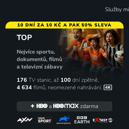
Služby mů
BBC Proms 2023
Bob Dyl
10 DNÍ ZA 10 KČ A PAK 50% SLEVA
Koncert
Newpor
TOP
Koncert
Nejvíce sportu,
3 díly
dokumentů, filmů
a televizní zábavy
176
TV stanic, až
100
dní zpětně,
4 634
filmů
,
neomezené nahrávání
,
a
zdarma
Michal Pavlíček and Friends
Doupě K
Koncert
2023 | Ko