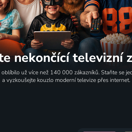
uai v Montreux 2003
Alicia Keys v New Yorku
te nekončící
televizní
Koncert
i oblíbilo už více než 140 000 zákazníků. Staňte se je
a vyzkoušejte kouzlo moderní televize přes internet.