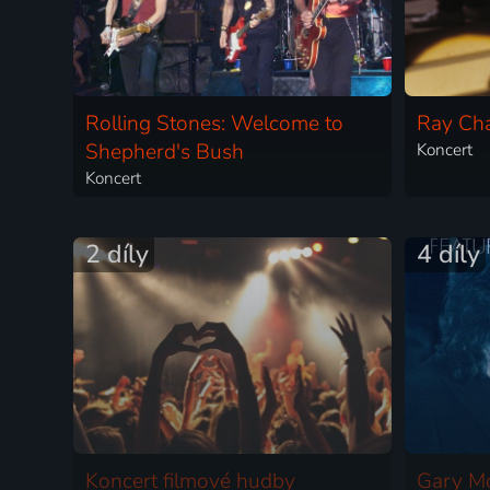
Rolling Stones: Welcome to
Ray Cha
Shepherd's Bush
Koncert
Koncert
2 díly
4 díly
Koncert filmové hudby
Gary M