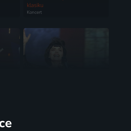
klasiku
Koncert
Mireille Mathieu
1967 | Koncert
ce
2 díly