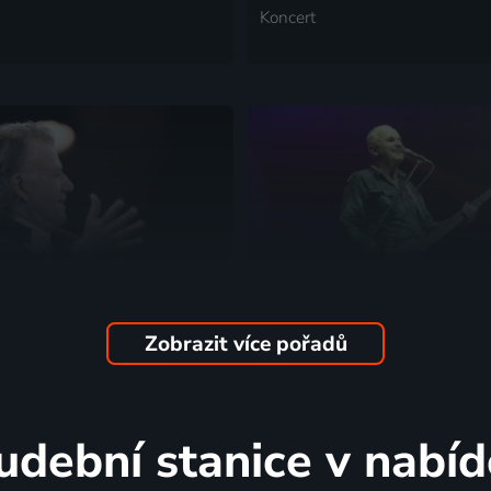
Koncert
Zobrazit více pořadů
ieu - Královský koncert
Elán
1996 | Koncert
udební stanice v nabíd
2 díly