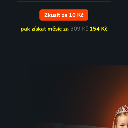
Zkusit za 10 Kč
2 díly
2 díly
pak získat měsíc za
309 Kč
154 Kč
Chinaski
Sting 
2018 | Koncert
Koncert
2 díly
2 díly