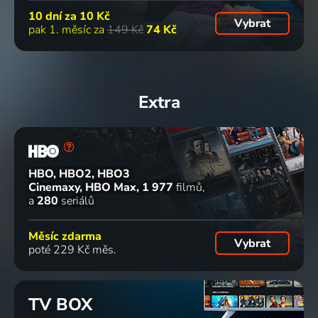
10 dní za
10 Kč
Vybrat
pak 1. měsíc za
149 Kč
74 Kč
Extra
HBO, HBO2, HBO3
Cinemaxy, HBO Max
1 977
filmů
a
280
seriálů
Měsíc zdarma
Vybrat
poté 229 Kč měs.
TV BOX