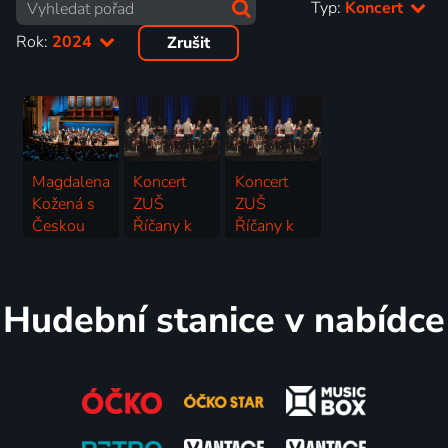
Typ:
Koncert
Rok:
2024
Zrušit
Magdalena
Koncert
Koncert
Kožená s
ZUŠ
ZUŠ
Českou
Říčany k
Říčany k
filharmonií
Roku
Roku
2024 | Koncert
české
české
hudby
hudby
Hudební stanice v nabídce
2024 | Koncert
2024 | Koncert