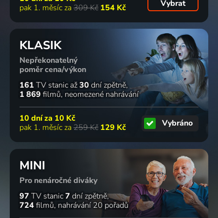
Vybrat
pak 1. měsíc za
309 Kč
154 Kč
KLASIK
Nepřekonatelný
poměr cena/výkon
161
TV stanic
až
30
dní zpětně
1 869
filmů
neomezené nahrávání
10 dní za
10 Kč
Vybráno
pak 1. měsíc za
259 Kč
129 Kč
MINI
Pro nenáročné diváky
97
TV stanic
7
dní zpětně
724
filmů
nahrávání 20 pořadů