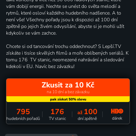
vám dobijí energii. Nechte se unést do světa melodií a
rytmů, které osloví každého hudebního nadšence. A to
není vše! Všechny pořady jsou k dispozici až 100 dní
zpětně po jejich živém odvysílání, abyste si je mohli užít
kdykoliv se vám zachce.
Chcete si od tancování trochu oddechnout? S Lepší.TV
získáte i tisíce skvělých filmů a moře oblíbených seriálů. K
tomu 176 TV stanic, neomezené nahrávání a sledování
kdekoli v EU. Navíc bez závazku!
Zkusit za 10 Kč
na 10 dní a bez závazku
795
176
100
až
dárek
hudebních pořadů
TV stanic
dní zpětně