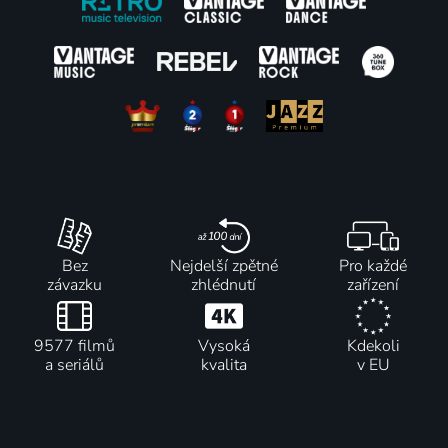
Bez
Nejdelší zpětné
Pro každé
závazku
zhlédnutí
zařízení
9577 filmů
Vysoká
Kdekoli
a seriálů
kvalita
v EU