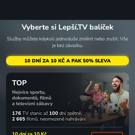
Vyberte si Lepší.TV balíček
Služby můžete kdykoli jednoduše změnit nebo zrušit. Vše
je bez závazku.
10 DNÍ ZA 10 KČ A PAK 50% SLEVA
TOP
Nejvíce sportu,
dokumentů, filmů
a televizní zábavy
176
TV stanic
až
100
dní zpětně
2 665
filmů
neomezené nahrávání
10 dní za
10 Kč