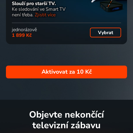
Slouží pro starší TV.
Ke sledování ve Smart TV
není třeba.
Zjistit více
jednorázově
Vybrat
1 899 Kč
Aktivovat za
10 Kč
Objevte nekončící
televizní zábavu