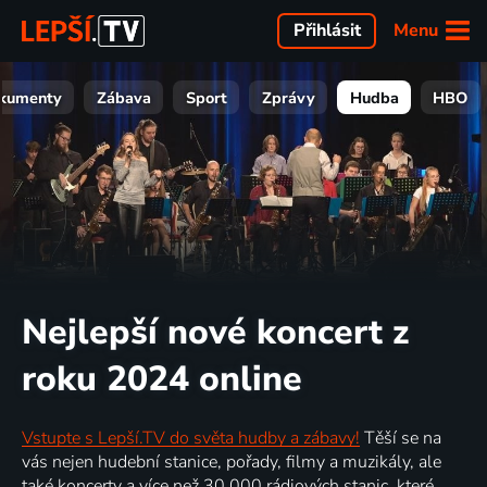
Menu
Přihlásit
kumenty
Zábava
Sport
Zprávy
Hudba
HBO
Nejlepší nové koncert z
roku 2024 online
Vstupte s Lepší.TV do světa hudby a zábavy!
Těší se na
vás nejen hudební stanice, pořady, filmy a muzikály, ale
také koncerty a více než 30 000 rádiových stanic, které