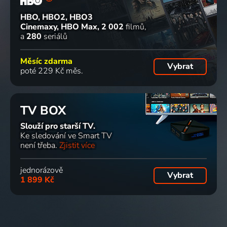
HBO, HBO2, HBO3
Cinemaxy, HBO Max
2 002
filmů
a
280
seriálů
Měsíc zdarma
Vybrat
poté 229 Kč měs.
TV BOX
Slouží pro starší TV.
Ke sledování ve Smart TV
není třeba.
Zjistit více
jednorázově
Vybrat
1 899 Kč