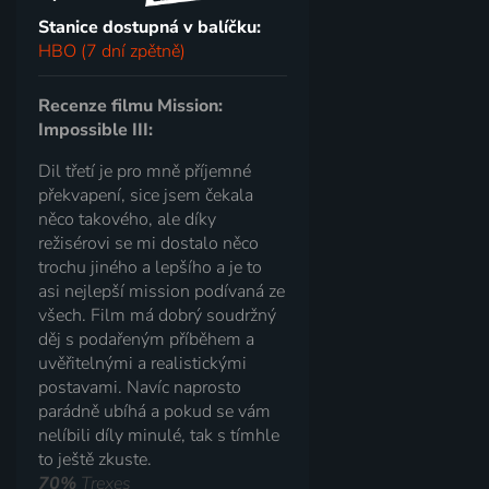
Stanice dostupná v balíčku:
HBO (7 dní zpětně)
Recenze filmu Mission:
Impossible III:
Dil třetí je pro mně příjemné
překvapení, sice jsem čekala
něco takového, ale díky
režisérovi se mi dostalo něco
trochu jiného a lepšího a je to
asi nejlepší mission podívaná ze
všech. Film má dobrý soudržný
děj s podařeným příběhem a
uvěřitelnými a realistickými
postavami. Navíc naprosto
parádně ubíhá a pokud se vám
nelíbili díly minulé, tak s tímhle
to ještě zkuste.
70%
Trexes