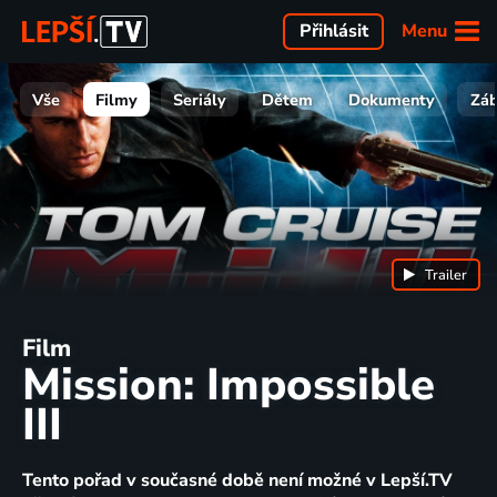
Menu
Přihlásit
Vše
Filmy
Seriály
Dětem
Dokumenty
Zá
Trailer
Film
Mission: Impossible
III
Tento pořad v současné době není možné v Lepší.TV