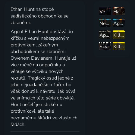
Ethan Hunt na stopě
Vesmírní kovbojové
Hanna
sadistického obchodníka se
zbraněmi.
Není čas zemřít
Agent bez minulosti
Agent Ethan Hunt dostává do
Apocalypto
Kill Bill
křížku s velmi nebezpečným
protivníkem, zákeřným
Skyfall
Kill Bill 2
obchodníkem se zbraněmi
Owenem Davianem. Hunt je už
více méně na odpočinku a
věnuje se výcviku nových
rekrutů. Tragický osud jedné z
jeho nejnadanějších žaček ho
však donutí k návratu. Jak bývá
ve snímcích této série obvyklé,
Hunt nečelí jen slizkému
protivníkovi, ale také
neznámému škůdci ve vlastních
řadách.