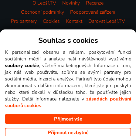
O Lepší.TV
Novinky
Recenze
Obchodní podmínky
Podporovaná zařízení
Pro partnery
Cookies
Kontakt
Darovat Lepší.TV
Videotéka
Souhlas s cookies
K personalizaci obsahu a reklam, poskytování funkcí
sociálních médií a analýze naší návštěvnosti využíváme
soubory cookie
, včetně marketingových. Informace o tom,
jak náš web používáte, sdílíme se svými partnery pro
sociální média, inzerci a analýzy. Partneři tyto údaje mohou
zkombinovat s dalšími informacemi, které jste jim poskytli
nebo které získali v důsledku toho, že používáte jejich
služby. Další informace naleznete v
zásadách používání
souborů cookies
.
Přijmout vše
Copyright © goNET s.r.o. Na tomto webu jsou zobrazovány
obrázky z pořadů TV stanic, které můžete sledovat v Lepší.TV.
Přijmout nezbytné