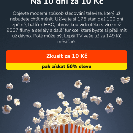
na 10 dní
za 10 Kč
Objevte moderní způsob sledování televize, který už
nebudete chtít měnit. Užívejte si 176 stanic až 100 dní
zpětně, balíček HBO, obrovskou videotéku s více než
9557 filmy a seriály a další funkce, které byste si přáli mít
už dávno. Poté může být Lepší.TV vaše už za 149 Kč
měsíčně.
Zkusit za 10 Kč