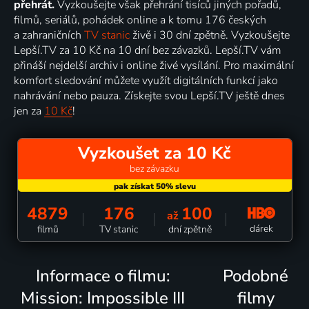
přehrát.
Vyzkoušejte však přehrání tisíců jiných pořadů,
filmů, seriálů, pohádek online a k tomu 176 českých
a zahraničních
TV stanic
živě i 30 dní zpětně. Vyzkoušejte
Lepší.TV za 10 Kč na 10 dní bez závazků. Lepší.TV vám
přináší nejdelší archiv i online živé vysílání. Pro maximální
komfort sledování můžete využít digitálních funkcí jako
nahrávání nebo pauza. Získejte svou Lepší.TV ještě dnes
jen za
10 Kč
!
Vyzkoušet za 10 Kč
bez závazku
4879
176
100
až
dárek
filmů
TV stanic
dní zpětně
Informace o filmu:
Podobné
Mission: Impossible III
filmy