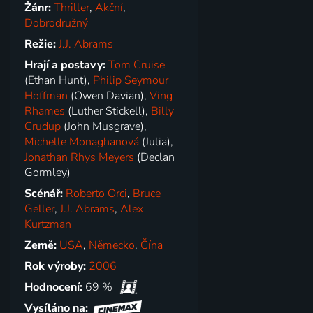
Žánr:
Thriller
,
Akční
,
Dobrodružný
Režie:
J.J. Abrams
Hrají a postavy:
Tom Cruise
(Ethan Hunt),
Philip Seymour
Hoffman
(Owen Davian),
Ving
Rhames
(Luther Stickell),
Billy
Crudup
(John Musgrave),
Michelle Monaghanová
(Julia),
Jonathan Rhys Meyers
(Declan
Gormley)
Scénář:
Roberto Orci
,
Bruce
Geller
,
J.J. Abrams
,
Alex
Kurtzman
Země:
USA
,
Německo
,
Čína
Rok výroby:
2006
Hodnocení:
69 %
Vysíláno na: