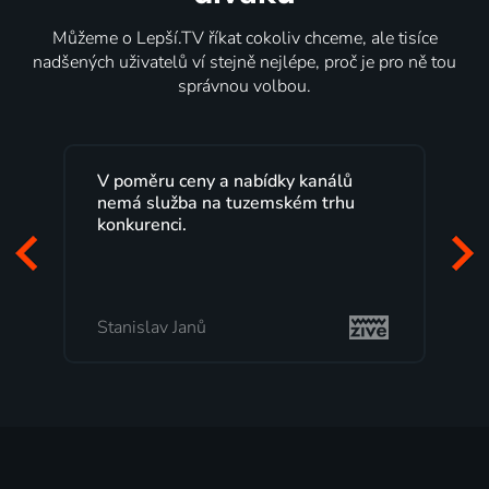
Můžeme o Lepší.TV říkat cokoliv chceme, ale tisíce
nadšených uživatelů ví stejně nejlépe, proč je pro ně tou
správnou volbou.
Lepší.TV sleduji už několik let s
maximální spokojeností. Velký výběr
programů a nemuset běžet k TV na
začátek programu, to je přesně to, co
mi vyhovuje.
Milada Tomešová