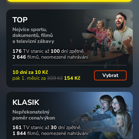
TOP
Nejvíce sportu,
dokumentů, filmů
a televizní zábavy
176
TV stanic
až
100
dní zpětně
2 646
filmů
neomezené nahrávání
10 dní za
10 Kč
Vybrat
pak 1. měsíc za
309 Kč
154 Kč
KLASIK
Nepřekonatelný
poměr cena/výkon
161
TV stanic
až
30
dní zpětně
1 844
filmů
neomezené nahrávání