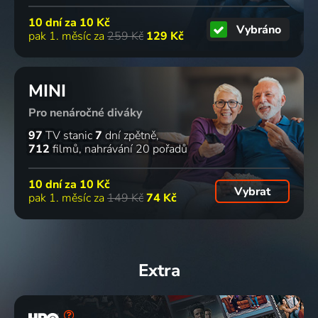
10 dní za
10 Kč
Vybráno
pak 1. měsíc za
259 Kč
129 Kč
MINI
Pro nenáročné diváky
97
TV stanic
7
dní zpětně
712
filmů
nahrávání 20 pořadů
10 dní za
10 Kč
Vybrat
pak 1. měsíc za
149 Kč
74 Kč
Extra