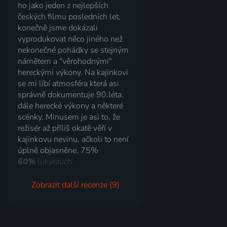
ho jako jeden z nejlepších
českých filmu posledních let,
konečně jsme dokázali
vyprodukovat něco jiného než
nekonečné pohádky se stejným
námětem a "věrohodnými"
hereckými výkony. Na kajinkovi
se mi líbí atmosféra která asi
správně dokumentuje 90.léta.
dále herecké výkony a některé
scénky. Minusem je asi to, že
režisér až příliš okatě věří v
kajinkovu nevinu, ačkoli to není
úplně objasněne. 75%
60%
lukyrauch
Zobrazit další recenze (9)