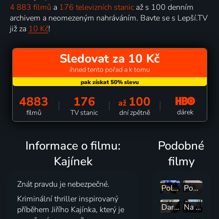
4 883 filmů
a
176 televizních stanic
až s 100 denním
archivem a neomezeným nahráváním. Bavte se s Lepší.TV
již za
10 Kč
!
Sledovat za 10 Kč
ihned tento pořad a k tomu
4883
176
100
až
dárek
filmů
TV stanic
dní zpětně
Informace o filmu:
Podobné
Kajínek
filmy
Znát pravdu je nebezpečné.
Police Story: V pasti
Pokrevní pouto
Kriminální thriller inspirovaný
Darkland
Na špatné straně
příběhem Jiřího Kajínka, který je