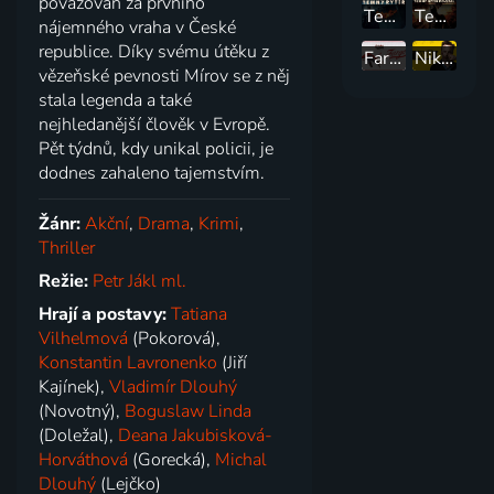
považován za prvního
Temný rytíř
Temný rytíř povstal
nájemného vraha v České
republice. Díky svému útěku z
Fargo
Nikdo
vězeňské pevnosti Mírov se z něj
stala legenda a také
nejhledanější člověk v Evropě.
Pět týdnů, kdy unikal policii, je
dodnes zahaleno tajemstvím.
Žánr:
Akční
,
Drama
,
Krimi
,
Thriller
Režie:
Petr Jákl ml.
Hrají a postavy:
Tatiana
Vilhelmová
(Pokorová),
Konstantin Lavronenko
(Jiří
Kajínek),
Vladimír Dlouhý
(Novotný),
Boguslaw Linda
(Doležal),
Deana Jakubisková-
Horváthová
(Gorecká),
Michal
Dlouhý
(Lejčko)