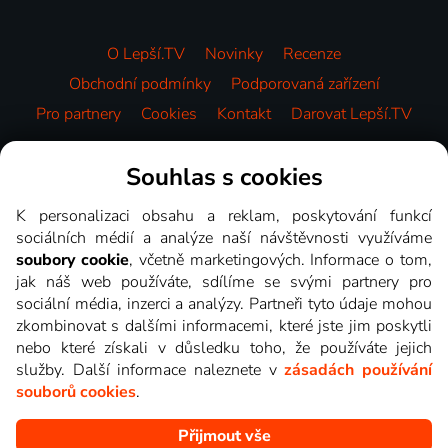
O Lepší.TV
Novinky
Recenze
Obchodní podmínky
Podporovaná zařízení
Pro partnery
Cookies
Kontakt
Darovat Lepší.TV
Videotéka
Souhlas s cookies
K personalizaci obsahu a reklam, poskytování funkcí
sociálních médií a analýze naší návštěvnosti využíváme
soubory cookie
, včetně marketingových. Informace o tom,
jak náš web používáte, sdílíme se svými partnery pro
sociální média, inzerci a analýzy. Partneři tyto údaje mohou
zkombinovat s dalšími informacemi, které jste jim poskytli
nebo které získali v důsledku toho, že používáte jejich
služby. Další informace naleznete v
zásadách používání
souborů cookies
.
Přijmout vše
Copyright © goNET s.r.o. Na tomto webu jsou zobrazovány