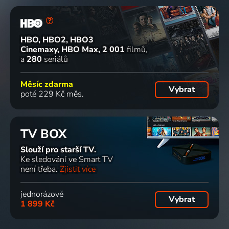
HBO, HBO2, HBO3
Cinemaxy, HBO Max
2 001
filmů
a
280
seriálů
Měsíc zdarma
Vybrat
poté 229 Kč měs.
TV BOX
Slouží pro starší TV.
Ke sledování ve Smart TV
není třeba.
Zjistit více
jednorázově
Vybrat
1 899 Kč