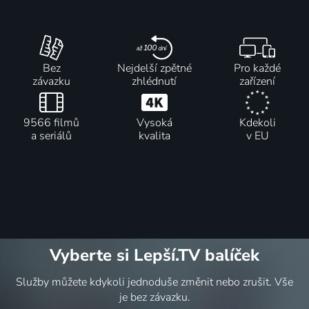
Bez
Nejdelší zpětné
Pro každé
závazku
zhlédnutí
zařízení
9566 filmů
Vysoká
Kdekoli
a seriálů
kvalita
v EU
Vyberte si Lepší.TV balíček
Služby můžete kdykoli jednoduše změnit nebo zrušit. Vše
je bez závazku.