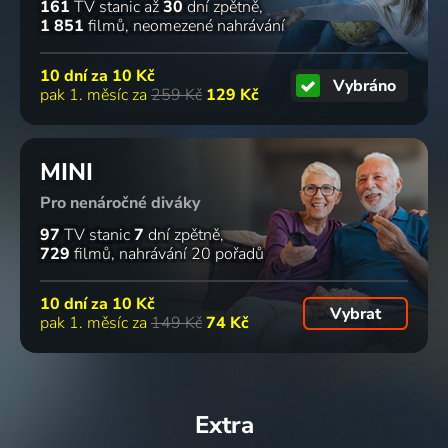
161
TV stanic
až
30
dní zpětně
1 851
filmů
neomezené nahrávání
10 dní za
10 Kč
Vybráno
pak 1. měsíc za
259 Kč
129 Kč
MINI
Pro nenáročné diváky
97
TV stanic
7
dní zpětně
729
filmů
nahrávání 20 pořadů
10 dní za
10 Kč
Vybrat
pak 1. měsíc za
149 Kč
74 Kč
Extra