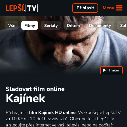
Menu
Přihlásit
Vše
Filmy
Seriály
Dětem
Dokumenty
Zá
Trailer
Sledovat film online
Kajínek
Přehrajte si
film Kajínek HD online
. Vyzkoušejte Lepší.TV
za 10 Kč na 10 dní bez závazků. Objednejte si Lepší.TV
a sledujte přes internet ve vaší televizi nebo na počítači