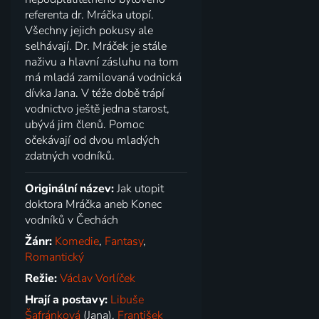
referenta dr. Mráčka utopí.
Všechny jejich pokusy ale
selhávají. Dr. Mráček je stále
naživu a hlavní zásluhu na tom
má mladá zamilovaná vodnická
dívka Jana. V téže době trápí
vodnictvo ještě jedna starost,
ubývá jim členů. Pomoc
očekávají od dvou mladých
zdatných vodníků.
Originální název:
Jak utopit
doktora Mráčka aneb Konec
vodníků v Čechách
Žánr:
Komedie
,
Fantasy
,
Romantický
Režie:
Václav Vorlíček
Hrají a postavy:
Libuše
Šafránková
(Jana),
František