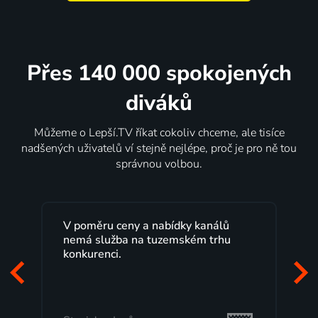
Přes 140 000 spokojených
diváků
Můžeme o Lepší.TV říkat cokoliv chceme, ale tisíce
nadšených uživatelů ví stejně nejlépe, proč je pro ně tou
správnou volbou.
Lepší.TV sleduji už několik let s
maximální spokojeností. Velký výběr
programů a nemuset běžet k TV na
začátek programu, to je přesně to, co
mi vyhovuje.