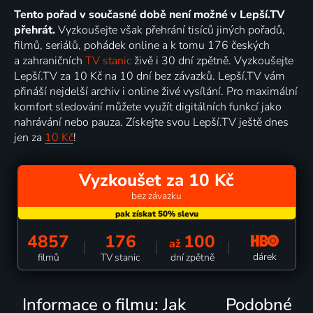
Tento pořad v současné době není možné v Lepší.TV
přehrát.
Vyzkoušejte však přehrání tisíců jiných pořadů,
filmů, seriálů, pohádek online a k tomu 176 českých
a zahraničních
TV stanic
živě i 30 dní zpětně. Vyzkoušejte
Lepší.TV za 10 Kč na 10 dní bez závazků. Lepší.TV vám
přináší nejdelší archiv i online živé vysílání. Pro maximální
komfort sledování můžete využít digitálních funkcí jako
nahrávání nebo pauza. Získejte svou Lepší.TV ještě dnes
jen za
10 Kč
!
Vyzkoušet za 10 Kč
bez závazku
4857
176
100
až
dárek
filmů
TV stanic
dní zpětně
Informace o filmu: Jak
Podobné