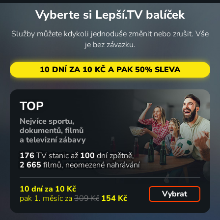
Vyberte si Lepší.TV balíček
Služby můžete kdykoli jednoduše změnit nebo zrušit. Vše
je bez závazku.
10 DNÍ ZA 10 KČ A PAK 50% SLEVA
TOP
Nejvíce sportu,
dokumentů, filmů
a televizní zábavy
176
TV stanic
až
100
dní zpětně
2 665
filmů
neomezené nahrávání
10 dní za
10 Kč
Vybrat
pak 1. měsíc za
309 Kč
154 Kč