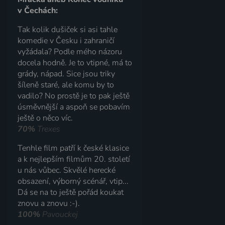
v Čechách:
Tak kolik dušiček si asi tahle
komedie v Česku i zahraničí
vyžádala? Podle mého názoru
docela hodně. Je to vtipné, má to
grády, nápad. Sice jsou triky
šíleně staré, ale komu by to
vadilo? No prostě je to pak ještě
úsměvnější a aspoň se pobavím
ještě o něco víc.
70%
Trexes
Tenhle film patří k české klasice
a k nejlepším filmům 20. století
u nás vůbec. Skvělé herecké
obsazení, výborný scénář, vtip...
Dá se na to ještě pořád koukat
znovu a znovu :-).
100%
Pavouckej