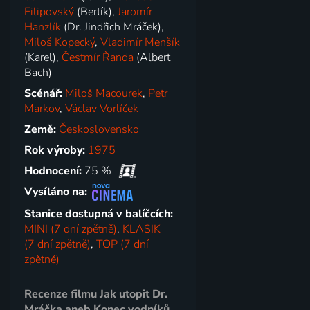
Filipovský
(Bertík),
Jaromír
Hanzlík
(Dr. Jindřich Mráček),
Miloš Kopecký
,
Vladimír Menšík
(Karel),
Čestmír Řanda
(Albert
Bach)
Scénář:
Miloš Macourek
,
Petr
Markov
,
Václav Vorlíček
Země:
Československo
Rok výroby:
1975
Hodnocení:
75 %
Vysíláno na:
Stanice dostupná v balíčcích:
MINI (7 dní zpětně)
,
KLASIK
(7 dní zpětně)
,
TOP (7 dní
zpětně)
Recenze filmu Jak utopit Dr.
Mráčka aneb Konec vodníků