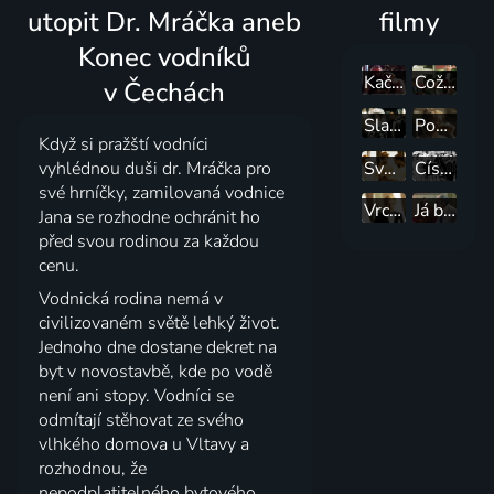
utopit Dr. Mráčka aneb
filmy
Konec vodníků
Kačenka a zase ta strašidla
Což takhle dát si špenát
v Čechách
Slaměný klobouk
Postřižiny
Když si pražští vodníci
Světáci
Císařův pekař - Pekařův císař
vyhlédnou duši dr. Mráčka pro
své hrníčky, zamilovaná vodnice
Vrchní, prchni
Já bych se tak ráda vdávala
Jana se rozhodne ochránit ho
před svou rodinou za každou
cenu.
Vodnická rodina nemá v
civilizovaném světě lehký život.
Jednoho dne dostane dekret na
byt v novostavbě, kde po vodě
není ani stopy. Vodníci se
odmítají stěhovat ze svého
vlhkého domova u Vltavy a
rozhodnou, že
nepodplatitelného bytového