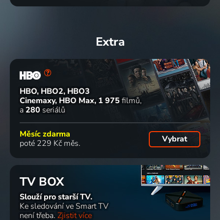
Extra
HBO, HBO2, HBO3
Cinemaxy, HBO Max
1 975
filmů
a
280
seriálů
Měsíc zdarma
Vybrat
poté 229 Kč měs.
TV BOX
Slouží pro starší TV.
Ke sledování ve Smart TV
není třeba.
Zjistit více