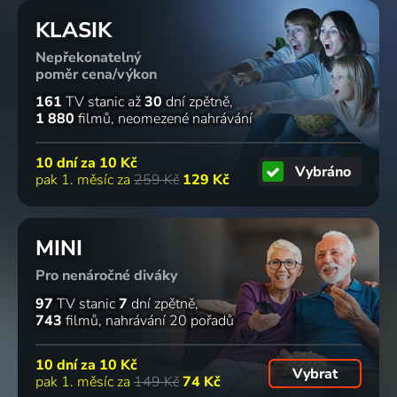
KLASIK
Nepřekonatelný
poměr cena/výkon
161
TV stanic
až
30
dní zpětně
1 880
filmů
neomezené nahrávání
10 dní za
10 Kč
Vybráno
pak 1. měsíc za
259 Kč
129 Kč
MINI
Pro nenáročné diváky
97
TV stanic
7
dní zpětně
743
filmů
nahrávání 20 pořadů
10 dní za
10 Kč
Vybrat
pak 1. měsíc za
149 Kč
74 Kč