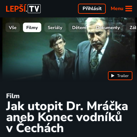
Menu
Přihlásit
Vše
Filmy
Seriály
Dětem
Dokumenty
Zá
Trailer
Film
Jak utopit Dr. Mráčka
aneb Konec vodníků
v Čechách