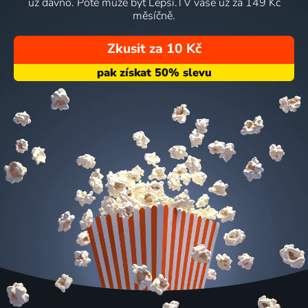
už dávno. Poté může být Lepší.TV vaše už za 149 Kč
měsíčně.
Zkusit za 10 Kč