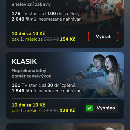
a televizní zábavy
176
TV stanic
až
100
dní zpětně
2 648
filmů
neomezené nahrávání
10 dní za
10 Kč
Vybrat
pak 1. měsíc za
309 Kč
154 Kč
KLASIK
Nepřekonatelný
poměr cena/výkon
161
TV stanic
až
30
dní zpětně
1 846
filmů
neomezené nahrávání
10 dní za
10 Kč
Vybráno
pak 1. měsíc za
259 Kč
129 Kč