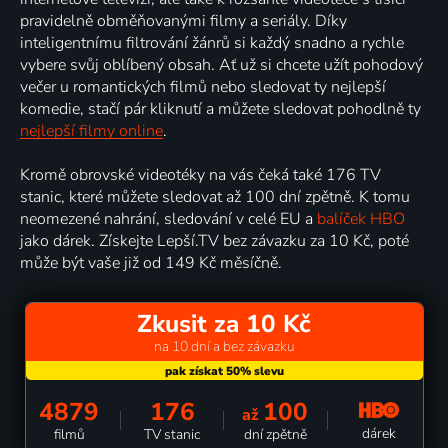
pravidelně obměňovanými filmy a seriály. Díky
inteligentnímu filtrování žánrů si každý snadno a rychle
vybere svůj oblíbený obsah. Ať už si chcete užít pohodový
večer u romantických filmů nebo sledovat ty nejlepší
komedie, stačí pár kliknutí a můžete sledovat pohodlně ty
nejlepší filmy online
.
Kromě obrovské videotéky na vás čeká také 176 TV
stanic, které můžete sledovat až 100 dní zpětně. K tomu
neomezené nahrání, sledování v celé EU a
balíček HBO
jako dárek. Získejte Lepší.TV bez závazku za 10 Kč, poté
může být vaše již od 149 Kč měsíčně.
Zkusit za 10 Kč
na 10 dní a bez závazku
4879
176
100
až
dárek
filmů
TV stanic
dní zpětně