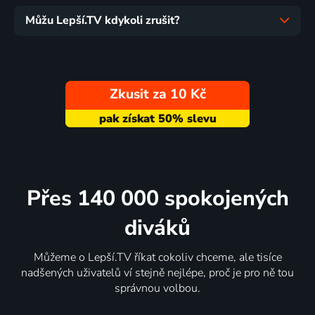
Můžu Lepší.TV kdykoli zrušit?
Zkusit za 10 Kč
Přes 140 000 spokojených
diváků
Můžeme o Lepší.TV říkat cokoliv chceme, ale tisíce
nadšených uživatelů ví stejně nejlépe, proč je pro ně tou
správnou volbou.