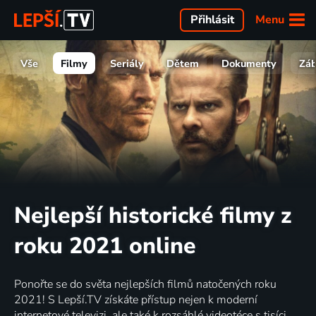
Menu
Přihlásit
Vše
Filmy
Seriály
Dětem
Dokumenty
Zá
Nejlepší historické filmy z
roku 2021 online
Ponořte se do světa nejlepších filmů natočených roku
2021! S Lepší.TV získáte přístup nejen k moderní
internetové televizi, ale také k rozsáhlé videotéce s tisíci