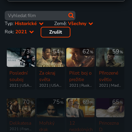
Typ:
Historické
Země:
Všechny
Rok:
2021
Zrušit
73
54
62
59
%
%
%
%
Poslední
Za okraj
Pilot: boj o
Přirozené
souboj
světa
prežitie
světlo
2021 | USA | Drama, Historický
2021 | USA | Historický, Akční, Dobrodružný, Drama
2021 | Rusko | Válečný, Drama, Historický, Životopisný
2021 | Maďarsko, Francie, Lotyšsko, Německo | Drama, Historický, Válečný
70
75
69
65
%
%
%
%
Delikatesa
Mořský
12
Princezna
2021 | Francie, Belgie | Komedie, Drama, Historický
drak
nezdolných
D.