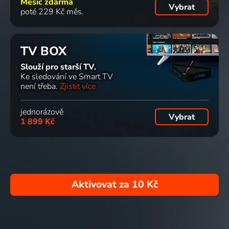
Měsíc zdarma
Vybrat
poté 229 Kč měs.
TV BOX
Slouží pro starší TV.
Ke sledování ve Smart TV
není třeba.
Zjistit více
jednorázově
Vybrat
1 899 Kč
Aktivovat za
10 Kč