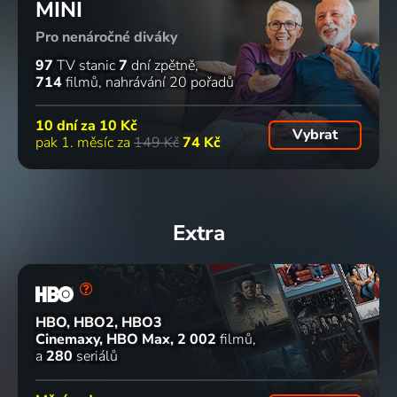
MINI
Pro nenáročné diváky
97
TV stanic
7
dní zpětně
714
filmů
nahrávání 20 pořadů
10 dní za
10 Kč
Vybrat
pak 1. měsíc za
149 Kč
74 Kč
Extra
HBO, HBO2, HBO3
Cinemaxy, HBO Max
2 002
filmů
a
280
seriálů