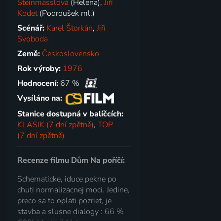
Steinmasslová
(Helena),
Jiří
Kodet
(Podroušek ml.)
Scénář:
Karel Štorkán
,
Jiří
Svoboda
Země:
Československo
Rok výroby:
1976
Hodnocení:
67 %
Vysíláno na:
Stanice dostupná v balíčcích:
KLASIK (7 dní zpětně)
,
TOP
(7 dní zpětně)
Recenze filmu Dům Na poříčí:
Schematicke, iduce pekne po
chuti normalizacnej moci. Jedine,
preco sa to oplati pozriet, je
stavba a slusne dialogy : 66 %