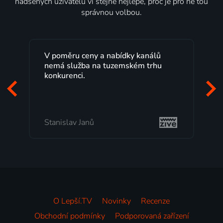
nadšených uživatelů ví stejně nejlépe, proč je pro ně tou
správnou volbou.
Lepší.TV sleduji už několik let s
maximální spokojeností. Velký výběr
programů a nemuset běžet k TV na
začátek programu, to je přesně to, co
mi vyhovuje.
Milada Tomešová
O Lepší.TV
Novinky
Recenze
Obchodní podmínky
Podporovaná zařízení