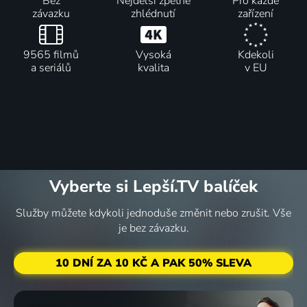
Bez
Nejdelší zpětné
Pro každé
závazku
zhlédnutí
zařízení
9565 filmů
Vysoká
Kdekoli
a seriálů
kvalita
v EU
Vyberte si Lepší.TV balíček
Služby můžete kdykoli jednoduše změnit nebo zrušit. Vše
je bez závazku.
10 DNÍ ZA 10 KČ A PAK 50% SLEVA