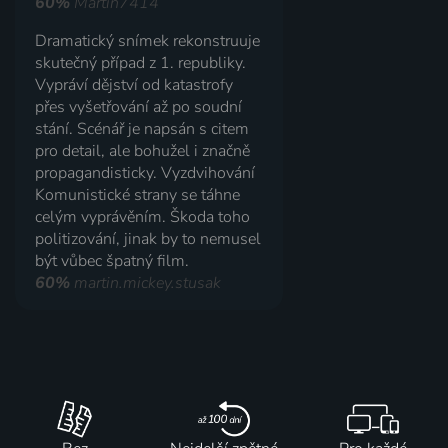
60%
Martin7414
Dramatický snímek rekonstruuje
skutečný případ z 1. republiky.
Vypráví dějství od katastrofy
přes vyšetřování až po soudní
stání. Scénář je napsán s citem
pro detail, ale bohužel i značně
propagandisticky. Vyzdvihování
Komunistické strany se táhne
celým vyprávěním. Škoda toho
politizování, jinak by to nemusel
být vůbec špatný film.
60%
martin.mickey.stusak