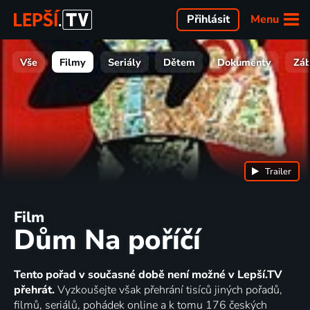
Menu
Přihlásit
Vše
Filmy
Seriály
Dětem
Dokumenty
Zá
Trailer
Film
Dům Na poříčí
Tento pořad v současné době není možné v Lepší.TV
přehrát.
Vyzkoušejte však přehrání tisíců jiných pořadů,
filmů, seriálů, pohádek online a k tomu 176 českých