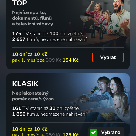
TOP
Nejvíce sportu,
dokumentů, filmů
a televizní zábavy
176
TV stanic
až
100
dní zpětně
2 657
filmů
neomezené nahrávání
10 dní za
10 Kč
Vybrat
pak 1. měsíc za
309 Kč
154 Kč
KLASIK
Nepřekonatelný
poměr cena/výkon
161
TV stanic
až
30
dní zpětně
1 856
filmů
neomezené nahrávání
10 dní za
10 Kč
Vybráno
pak 1. měsíc za
259 Kč
129 Kč