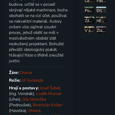
Cena medu
Pasáček z doliny
budova, určitě se v pozadí
skrývají nějaké machinace, touha
Postav dom, zasaď strom
Dita Saxová
obohatit se na cizí účet, používal
Zámek Nekonečno
Hřbitov pro cizince
se nekvalitní materiál. Autory
ovšem více zajímal soudní
V zámku a podzámčí
Zlatí úhoři
proces, jehož obětí se měl v
meziválečném období stát
nezkušený projektant. Bohužel
převážil ideologický plakát,
hlásající fráze o třídně zneužité
justici.
Žánr:
Drama
Režie:
Jiří Svoboda
Hrají a postavy:
Josef Šebek
(Ing. Vondrák),
Luděk Munzar
(Uher),
Ota Sklenčka
(Podroušek),
Bronislav Križan
(Havelka),
Milena