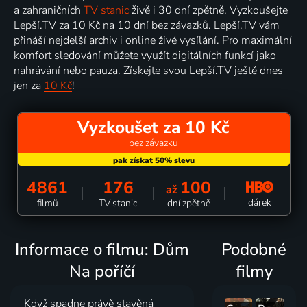
a zahraničních
TV stanic
živě i 30 dní zpětně. Vyzkoušejte
Lepší.TV za 10 Kč na 10 dní bez závazků. Lepší.TV vám
přináší nejdelší archiv i online živé vysílání. Pro maximální
komfort sledování můžete využít digitálních funkcí jako
nahrávání nebo pauza. Získejte svou Lepší.TV ještě dnes
jen za
10 Kč
!
Vyzkoušet za 10 Kč
bez závazku
4861
176
100
až
dárek
filmů
TV stanic
dní zpětně
Informace o filmu: Dům
Podobné
Na poříčí
filmy
Když spadne právě stavěná