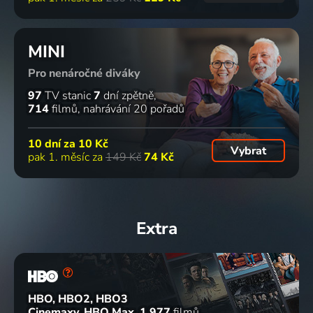
MINI
Pro nenáročné diváky
97
TV stanic
7
dní zpětně
714
filmů
nahrávání 20 pořadů
10 dní za
10 Kč
Vybrat
pak 1. měsíc za
149 Kč
74 Kč
Extra
HBO, HBO2, HBO3
Cinemaxy, HBO Max
1 977
filmů