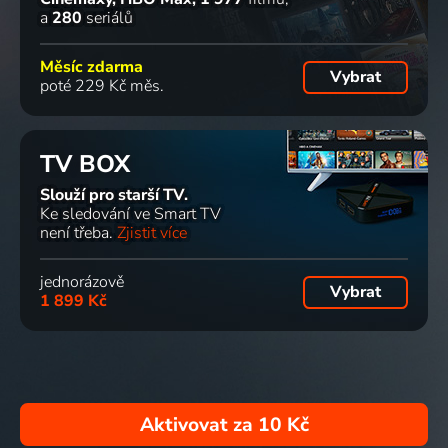
a
280
seriálů
Měsíc zdarma
Vybrat
poté 229 Kč měs.
TV BOX
Slouží pro starší TV.
Ke sledování ve Smart TV
není třeba.
Zjistit více
jednorázově
Vybrat
1 899 Kč
Aktivovat za
10 Kč