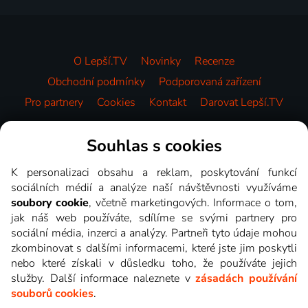
O Lepší.TV
Novinky
Recenze
Obchodní podmínky
Podporovaná zařízení
Pro partnery
Cookies
Kontakt
Darovat Lepší.TV
Videotéka
Souhlas s cookies
K personalizaci obsahu a reklam, poskytování funkcí
sociálních médií a analýze naší návštěvnosti využíváme
soubory cookie
, včetně marketingových. Informace o tom,
jak náš web používáte, sdílíme se svými partnery pro
sociální média, inzerci a analýzy. Partneři tyto údaje mohou
zkombinovat s dalšími informacemi, které jste jim poskytli
nebo které získali v důsledku toho, že používáte jejich
služby. Další informace naleznete v
zásadách používání
souborů cookies
.