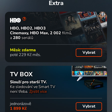
Extra
HBO, HBO2, HBO3
Cinemaxy, HBO Max
2 002
filmů
a
280
seriálů
Měsíc zdarma
Vybrat
poté 229 Kč měs.
TV BOX
Slouží pro starší TV.
Ke sledování ve Smart TV
není třeba.
Zjistit více
jednorázově
Vybrat
1 899 Kč