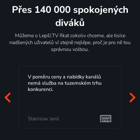
Přes 140 000 spokojených
diváků
Můžeme o Lepší.TV říkat cokoliv chceme, ale tisíce
nadšených uživatelů ví stejně nejlépe, proč je pro ně tou
správnou volbou.
V poměru ceny a nabídky kanálů
Le
nemá služba na tuzemském trhu
ma
konkurenci.
pr
za
mi
Stanislav Janů
M