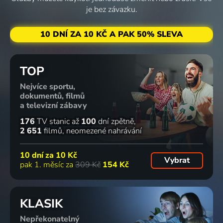
je bez závazku.
10 DNÍ ZA 10 KČ A PAK 50% SLEVA
TOP
Nejvíce sportu,
dokumentů, filmů
a televizní zábavy
176
TV stanic
až
100
dní zpětně
2 651
filmů
neomezené nahrávání
10 dní za
10 Kč
Vybrat
pak 1. měsíc za
309 Kč
154 Kč
KLASIK
Nepřekonatelný