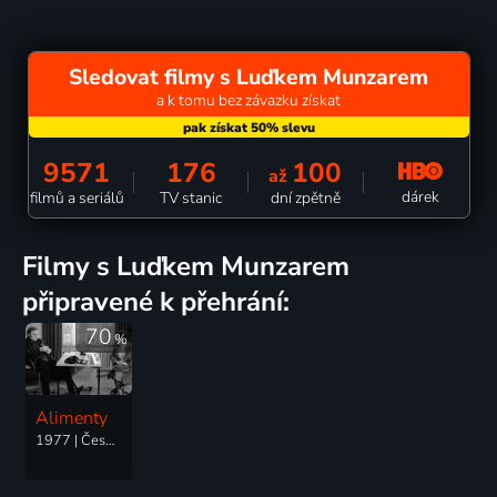
Sledovat filmy s Luďkem Munzarem
a k tomu bez závazku získat
9571
176
100
až
dárek
filmů a seriálů
TV stanic
dní zpětně
filmy s Luďkem Munzarem
připravené k přehrání:
70
%
Alimenty
1977 | Československo | Komedie