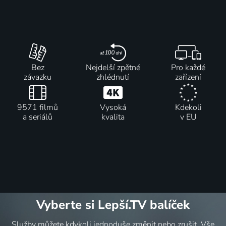
Bez
Nejdelší zpětné
Pro každé
závazku
zhlédnutí
zařízení
9571 filmů
Vysoká
Kdekoli
a seriálů
kvalita
v EU
Vyberte si Lepší.TV balíček
Služby můžete kdykoli jednoduše změnit nebo zrušit. Vše