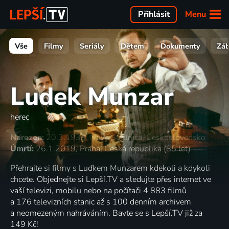
Menu
Přihlásit
Vše
Filmy
Seriály
Dětem
Dokumenty
Zá
Ludek Munzar
herec
Narozen:
20.3.1933, Nova Strelnica, Československo
Úmrtí:
26.1.2019, Praha, Česká republika (85 let)
Přehrajte si filmy s Luďkem Munzarem kdekoli a kdykoli
chcete. Objednejte si Lepší.TV a sledujte přes internet ve
vaší televizi, mobilu nebo na počítači 4 883 filmů
a 176 televizních stanic až s 100 denním archivem
a neomezeným nahráváním. Bavte se s Lepší.TV již za
149 Kč!