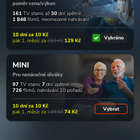
poměr cena/výkon
161
TV stanic
až
30
dní zpětně
1 848
filmů
neomezené nahrávání
10 dní za
10 Kč
Vybráno
pak 1. měsíc za
259 Kč
129 Kč
MINI
Pro nenáročné diváky
97
TV stanic
7
dní zpětně
726
filmů
nahrávání 20 pořadů
10 dní za
10 Kč
Vybrat
pak 1. měsíc za
149 Kč
74 Kč