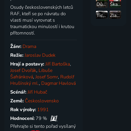
Dům na konci města
Škaredá dědina
Osudy československých letců
RAF, kteří se po návratu do
Tichá bolest
Zlatí úhoři
vlasti musí vyrovnat s
traumatickou minulostí i krutou
přítomností.
Žánr:
Drama
Režie:
Jaroslav Dudek
Hrají a postavy:
Jiří Bartoška
,
Josef Dvořák
,
Libuše
Šafránková
,
Josef Somr
,
Rudolf
Hrušínský ml.
,
Dagmar Havlová
Scénář:
Jiří Hubač
Země:
Československo
Rok výroby:
1991
Hodnocení:
79 %
Přehrajte si tento pořad vysílaný