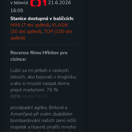
v televizi
21.6.2026
16:05
Stanice dostupná v balíčcích:
MINI (7 dní zpětně)
,
KLASIK
(30 dní zpětně)
,
TOP (100 dní
zpětně)
Recenze filmu Hřbitov pro
cizince:
Lubil sa mi pribeh o ceskych
letcoch, ako bojovali v Anglicku,
a ako si museli naspat doma
prejst martyriom. 76 %
80%
Martin7414
prozápadní agitka. Britové a
Američané při svém zbabělém
bombardování našich zemí ničili
majetek a hlavně zmařili mnoho