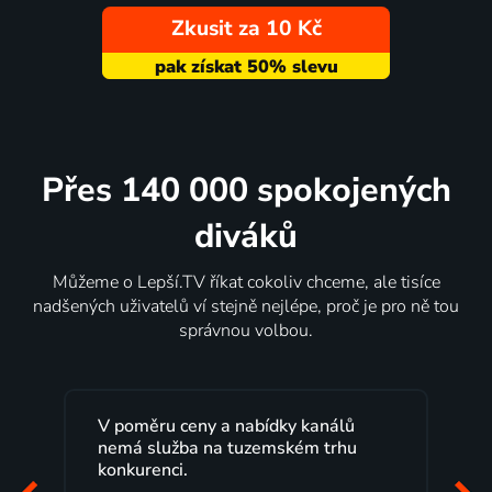
Zkusit za 10 Kč
Přes 140 000 spokojených
diváků
Můžeme o Lepší.TV říkat cokoliv chceme, ale tisíce
nadšených uživatelů ví stejně nejlépe, proč je pro ně tou
správnou volbou.
Lepší.TV sleduji už několik let s
maximální spokojeností. Velký výběr
programů a nemuset běžet k TV na