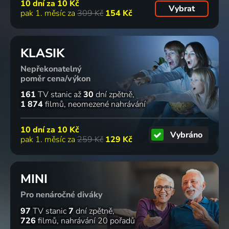
10 dní za
10 Kč
Vybrat
pak 1. měsíc za
309 Kč
154 Kč
KLASIK
Nepřekonatelný
poměr cena/výkon
161
TV stanic
až
30
dní zpětně
1 874
filmů
neomezené nahrávání
10 dní za
10 Kč
Vybráno
pak 1. měsíc za
259 Kč
129 Kč
MINI
Pro nenáročné diváky
97
TV stanic
7
dní zpětně
726
filmů
nahrávání 20 pořadů