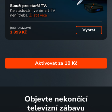
Slouží pro starší TV.
Ke sledování ve Smart TV
není třeba.
Zjistit více
jednorázově
Vybrat
1 899 Kč
Aktivovat za
10 Kč
Objevte nekončící
televizní zábavu