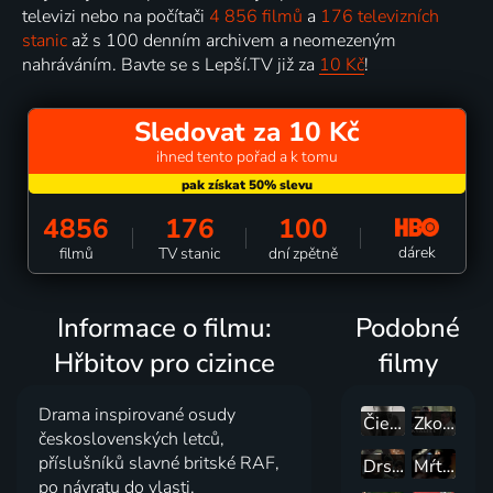
televizi nebo na počítači
4 856 filmů
a
176 televizních
stanic
až s 100 denním archivem a neomezeným
nahráváním. Bavte se s Lepší.TV již za
10 Kč
!
Sledovat za 10 Kč
ihned tento pořad a k tomu
4856
176
100
dárek
filmů
TV stanic
dní zpětně
Informace o filmu:
Podobné
Hřbitov pro cizince
filmy
Drama inspirované osudy
Čierny slnovrat
Zkouška kvality
československých letců,
příslušníků slavné britské RAF,
Drsná Planina
Mŕtvi učia živých
po návratu do vlasti.