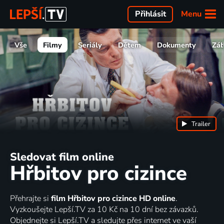
Menu
Přihlásit
Vše
Filmy
Seriály
Dětem
Dokumenty
Zá
Trailer
Sledovat film online
Hřbitov pro cizince
Přehrajte si
film Hřbitov pro cizince HD online
.
Vyzkoušejte Lepší.TV za 10 Kč na 10 dní bez závazků.
Objednejte si Lepší.TV a sledujte přes internet ve vaší