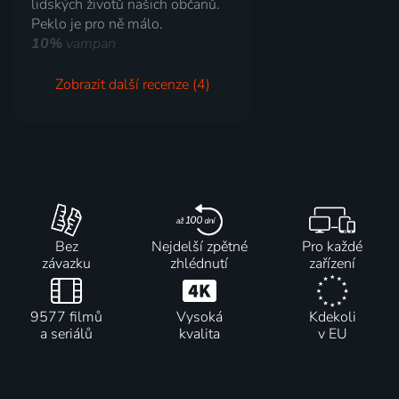
lidských životů našich občanů.
Peklo je pro ně málo.
10%
vampan
Zobrazit další recenze (4)
Bez
Nejdelší zpětné
Pro každé
závazku
zhlédnutí
zařízení
9577 filmů
Vysoká
Kdekoli
a seriálů
kvalita
v EU