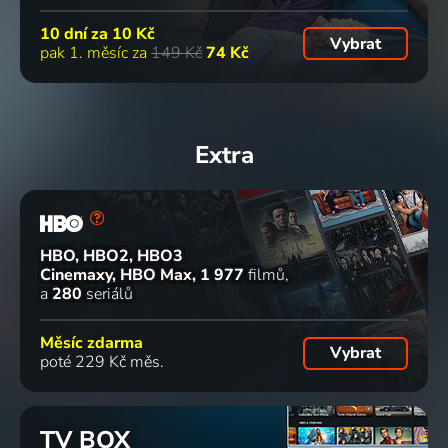
10 dní za
10 Kč
Vybrat
pak 1. měsíc za
149 Kč
74 Kč
Extra
HBO, HBO2, HBO3
Cinemaxy, HBO Max
1 977
filmů
a
280
seriálů
Měsíc zdarma
Vybrat
poté 229 Kč měs.
TV BOX