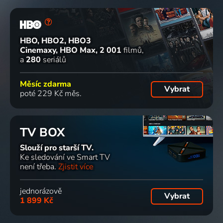
HBO, HBO2, HBO3
Cinemaxy, HBO Max
2 001
filmů
a
280
seriálů
Měsíc zdarma
Vybrat
poté 229 Kč měs.
TV BOX
Slouží pro starší TV.
Ke sledování ve Smart TV
není třeba.
Zjistit více
jednorázově
Vybrat
1 899 Kč