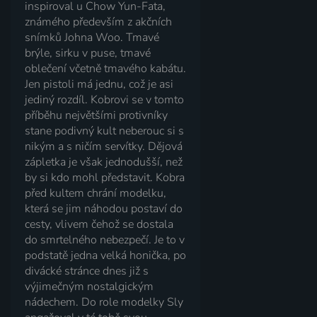
inspiroval u Chow Yun-Fata,
známého především z akčních
snímků Johna Woo. Tmavé
brýle, sirku v puse, tmavé
oblečení včetně tmavého kabátu.
Jen pistoli má jednu, což je asi
jediný rozdíl. Kobrovi se v tomto
příběhu největšími protivníky
stane podivný kult neberouc si s
nikým a s ničím servítky. Dějová
zápletka je však jednodušší, než
by si kdo mohl představit. Kobra
před kultem chrání modelku,
která se jim náhodou postaví do
cesty, vlivem čehož se dostala
do smrtelného nebezpečí. Je to v
podstatě jedna velká honička, po
divácké stránce dnes již s
výjimečným nostalgickým
nádechem. Do role modelky Sly