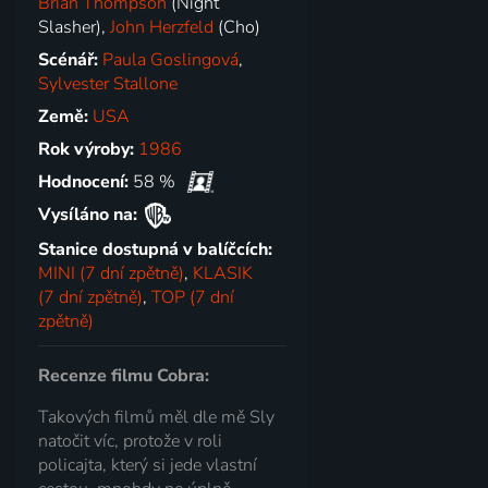
Brian Thompson
(Night
Slasher),
John Herzfeld
(Cho)
Scénář:
Paula Goslingová
,
Sylvester Stallone
Země:
USA
Rok výroby:
1986
Hodnocení:
58 %
Vysíláno na:
Stanice dostupná v balíčcích:
MINI (7 dní zpětně)
,
KLASIK
(7 dní zpětně)
,
TOP (7 dní
zpětně)
Recenze filmu Cobra:
Takových filmů měl dle mě Sly
natočit víc, protože v roli
policajta, který si jede vlastní