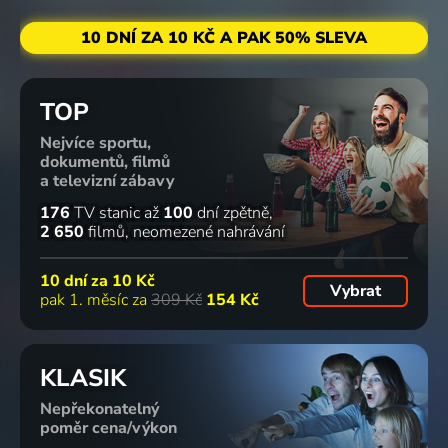
10 DNÍ ZA 10 KČ A PAK 50% SLEVA
TOP
Nejvíce sportu,
dokumentů, filmů
a televizní zábavy
176
TV stanic
až
100
dní zpětně
2 650
filmů
neomezené nahrávání
10 dní za
10 Kč
Vybrat
pak 1. měsíc za
309 Kč
154 Kč
KLASIK
Nepřekonatelný
poměr cena/výkon