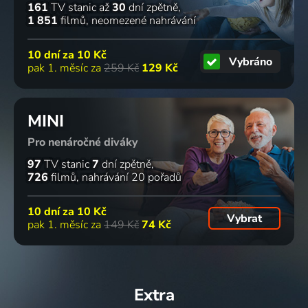
161
TV stanic
až
30
dní zpětně
1 851
filmů
neomezené nahrávání
10 dní za
10 Kč
Vybráno
pak 1. měsíc za
259 Kč
129 Kč
MINI
Pro nenáročné diváky
97
TV stanic
7
dní zpětně
726
filmů
nahrávání 20 pořadů
10 dní za
10 Kč
Vybrat
pak 1. měsíc za
149 Kč
74 Kč
Extra