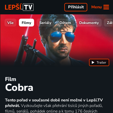
Menu
Přihlásit
Vše
Filmy
Seriály
Dětem
Dokumenty
Zá
Trailer
Film
Cobra
Tento pořad v současné době není možné v Lepší.TV
přehrát.
Vyzkoušejte však přehrání tisíců jiných pořadů,
filmů, seriálů, pohádek online a k tomu 176 českých