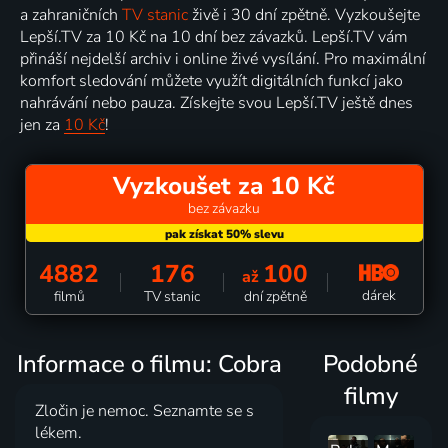
a zahraničních
TV stanic
živě i 30 dní zpětně. Vyzkoušejte
Lepší.TV za 10 Kč na 10 dní bez závazků. Lepší.TV vám
přináší nejdelší archiv i online živé vysílání. Pro maximální
komfort sledování můžete využít digitálních funkcí jako
nahrávání nebo pauza. Získejte svou Lepší.TV ještě dnes
jen za
10 Kč
!
Vyzkoušet za 10 Kč
bez závazku
4882
176
100
až
dárek
filmů
TV stanic
dní zpětně
Informace o filmu: Cobra
Podobné
filmy
Zločin je nemoc. Seznamte se s
lékem.