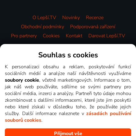
O Lepší.TV
Novinky
Recenze
Obchodní podmínky
Podporovaná zařízení
Pro partnery
Cookies
Kontakt
Darovat Lepší.TV
Videotéka
Souhlas s cookies
K personalizaci obsahu a reklam, poskytování funkcí
sociálních médií a analýze naší návštěvnosti využíváme
soubory cookie
, včetně marketingových. Informace o tom,
jak náš web používáte, sdílíme se svými partnery pro
sociální média, inzerci a analýzy. Partneři tyto údaje mohou
zkombinovat s dalšími informacemi, které jste jim poskytli
nebo které získali v důsledku toho, že používáte jejich
služby. Další informace naleznete v
zásadách používání
souborů cookies
.
Přijmout vše
Copyright © goNET s.r.o. Na tomto webu jsou zobrazovány