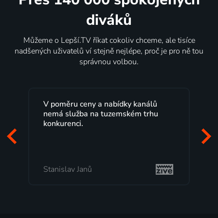
diváků
Můžeme o Lepší.TV říkat cokoliv chceme, ale tisíce
nadšených uživatelů ví stejně nejlépe, proč je pro ně tou
správnou volbou.
Lepší.TV sleduji už několik let s
maximální spokojeností. Velký výběr
programů a nemuset běžet k TV na
začátek programu, to je přesně to, co
mi vyhovuje.
Milada Tomešová