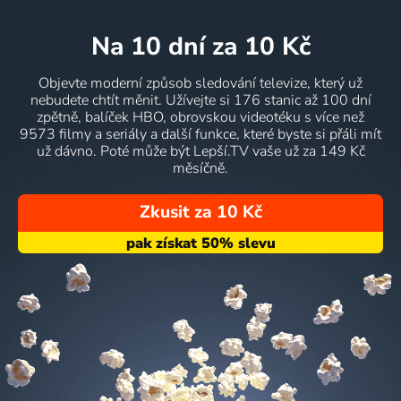
na 10 dní
za 10 Kč
Objevte moderní způsob sledování televize, který už
nebudete chtít měnit. Užívejte si 176 stanic až 100 dní
zpětně, balíček HBO, obrovskou videotéku s více než
9573 filmy a seriály a další funkce, které byste si přáli mít
už dávno. Poté může být Lepší.TV vaše už za 149 Kč
měsíčně.
Zkusit za 10 Kč