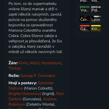
Policajt v Beverly Hills III
Modrý blesk
Po tom, co do supermarketu
vnikne šílený maniak a drží v
Vražedné alibi
Policajt v Beverly Hills II
zajetí několik rukojmích, zavolá
Červený drak
Leon
policie na pomoc zkušeného
bojovníka za spravedlnost
Gauneři
Kill Bill
Mariona Cobrettiho zvaného
Cobra. Cobra šílence zabije a
veřejnost je přesvědčená, že šlo
o zabijáka, který zavraždil v
městě už několik nevinných lidí.
Žánr:
Krimi
,
Akční
,
Mysteriózní
,
Thriller
Režie:
George P. Cosmatos
Hrají a postavy:
Sylvester
Stallone
(Marion Cobretti),
Brigitte Nielsenová
(Ingrid),
Reni
Santoni
(Gonzales),
Andrew
Robinson
(Detektiv Monte),