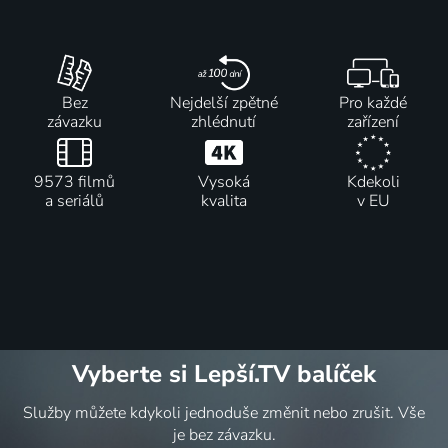
Bez
Nejdelší zpětné
Pro každé
závazku
zhlédnutí
zařízení
9573 filmů
Vysoká
Kdekoli
a seriálů
kvalita
v EU
Vyberte si Lepší.TV balíček
Služby můžete kdykoli jednoduše změnit nebo zrušit. Vše
je bez závazku.