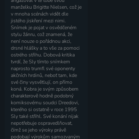
angažoval v té tobě svou
manželku Brigitte Nielsen, což je
v mnoha scénách vidět dle
jistého jiskření mezi nimi.
Snímek je pojat v osvědčeném
stylu žánru, což znamená, že
není nouze o pořádnou akci,
drsné hlášky a to vše za pomoci
ostrého střihu. Dobová kritika
tvrdí, že Sly tímto snímkem
naprosto trumfl své oponenty
akčních hrdinů, neboť tam, kde
své činy vysvětlují, on přímo
koná. Kobra je svým způsobem
charakterově hodně podobný
komiksovému soudci Dreedovi,
kterého si ostatně v roce 1995
Sly také střihl. Své konání nijak
nepotřebuje ospravedlňovat,
čímž se jeho výroky právě
podobají výrokům samozvaným