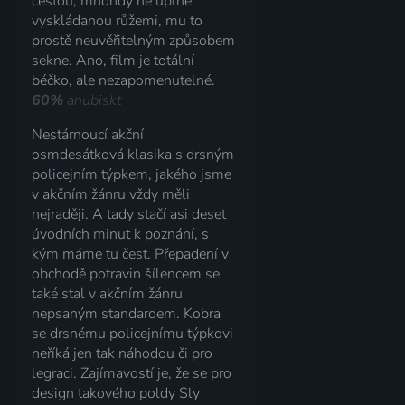
cestou, mnohdy ne úplně
vyskládanou růžemi, mu to
prostě neuvěřitelným způsobem
sekne. Ano, film je totální
béčko, ale nezapomenutelné.
60%
anubiskt
Nestárnoucí akční
osmdesátková klasika s drsným
policejním týpkem, jakého jsme
v akčním žánru vždy měli
nejraději. A tady stačí asi deset
úvodních minut k poznání, s
kým máme tu čest. Přepadení v
obchodě potravin šílencem se
také stal v akčním žánru
nepsaným standardem. Kobra
se drsnému policejnímu týpkovi
neříká jen tak náhodou či pro
legraci. Zajímavostí je, že se pro
design takového poldy Sly