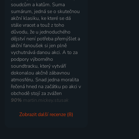
soudcům a katům. Suma
sumárum, jedná se o skutečnou
akční klasiku, ke které se dá
stále vracet a touž z toho
důvodu, že u jednoduchého
dějství není potřeba přemýšlet a
akční fanoušek si jen plně
vychutnává danou akci. A to za
podpory výborného
soundtracku, který vytváří
dokonalou akčně zábavnou
atmosféru. Snad jedna moralita
řečená hned na začátku po akci v
obchodě stojí za zvážen
90%
martin.mickey.stusak
Zobrazit další recenze (8)