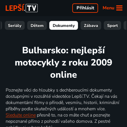
Menu
Přihlásit
Seriály
Dětem
Dokumenty
Zábava
Sport
Bulharsko: nejlepší
motocykly z roku 2009
online
Poznejte věci do hloubky s dechberoucími dokumenty
dostupnými v rozsáhlé videotéce Lepší.TV. Čekají na vás
dokumentární filmy o přírodě, vesmíru, historii, kriminální
příběhy podle skutečných událostí a mnohem více.
Sledujte online
přesně to, na co máte chuť a poznejte
nepoznané přímo z pohodlí vašeho domova. Z pestré