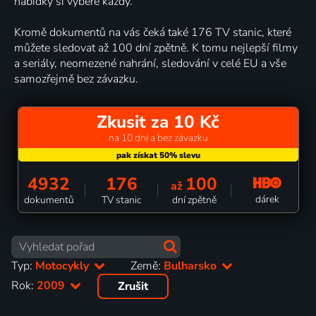
nabídky si vybere každý.
Kromě dokumentů na vás čeká také 176 TV stanic, které
můžete sledovat až 100 dní zpětně. K tomu nejlepší filmy
a seriály, neomezené nahrání, sledování v celé EU a vše
samozřejmě bez závazku.
Zkusit za 10 Kč
na 10 dní a bez závazku
4932
176
100
až
dárek
dokumentů
TV stanic
dní zpětně
Typ:
Motocykly
Země:
Bulharsko
Rok:
2009
Zrušit