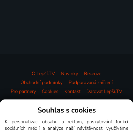
O Lepší.TV
Novinky
Recenze
Obchodní podmínky
Podporovaná zařízení
Pro partnery
Cookies
Kontakt
Darovat Lepší.TV
Videotéka
Souhlas s cookies
K personalizaci obsahu a reklam, poskytování funkcí
sociálních médií a analýze naší návštěvnosti využíváme