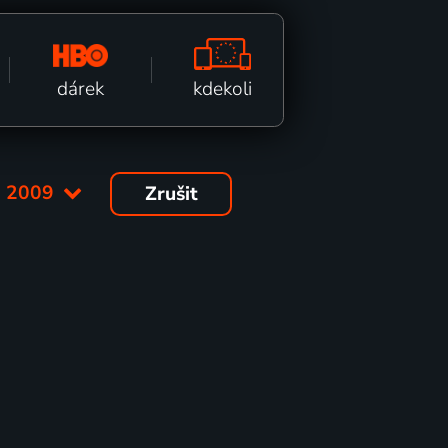
kdekoli
dárek
:
2009
Zrušit