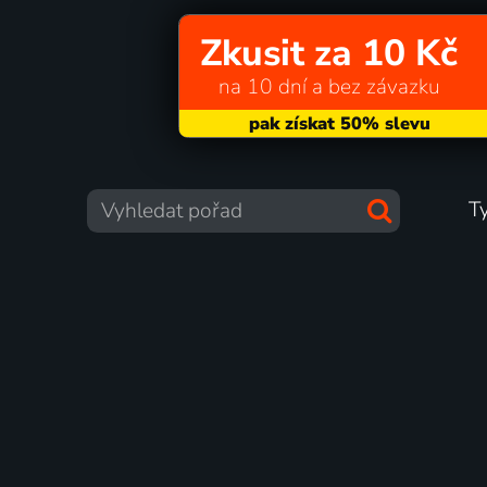
Zkusit za 10 Kč
na 10 dní a bez závazku
T