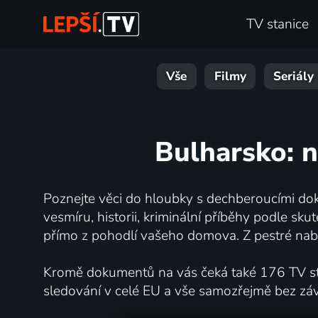
TV stanice
Vše
Filmy
Seriály
Bulharsko: n
Poznejte věci do hloubky s dechberoucími dok
vesmíru, historii, kriminální příběhy podle s
přímo z pohodlí vašeho domova. Z pestré nabí
Kromě dokumentů na vás čeká také 176 TV stan
sledování v celé EU a vše samozřejmě bez zá