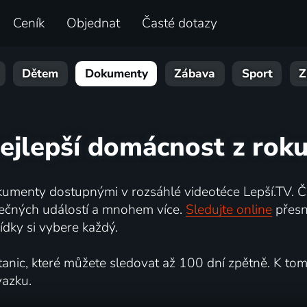
Ceník
Objednat
Časté dotazy
Dětem
Dokumenty
Zábava
Sport
Z
ejlepší domácnost z rok
umenty dostupnými v rozsáhlé videotéce Lepší.TV. Če
kutečných událostí a mnohem více.
Sledujte online
přesn
dky si vybere každý.
ic, které můžete sledovat až 100 dní zpětně. K tomu 
vazku.