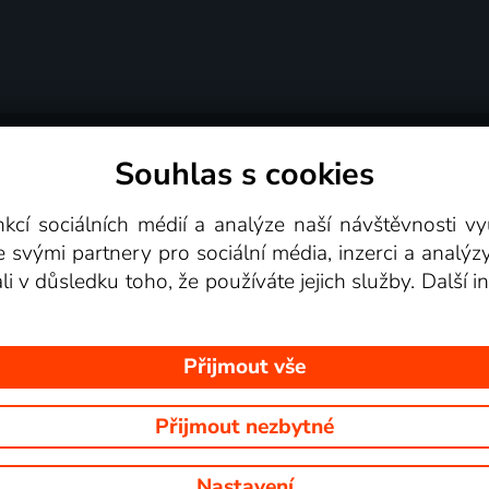
Souhlas s cookies
dní podmínky
Podporovaná zařízení
Pro partne
nkcí sociálních médií a analýze naší návštěvnosti 
e svými partnery pro sociální média, inzerci a analýz
Videotéka
ali v důsledku toho, že používáte jejich služby. Další
Přijmout vše
Přijmout nezbytné
 Na tomto webu jsou zobrazovány obrázky z pořadů TV stanic, které mů
Nastavení