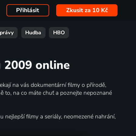
Přihlásit
Zkusit za 10 Kč
právy
Hudba
HBO
u 2009 online
kají na vás dokumentární filmy o přírodě,
ě to, na co máte chuť a poznejte nepoznané
nejlepší filmy a seriály, neomezené nahrání,