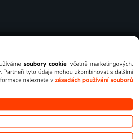
ry
Cookies
Kontakt
Darovat Lepší.TV
využíváme
soubory cookie
, včetně marketingových.
y. Partneři tyto údaje mohou zkombinovat s dalšími
 informace naleznete v
zásadách používání souborů
žete sledovat v Lepší.TV.