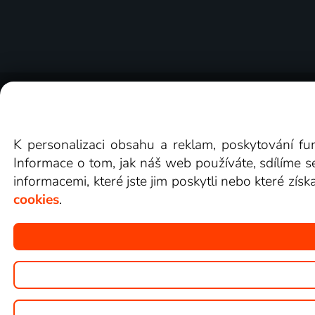
O Lepší.TV
Novinky
Recenze
Obcho
K personalizaci obsahu a reklam, poskytování fu
Informace o tom, jak náš web používáte, sdílíme s
informacemi, které jste jim poskytli nebo které získ
cookies
.
Copyright © goNET s.r.o.