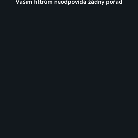
Vašim filtrům neodpovídá žádný pořad