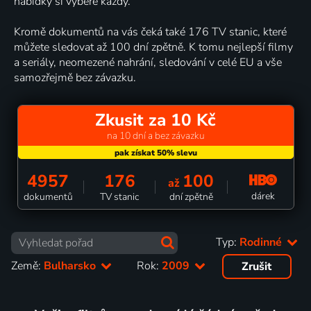
nabídky si vybere každý.
Kromě dokumentů na vás čeká také 176 TV stanic, které
můžete sledovat až 100 dní zpětně. K tomu nejlepší filmy
a seriály, neomezené nahrání, sledování v celé EU a vše
samozřejmě bez závazku.
Zkusit za 10 Kč
na 10 dní a bez závazku
4957
176
100
až
dárek
dokumentů
TV stanic
dní zpětně
Typ:
Rodinné
Země:
Bulharsko
Rok:
2009
Zrušit