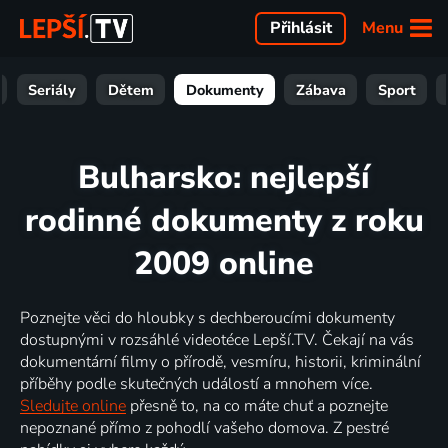
Menu
Přihlásit
Seriály
Dětem
Dokumenty
Zábava
Sport
Bulharsko: nejlepší
rodinné dokumenty z roku
2009 online
Poznejte věci do hloubky s dechberoucími dokumenty
dostupnými v rozsáhlé videotéce Lepší.TV. Čekají na vás
dokumentární filmy o přírodě, vesmíru, historii, kriminální
příběhy podle skutečných událostí a mnohem více.
Sledujte online
přesně to, na co máte chuť a poznejte
nepoznané přímo z pohodlí vašeho domova. Z pestré