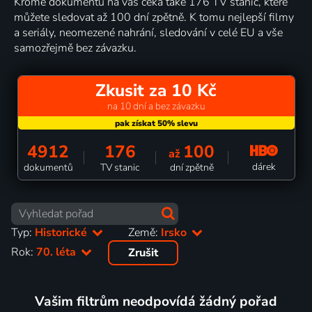
Kromě dokumentů na vás čeká také 176 TV stanic, které
můžete sledovat až 100 dní zpětně. K tomu nejlepší filmy
a seriály, neomezené nahrání, sledování v celé EU a vše
samozřejmě bez závazku.
Zkusit za 10 Kč
na 10 dní a bez závazku
4912
176
100
až
dárek
dokumentů
TV stanic
dní zpětně
Typ:
Historické
Země:
Irsko
Rok:
70. léta
Zrušit
Vašim filtrům neodpovídá žádný pořad