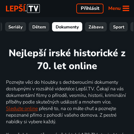
Menu
Přihlásit
Seriály
Dětem
Dokumenty
Zábava
Sport
Nejlepší irské historické z
70. let online
Poznejte věci do hloubky s dechberoucími dokumenty
dostupnými v rozsáhlé videotéce Lepší.TV. Čekají na vás
dokumentární filmy o přírodě, vesmíru, historii, kriminální
příběhy podle skutečných událostí a mnohem více.
Sledujte online
přesně to, na co máte chuť a poznejte
nepoznané přímo z pohodlí vašeho domova. Z pestré
nabídky si vybere každý.