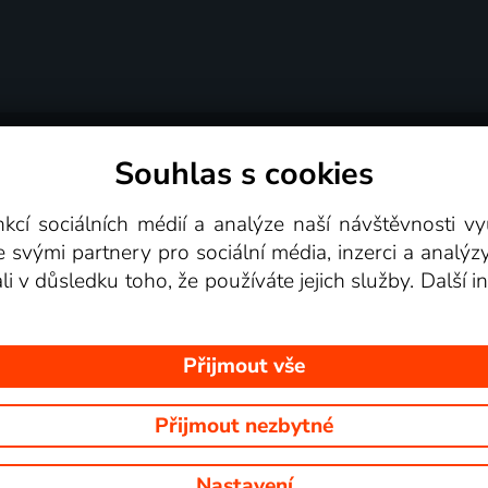
Souhlas s cookies
dní podmínky
Podporovaná zařízení
Pro partne
nkcí sociálních médií a analýze naší návštěvnosti 
e svými partnery pro sociální média, inzerci a analýz
Videotéka
ali v důsledku toho, že používáte jejich služby. Další
Přijmout vše
Přijmout nezbytné
 Na tomto webu jsou zobrazovány obrázky z pořadů TV stanic, které mů
Nastavení