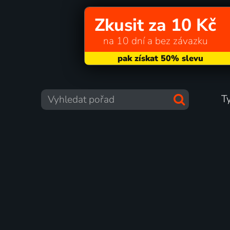
Zkusit za 10 Kč
na 10 dní a bez závazku
T