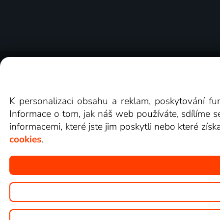
O Lepší.TV
Novinky
Recenze
Obcho
K personalizaci obsahu a reklam, poskytování fu
Informace o tom, jak náš web používáte, sdílíme s
informacemi, které jste jim poskytli nebo které získ
cookies
.
Copyright © goNET s.r.o.