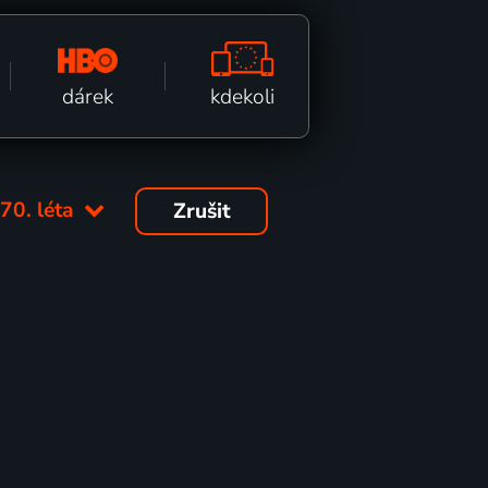
kdekoli
dárek
:
70. léta
Zrušit