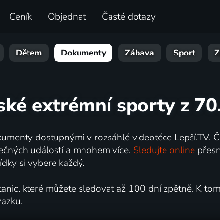
Ceník
Objednat
Časté dotazy
Dětem
Dokumenty
Zábava
Sport
Z
rské extrémní sporty z 70.
umenty dostupnými v rozsáhlé videotéce Lepší.TV. Če
kutečných událostí a mnohem více.
Sledujte online
přesn
dky si vybere každý.
ic, které můžete sledovat až 100 dní zpětně. K tomu 
vazku.