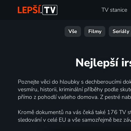
TV stanice
Vše
Filmy
Seriály
Nejlepší i
Poznejte věci do hloubky s dechberoucími dok
vesmíru, historii, kriminální příběhy podle s
přímo z pohodlí vašeho domova. Z pestré nabí
Kromě dokumentů na vás čeká také 176 TV stan
sledování v celé EU a vše samozřejmě bez zá