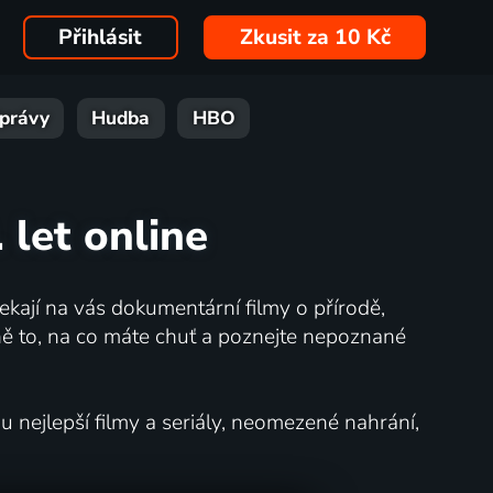
Přihlásit
Zkusit za 10 Kč
právy
Hudba
HBO
 let online
kají na vás dokumentární filmy o přírodě,
ě to, na co máte chuť a poznejte nepoznané
nejlepší filmy a seriály, neomezené nahrání,