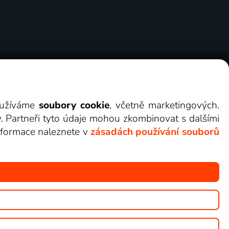
ry
Cookies
Kontakt
Darovat Lepší.TV
využíváme
soubory cookie
, včetně marketingových.
y. Partneři tyto údaje mohou zkombinovat s dalšími
 informace naleznete v
zásadách používání souborů
žete sledovat v Lepší.TV.