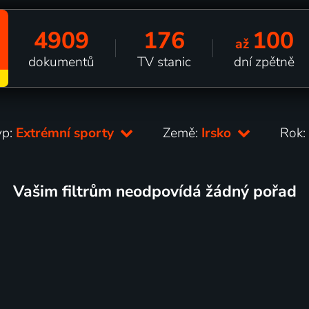
4909
176
100
až
dokumentů
TV stanic
dní zpětně
yp:
Extrémní sporty
Země:
Irsko
Rok
Vašim filtrům neodpovídá žádný pořad