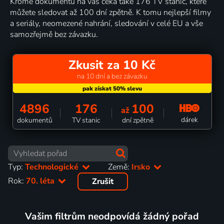
Kromě dokumentů na vás čeká také 176 TV stanic, které
můžete sledovat až 100 dní zpětně. K tomu nejlepší filmy
a seriály, neomezené nahrání, sledování v celé EU a vše
samozřejmě bez závazku.
Zkusit za 10 Kč
na 10 dní a bez závazku
4896
176
100
až
dárek
dokumentů
TV stanic
dní zpětně
Typ:
Technologické
Země:
Irsko
Rok:
70. léta
Zrušit
Vašim filtrům neodpovídá žádný pořad