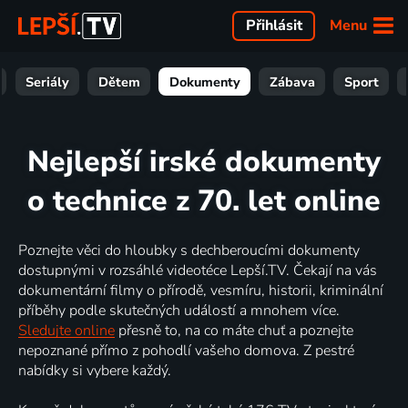
Menu
Přihlásit
Seriály
Dětem
Dokumenty
Zábava
Sport
Nejlepší irské dokumenty
o technice z 70. let online
Poznejte věci do hloubky s dechberoucími dokumenty
dostupnými v rozsáhlé videotéce Lepší.TV. Čekají na vás
dokumentární filmy o přírodě, vesmíru, historii, kriminální
příběhy podle skutečných událostí a mnohem více.
Sledujte online
přesně to, na co máte chuť a poznejte
nepoznané přímo z pohodlí vašeho domova. Z pestré
nabídky si vybere každý.