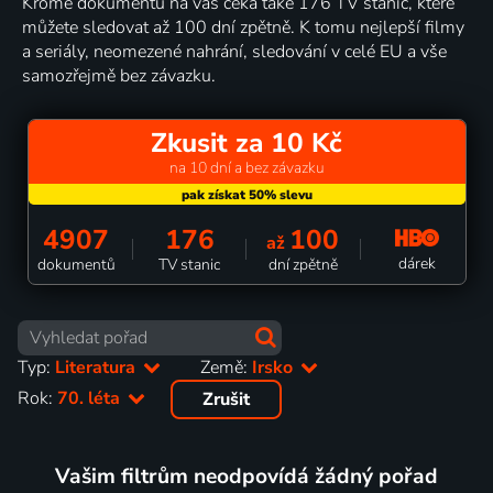
Kromě dokumentů na vás čeká také 176 TV stanic, které
můžete sledovat až 100 dní zpětně. K tomu nejlepší filmy
a seriály, neomezené nahrání, sledování v celé EU a vše
samozřejmě bez závazku.
Zkusit za 10 Kč
na 10 dní a bez závazku
4907
176
100
až
dárek
dokumentů
TV stanic
dní zpětně
Typ:
Literatura
Země:
Irsko
Rok:
70. léta
Zrušit
Vašim filtrům neodpovídá žádný pořad