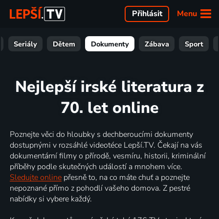
Menu
Přihlásit
Seriály
Dětem
Dokumenty
Zábava
Sport
Nejlepší irské literatura z
70. let online
Poznejte věci do hloubky s dechberoucími dokumenty
dostupnými v rozsáhlé videotéce Lepší.TV. Čekají na vás
dokumentární filmy o přírodě, vesmíru, historii, kriminální
příběhy podle skutečných událostí a mnohem více.
Sledujte online
přesně to, na co máte chuť a poznejte
nepoznané přímo z pohodlí vašeho domova. Z pestré
nabídky si vybere každý.