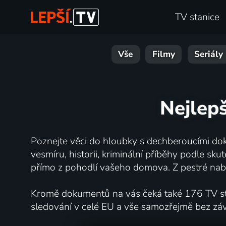
TV stanice
Vše
Filmy
Seriály
Nejlepš
Poznejte věci do hloubky s dechberoucími dok
vesmíru, historii, kriminální příběhy podle s
přímo z pohodlí vašeho domova. Z pestré nabí
Kromě dokumentů na vás čeká také 176 TV stan
sledování v celé EU a vše samozřejmě bez zá