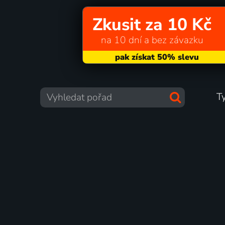
Zkusit za 10 Kč
na 10 dní a bez závazku
T