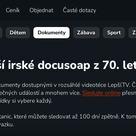
Ceník
Objednat
Časté dotazy
Dětem
Dokumenty
Zábava
Sport
Z
í irské docusoap z 70. le
umenty dostupnými v rozsáhlé videotéce Lepší.TV. Če
kutečných událostí a mnohem více.
Sledujte online
přesn
dky si vybere každý.
ic, které můžete sledovat až 100 dní zpětně. K tomu 
vazku.