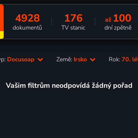
4928
176
100
až
dokumentů
TV stanic
dní zpětně
yp:
Docusoap
Země:
Irsko
Rok:
70. l
Vašim filtrům neodpovídá žádný pořad