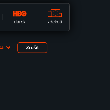
kdekoli
dárek
éta
Zrušit