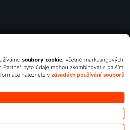
ry
Cookies
Kontakt
Darovat Lepší.TV
využíváme
soubory cookie
, včetně marketingových.
y. Partneři tyto údaje mohou zkombinovat s dalšími
 informace naleznete v
zásadách používání souborů
žete sledovat v Lepší.TV.