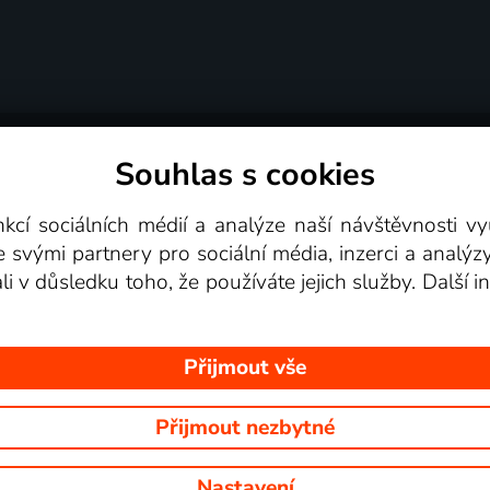
Souhlas s cookies
dní podmínky
Podporovaná zařízení
Pro partne
nkcí sociálních médií a analýze naší návštěvnosti 
e svými partnery pro sociální média, inzerci a analýz
Videotéka
ali v důsledku toho, že používáte jejich služby. Další
Přijmout vše
Přijmout nezbytné
 Na tomto webu jsou zobrazovány obrázky z pořadů TV stanic, které mů
Nastavení