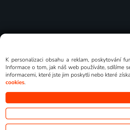
O Lepší.TV
Novinky
Recenze
Obcho
K personalizaci obsahu a reklam, poskytování fu
Informace o tom, jak náš web používáte, sdílíme s
informacemi, které jste jim poskytli nebo které získ
cookies
.
Copyright © goNET s.r.o.