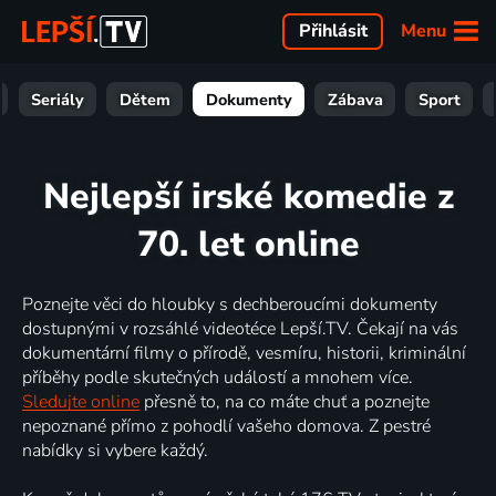
Menu
Přihlásit
Seriály
Dětem
Dokumenty
Zábava
Sport
Nejlepší irské komedie z
70. let online
Poznejte věci do hloubky s dechberoucími dokumenty
dostupnými v rozsáhlé videotéce Lepší.TV. Čekají na vás
dokumentární filmy o přírodě, vesmíru, historii, kriminální
příběhy podle skutečných událostí a mnohem více.
Sledujte online
přesně to, na co máte chuť a poznejte
nepoznané přímo z pohodlí vašeho domova. Z pestré
nabídky si vybere každý.