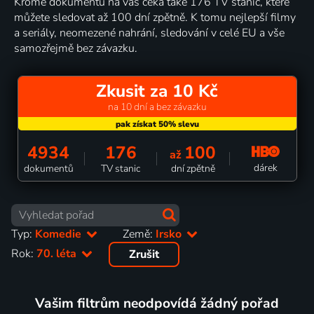
Kromě dokumentů na vás čeká také 176 TV stanic, které
můžete sledovat až 100 dní zpětně. K tomu nejlepší filmy
a seriály, neomezené nahrání, sledování v celé EU a vše
samozřejmě bez závazku.
Zkusit za 10 Kč
na 10 dní a bez závazku
4934
176
100
až
dárek
dokumentů
TV stanic
dní zpětně
Typ:
Komedie
Země:
Irsko
Rok:
70. léta
Zrušit
Vašim filtrům neodpovídá žádný pořad