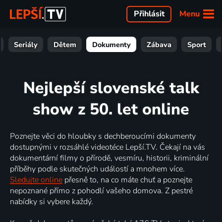
Menu
Přihlásit
Seriály
Dětem
Dokumenty
Zábava
Sport
Nejlepší slovenské talk
show z 50. let online
Poznejte věci do hloubky s dechberoucími dokumenty
dostupnými v rozsáhlé videotéce Lepší.TV. Čekají na vás
dokumentární filmy o přírodě, vesmíru, historii, kriminální
příběhy podle skutečných událostí a mnohem více.
Sledujte online
přesně to, na co máte chuť a poznejte
nepoznané přímo z pohodlí vašeho domova. Z pestré
nabídky si vybere každý.