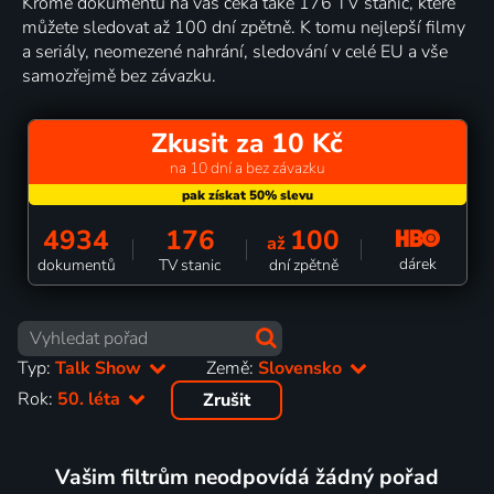
Kromě dokumentů na vás čeká také 176 TV stanic, které
můžete sledovat až 100 dní zpětně. K tomu nejlepší filmy
a seriály, neomezené nahrání, sledování v celé EU a vše
samozřejmě bez závazku.
Zkusit za 10 Kč
na 10 dní a bez závazku
4934
176
100
až
dárek
dokumentů
TV stanic
dní zpětně
Typ:
Talk Show
Země:
Slovensko
Rok:
50. léta
Zrušit
Vašim filtrům neodpovídá žádný pořad