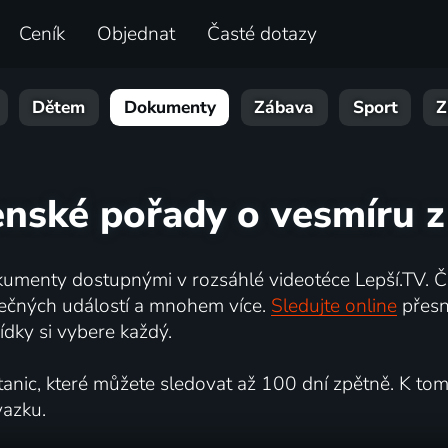
Ceník
Objednat
Časté dotazy
Dětem
Dokumenty
Zábava
Sport
Z
enské pořady o vesmíru z 
umenty dostupnými v rozsáhlé videotéce Lepší.TV. Če
kutečných událostí a mnohem více.
Sledujte online
přesn
dky si vybere každý.
ic, které můžete sledovat až 100 dní zpětně. K tomu 
vazku.