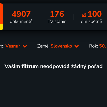
4907
176
100
až
dokumentů
TV stanic
dní zpětně
yp:
Vesmír
Země:
Slovensko
Rok:
50.
Vašim filtrům neodpovídá žádný pořad