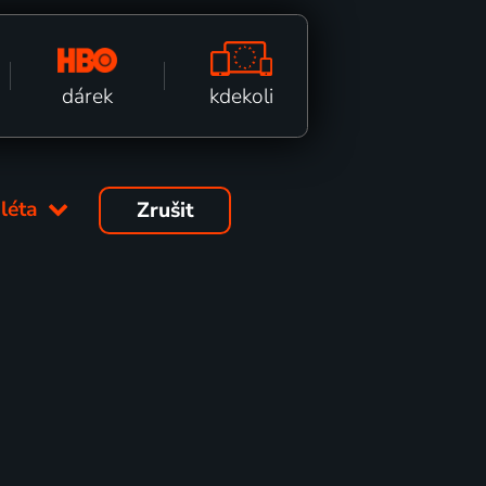
kdekoli
dárek
 léta
Zrušit