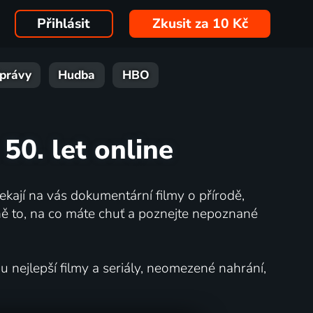
Přihlásit
Zkusit za 10 Kč
právy
Hudba
HBO
50. let online
kají na vás dokumentární filmy o přírodě,
ě to, na co máte chuť a poznejte nepoznané
nejlepší filmy a seriály, neomezené nahrání,