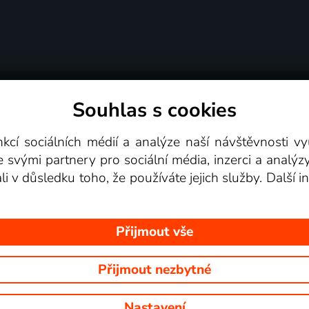
Souhlas s cookies
dní podmínky
Podporovaná zařízení
Pro partne
nkcí sociálních médií a analýze naší návštěvnosti 
e svými partnery pro sociální média, inzerci a analýz
Videotéka
ali v důsledku toho, že používáte jejich služby. Další
Přijmout vše
Přijmout nezbytné
 Na tomto webu jsou zobrazovány obrázky z pořadů TV stanic, které mů
Nastavení