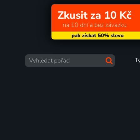
Zkusit za 10 Kč
na 10 dní a bez závazku
T