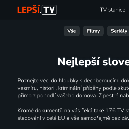
TV stanice
Vše
Filmy
Seriály
Nejlepší slov
Poznejte věci do hloubky s dechberoucími dok
vesmíru, historii, kriminální příběhy podle s
přímo z pohodlí vašeho domova. Z pestré nabí
Kromě dokumentů na vás čeká také 176 TV stan
sledování v celé EU a vše samozřejmě bez zá