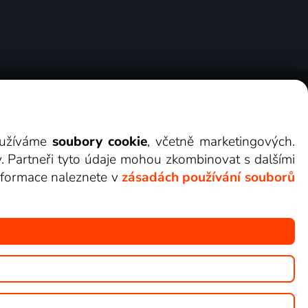
ry
Cookies
Kontakt
Darovat Lepší.TV
využíváme
soubory cookie
, včetně marketingových.
y. Partneři tyto údaje mohou zkombinovat s dalšími
 informace naleznete v
zásadách používání souborů
žete sledovat v Lepší.TV.