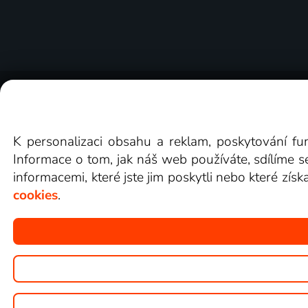
O Lepší.TV
Novinky
Recenze
Obcho
K personalizaci obsahu a reklam, poskytování fu
Informace o tom, jak náš web používáte, sdílíme s
informacemi, které jste jim poskytli nebo které získ
cookies
.
Copyright © goNET s.r.o.