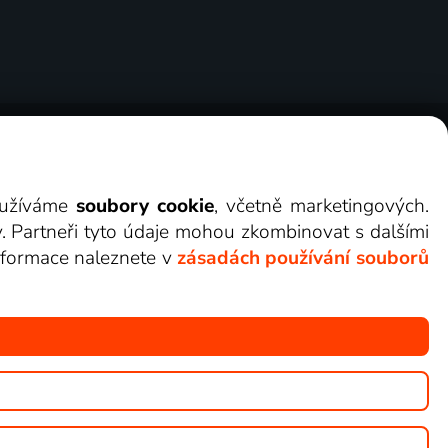
ry
Cookies
Kontakt
Darovat Lepší.TV
využíváme
soubory cookie
, včetně marketingových.
y. Partneři tyto údaje mohou zkombinovat s dalšími
 informace naleznete v
zásadách používání souborů
žete sledovat v Lepší.TV.