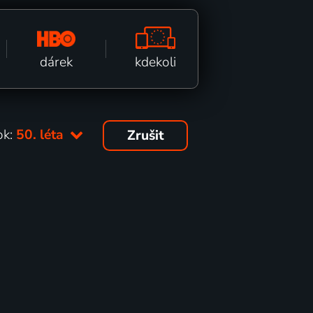
kdekoli
dárek
ok:
50. léta
Zrušit