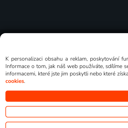
O Lepší.TV
Novinky
Recenze
Obcho
K personalizaci obsahu a reklam, poskytování fu
Informace o tom, jak náš web používáte, sdílíme s
informacemi, které jste jim poskytli nebo které získ
cookies
.
Copyright © goNET s.r.o.