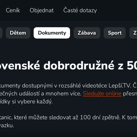
Ceník
Objednat
Časté dotazy
Dětem
Dokumenty
Zábava
Sport
Z
ovenské dobrodružné z 50
umenty dostupnými v rozsáhlé videotéce Lepší.TV. Če
kutečných událostí a mnohem více.
Sledujte online
přesn
dky si vybere každý.
ic, které můžete sledovat až 100 dní zpětně. K tomu 
vazku.