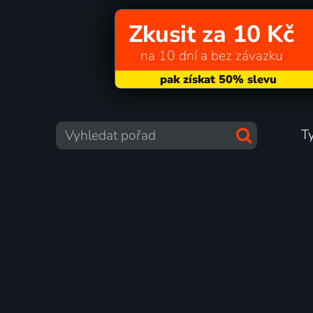
Zkusit za 10 Kč
na 10 dní a bez závazku
T