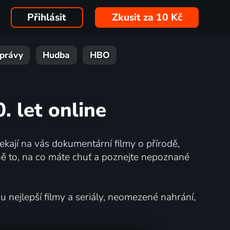
Přihlásit
Zkusit za 10 Kč
právy
Hudba
HBO
. let online
kají na vás dokumentární filmy o přírodě,
ě to, na co máte chuť a poznejte nepoznané
nejlepší filmy a seriály, neomezené nahrání,