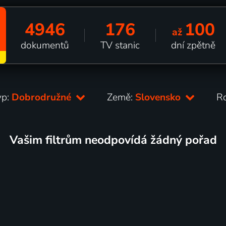
4946
176
100
až
dokumentů
TV stanic
dní zpětně
yp:
Dobrodružné
Země:
Slovensko
R
Vašim filtrům neodpovídá žádný pořad