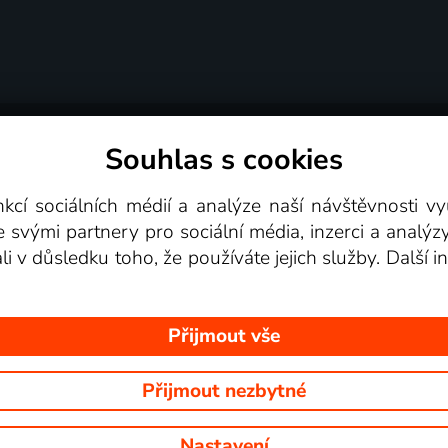
Souhlas s cookies
dní podmínky
Podporovaná zařízení
Pro partne
nkcí sociálních médií a analýze naší návštěvnosti 
e svými partnery pro sociální média, inzerci a analýz
Videotéka
ali v důsledku toho, že používáte jejich služby. Další
Přijmout vše
Přijmout nezbytné
 Na tomto webu jsou zobrazovány obrázky z pořadů TV stanic, které mů
Nastavení