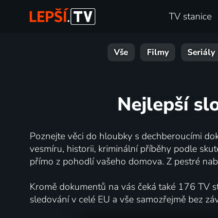
TV stanice
Vše
Filmy
Seriály
Nejlepší sl
Poznejte věci do hloubky s dechberoucími dok
vesmíru, historii, kriminální příběhy podle s
přímo z pohodlí vašeho domova. Z pestré nabí
Kromě dokumentů na vás čeká také 176 TV stan
sledování v celé EU a vše samozřejmě bez zá