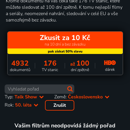
Kromě dokumentů na vás čeká také 176 TV stanic, které
můžete sledovat až 100 dní zpětně. K tomu nejlepší filmy
a seriály, neomezené nahrání, sledování v celé EU a vše
samozřejmě bez závazku.
Zkusit za 10 Kč
na 10 dní a bez závazku
4932
176
100
až
dárek
dokumentů
TV stanic
dní zpětně
Typ:
Talk Show
Země:
Československo
Rok:
50. léta
Zrušit
Vašim filtrům neodpovídá žádný pořad