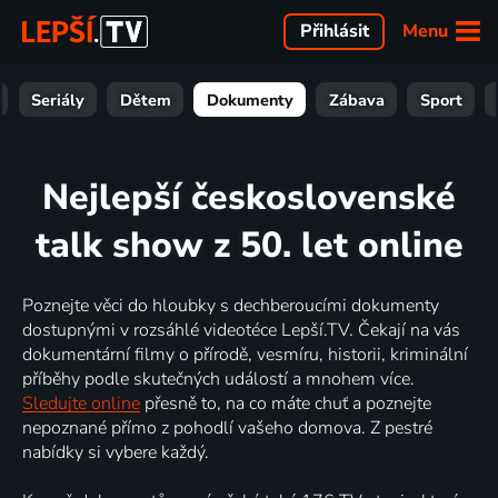
Menu
Přihlásit
Seriály
Dětem
Dokumenty
Zábava
Sport
Nejlepší československé
talk show z 50. let online
Poznejte věci do hloubky s dechberoucími dokumenty
dostupnými v rozsáhlé videotéce Lepší.TV. Čekají na vás
dokumentární filmy o přírodě, vesmíru, historii, kriminální
příběhy podle skutečných událostí a mnohem více.
Sledujte online
přesně to, na co máte chuť a poznejte
nepoznané přímo z pohodlí vašeho domova. Z pestré
nabídky si vybere každý.