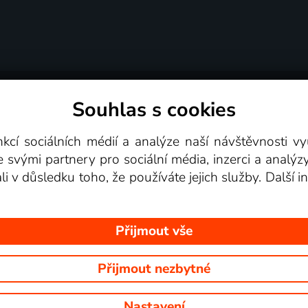
Souhlas s cookies
dní podmínky
Podporovaná zařízení
Pro partne
nkcí sociálních médií a analýze naší návštěvnosti 
e svými partnery pro sociální média, inzerci a analýz
Videotéka
ali v důsledku toho, že používáte jejich služby. Další
Přijmout vše
Přijmout nezbytné
 Na tomto webu jsou zobrazovány obrázky z pořadů TV stanic, které mů
Nastavení