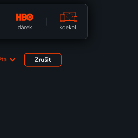
kdekoli
dárek
léta
Zrušit