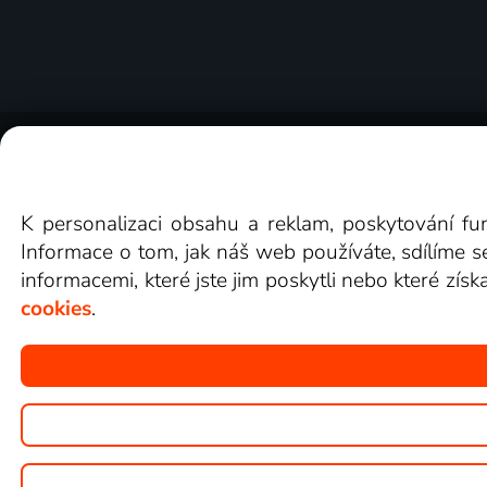
O Lepší.TV
Novinky
Recenze
Obcho
K personalizaci obsahu a reklam, poskytování fu
Informace o tom, jak náš web používáte, sdílíme s
informacemi, které jste jim poskytli nebo které získ
cookies
.
Copyright © goNET s.r.o.