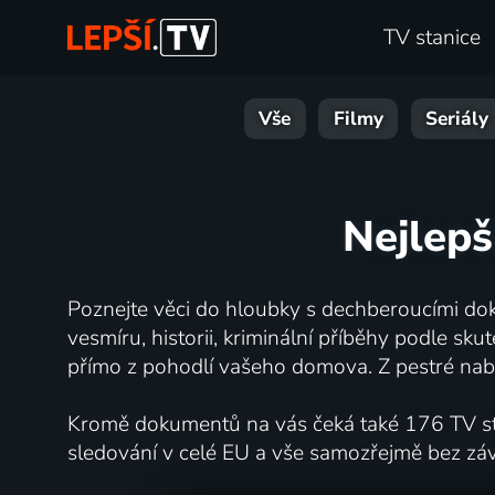
TV stanice
Vše
Filmy
Seriály
Nejlepš
Poznejte věci do hloubky s dechberoucími dok
vesmíru, historii, kriminální příběhy podle s
přímo z pohodlí vašeho domova. Z pestré nabí
Kromě dokumentů na vás čeká také 176 TV stan
sledování v celé EU a vše samozřejmě bez zá