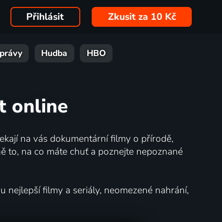
Přihlásit
Zkusit za 10 Kč
právy
Hudba
HBO
t online
kají na vás dokumentární filmy o přírodě,
ě to, na co máte chuť a poznejte nepoznané
nejlepší filmy a seriály, neomezené nahrání,