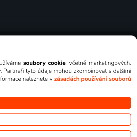
ry
Cookies
Kontakt
Darovat Lepší.TV
využíváme
soubory cookie
, včetně marketingových.
y. Partneři tyto údaje mohou zkombinovat s dalšími
 informace naleznete v
zásadách používání souborů
žete sledovat v Lepší.TV.