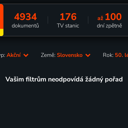
4934
176
100
až
dokumentů
TV stanic
dní zpětně
yp:
Akční
Země:
Slovensko
Rok:
50. 
Vašim filtrům neodpovídá žádný pořad