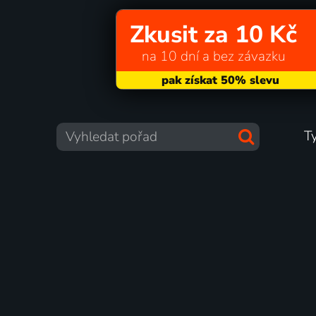
Zkusit za 10 Kč
na 10 dní a bez závazku
T