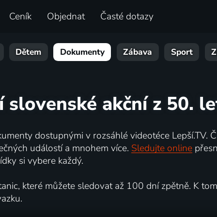
Ceník
Objednat
Časté dotazy
Dětem
Dokumenty
Zábava
Sport
Z
í slovenské akční z 50. le
umenty dostupnými v rozsáhlé videotéce Lepší.TV. Če
kutečných událostí a mnohem více.
Sledujte online
přesn
dky si vybere každý.
ic, které můžete sledovat až 100 dní zpětně. K tomu 
vazku.