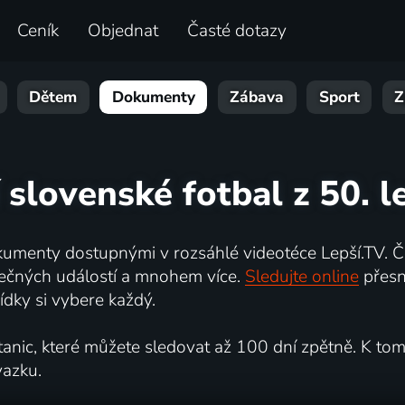
Ceník
Objednat
Časté dotazy
Dětem
Dokumenty
Zábava
Sport
Z
 slovenské fotbal z 50. l
umenty dostupnými v rozsáhlé videotéce Lepší.TV. Če
kutečných událostí a mnohem více.
Sledujte online
přesn
dky si vybere každý.
ic, které můžete sledovat až 100 dní zpětně. K tomu 
vazku.