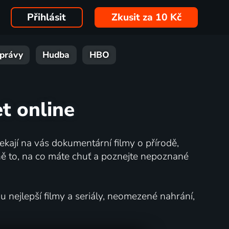
Přihlásit
Zkusit za 10 Kč
právy
Hudba
HBO
et online
kají na vás dokumentární filmy o přírodě,
ě to, na co máte chuť a poznejte nepoznané
nejlepší filmy a seriály, neomezené nahrání,