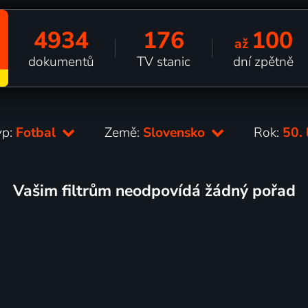
4934
176
100
až
dokumentů
TV stanic
dní zpětně
yp:
Fotbal
Země:
Slovensko
Rok:
50. 
Vašim filtrům neodpovídá žádný pořad