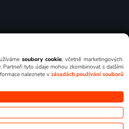
ry
Cookies
Kontakt
Darovat Lepší.TV
využíváme
soubory cookie
, včetně marketingových.
y. Partneři tyto údaje mohou zkombinovat s dalšími
 informace naleznete v
zásadách používání souborů
žete sledovat v Lepší.TV.