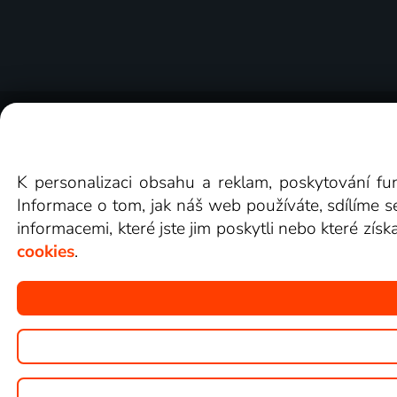
O Lepší.TV
Novinky
Recenze
Obcho
K personalizaci obsahu a reklam, poskytování fu
Informace o tom, jak náš web používáte, sdílíme s
informacemi, které jste jim poskytli nebo které získ
cookies
.
Copyright © goNET s.r.o.