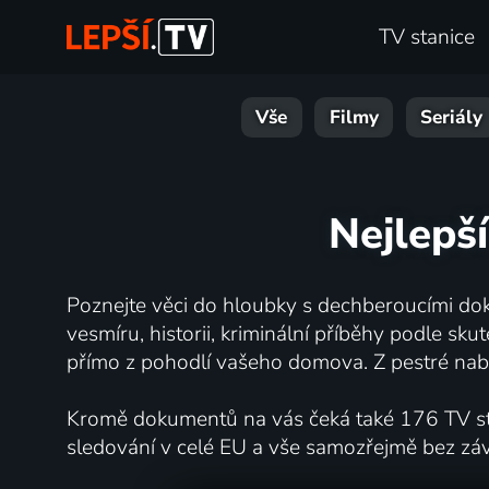
TV stanice
Vše
Filmy
Seriály
Nejlepší
Poznejte věci do hloubky s dechberoucími dok
vesmíru, historii, kriminální příběhy podle s
přímo z pohodlí vašeho domova. Z pestré nabí
Kromě dokumentů na vás čeká také 176 TV stan
sledování v celé EU a vše samozřejmě bez zá