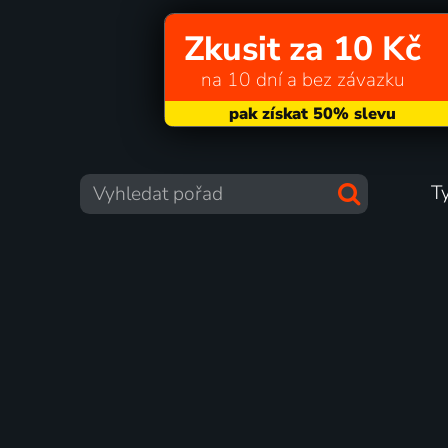
Zkusit za 10 Kč
na 10 dní a bez závazku
T