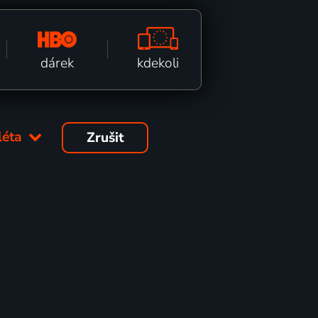
kdekoli
dárek
léta
Zrušit