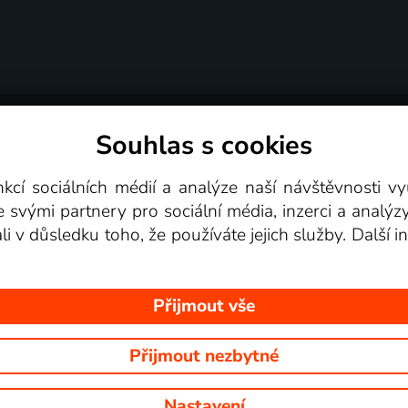
Souhlas s cookies
dní podmínky
Podporovaná zařízení
Pro partne
nkcí sociálních médií a analýze naší návštěvnosti 
e svými partnery pro sociální média, inzerci a analýz
Videotéka
ali v důsledku toho, že používáte jejich služby. Další
Přijmout vše
Přijmout nezbytné
 Na tomto webu jsou zobrazovány obrázky z pořadů TV stanic, které mů
Nastavení