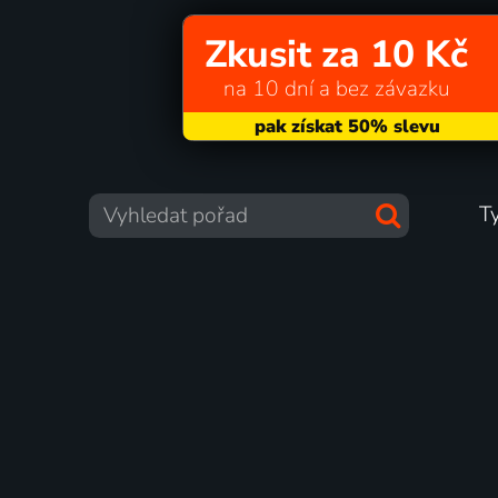
Zkusit za 10 Kč
na 10 dní a bez závazku
T