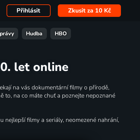
Přihlásit
Zkusit za 10 Kč
právy
Hudba
HBO
0. let online
kají na vás dokumentární filmy o přírodě,
ě to, na co máte chuť a poznejte nepoznané
nejlepší filmy a seriály, neomezené nahrání,