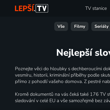
TV stanice
Vše
Filmy
Seriály
Nejlepší slo
Poznejte věci do hloubky s dechberoucími dok
vesmíru, historii, kriminální příběhy podle s
přímo z pohodlí vašeho domova. Z pestré nabí
Kromě dokumentů na vás čeká také 176 TV stan
sledování v celé EU a vše samozřejmě bez zá