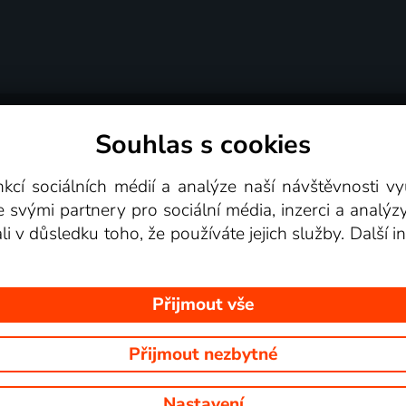
Souhlas s cookies
dní podmínky
Podporovaná zařízení
Pro partne
nkcí sociálních médií a analýze naší návštěvnosti 
e svými partnery pro sociální média, inzerci a analýz
Videotéka
ali v důsledku toho, že používáte jejich služby. Další
Přijmout vše
Přijmout nezbytné
 Na tomto webu jsou zobrazovány obrázky z pořadů TV stanic, které mů
Nastavení