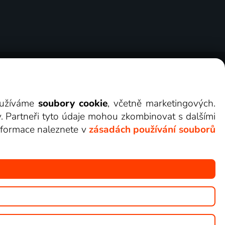
ry
Cookies
Kontakt
Darovat Lepší.TV
využíváme
soubory cookie
, včetně marketingových.
y. Partneři tyto údaje mohou zkombinovat s dalšími
 informace naleznete v
zásadách používání souborů
žete sledovat v Lepší.TV.