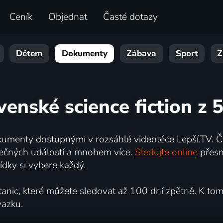
Ceník
Objednat
Časté dotazy
Dětem
Dokumenty
Zábava
Sport
Z
venské science fiction z 5
umenty dostupnými v rozsáhlé videotéce Lepší.TV. Če
kutečných událostí a mnohem více.
Sledujte online
přesn
dky si vybere každý.
ic, které můžete sledovat až 100 dní zpětně. K tomu 
vazku.