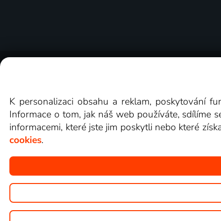
O Lepší.TV
Novinky
Recenze
Obcho
K personalizaci obsahu a reklam, poskytování fu
Informace o tom, jak náš web používáte, sdílíme s
informacemi, které jste jim poskytli nebo které získ
cookies
.
Copyright © goNET s.r.o.