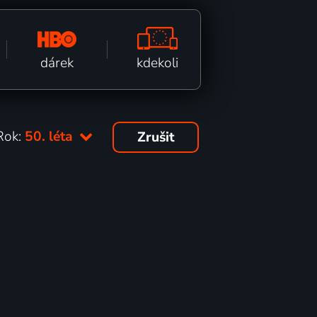
kdekoli
dárek
Rok:
50. léta
Zrušit