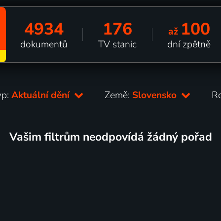
4934
176
100
až
dokumentů
TV stanic
dní zpětně
yp:
Aktuální dění
Země:
Slovensko
R
Vašim filtrům neodpovídá žádný pořad