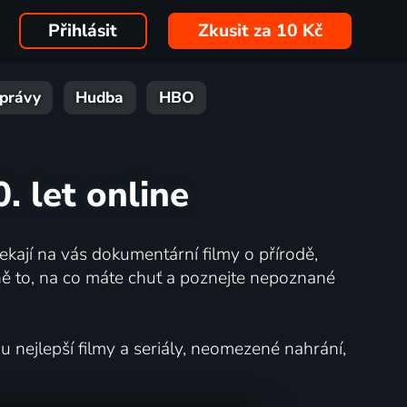
Přihlásit
Zkusit za 10 Kč
právy
Hudba
HBO
. let online
kají na vás dokumentární filmy o přírodě,
ě to, na co máte chuť a poznejte nepoznané
nejlepší filmy a seriály, neomezené nahrání,