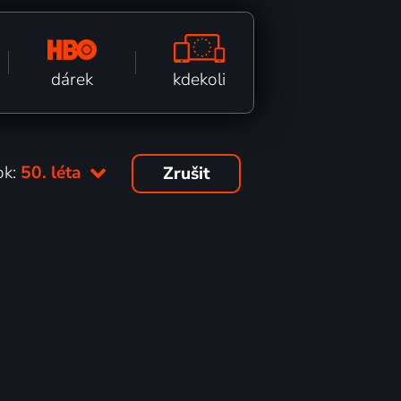
kdekoli
dárek
ok:
50. léta
Zrušit