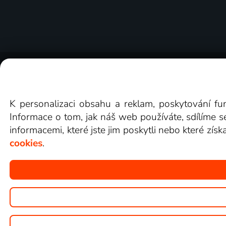
O Lepší.TV
Novinky
Recenze
Obcho
K personalizaci obsahu a reklam, poskytování fu
Informace o tom, jak náš web používáte, sdílíme s
informacemi, které jste jim poskytli nebo které získ
cookies
.
Copyright © goNET s.r.o.