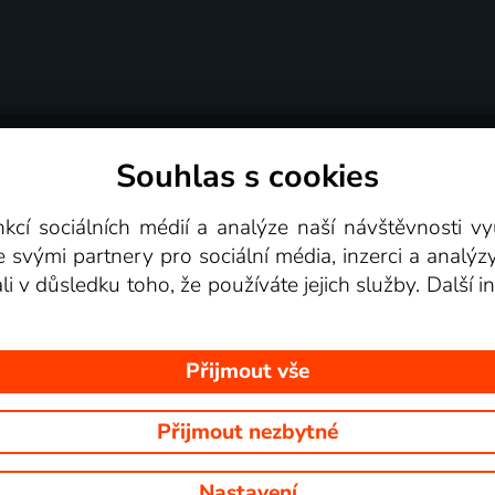
Souhlas s cookies
dní podmínky
Podporovaná zařízení
Pro partne
nkcí sociálních médií a analýze naší návštěvnosti 
e svými partnery pro sociální média, inzerci a analýz
Videotéka
ali v důsledku toho, že používáte jejich služby. Další
Přijmout vše
Přijmout nezbytné
 Na tomto webu jsou zobrazovány obrázky z pořadů TV stanic, které mů
Nastavení