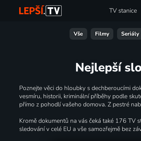
TV stanice
Vše
Filmy
Seriály
Nejlepší sl
Poznejte věci do hloubky s dechberoucími dok
vesmíru, historii, kriminální příběhy podle s
přímo z pohodlí vašeho domova. Z pestré nabí
Kromě dokumentů na vás čeká také 176 TV stan
sledování v celé EU a vše samozřejmě bez zá