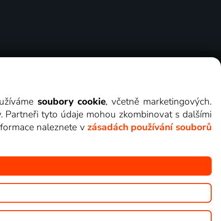
ry
Cookies
Kontakt
Darovat Lepší.TV
využíváme
soubory cookie
, včetně marketingových.
y. Partneři tyto údaje mohou zkombinovat s dalšími
 informace naleznete v
zásadách používání souborů
žete sledovat v Lepší.TV.