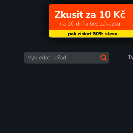
Zkusit za 10 Kč
na 10 dní a bez závazku
T