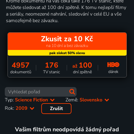
Kromě dokumentů na vás čeká také 176 TV stanic, které
můžete sledovat až 100 dní zpětně. K tomu nejlepší filmy
a seriály, neomezené nahrání, sledování v celé EU a vše
samozřejmě bez závazku.
Zkusit za 10 Kč
na 10 dní a bez závazku
4957
176
100
až
dárek
dokumentů
TV stanic
dní zpětně
Typ:
Science Fiction
Země:
Slovensko
Rok:
2009
Zrušit
Vašim filtrům neodpovídá žádný pořad