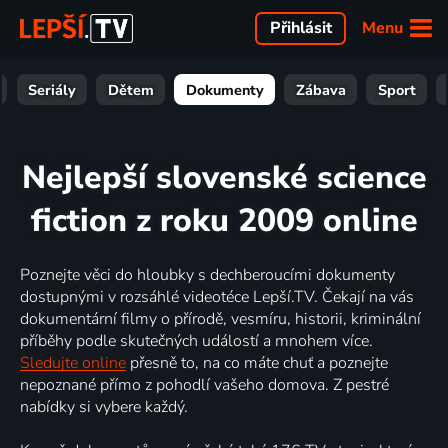
Menu
Přihlásit
Seriály
Dětem
Dokumenty
Zábava
Sport
Nejlepší slovenské science
fiction z roku 2009 online
Poznejte věci do hloubky s dechberoucími dokumenty
dostupnými v rozsáhlé videotéce Lepší.TV. Čekají na vás
dokumentární filmy o přírodě, vesmíru, historii, kriminální
příběhy podle skutečných událostí a mnohem více.
Sledujte online
přesně to, na co máte chuť a poznejte
nepoznané přímo z pohodlí vašeho domova. Z pestré
nabídky si vybere každý.