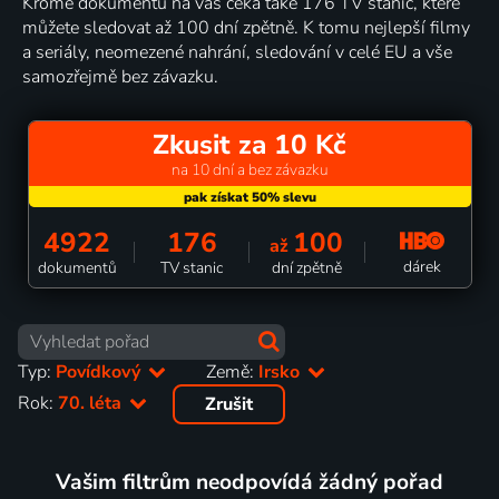
Kromě dokumentů na vás čeká také 176 TV stanic, které
můžete sledovat až 100 dní zpětně. K tomu nejlepší filmy
a seriály, neomezené nahrání, sledování v celé EU a vše
samozřejmě bez závazku.
Zkusit za 10 Kč
na 10 dní a bez závazku
4922
176
100
až
dárek
dokumentů
TV stanic
dní zpětně
Typ:
Povídkový
Země:
Irsko
Rok:
70. léta
Zrušit
Vašim filtrům neodpovídá žádný pořad