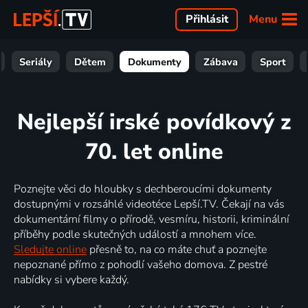
Menu
Přihlásit
Seriály
Dětem
Dokumenty
Zábava
Sport
Nejlepší irské povídkový z
70. let online
Poznejte věci do hloubky s dechberoucími dokumenty
dostupnými v rozsáhlé videotéce Lepší.TV. Čekají na vás
dokumentární filmy o přírodě, vesmíru, historii, kriminální
příběhy podle skutečných událostí a mnohem více.
Sledujte online
přesně to, na co máte chuť a poznejte
nepoznané přímo z pohodlí vašeho domova. Z pestré
nabídky si vybere každý.