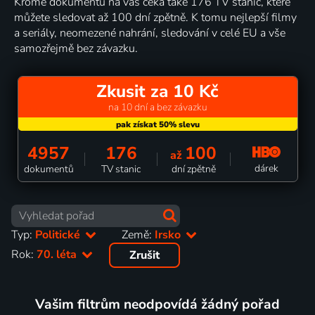
Kromě dokumentů na vás čeká také 176 TV stanic, které
můžete sledovat až 100 dní zpětně. K tomu nejlepší filmy
a seriály, neomezené nahrání, sledování v celé EU a vše
samozřejmě bez závazku.
Zkusit za 10 Kč
na 10 dní a bez závazku
4957
176
100
až
dárek
dokumentů
TV stanic
dní zpětně
Typ:
Politické
Země:
Irsko
Rok:
70. léta
Zrušit
Vašim filtrům neodpovídá žádný pořad