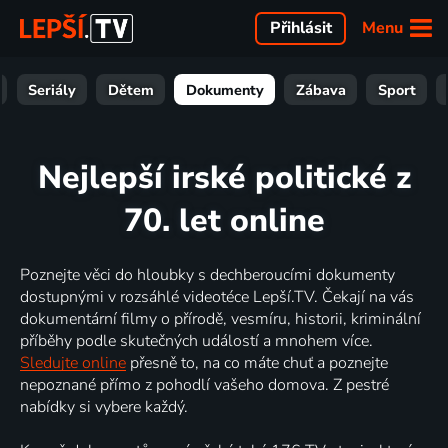
Menu
Přihlásit
Seriály
Dětem
Dokumenty
Zábava
Sport
Nejlepší irské politické z
70. let online
Poznejte věci do hloubky s dechberoucími dokumenty
dostupnými v rozsáhlé videotéce Lepší.TV. Čekají na vás
dokumentární filmy o přírodě, vesmíru, historii, kriminální
příběhy podle skutečných událostí a mnohem více.
Sledujte online
přesně to, na co máte chuť a poznejte
nepoznané přímo z pohodlí vašeho domova. Z pestré
nabídky si vybere každý.