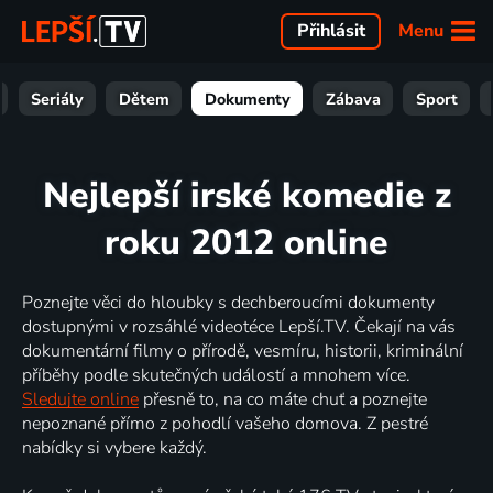
Menu
Přihlásit
Seriály
Dětem
Dokumenty
Zábava
Sport
Nejlepší irské komedie z
roku 2012 online
Poznejte věci do hloubky s dechberoucími dokumenty
dostupnými v rozsáhlé videotéce Lepší.TV. Čekají na vás
dokumentární filmy o přírodě, vesmíru, historii, kriminální
příběhy podle skutečných událostí a mnohem více.
Sledujte online
přesně to, na co máte chuť a poznejte
nepoznané přímo z pohodlí vašeho domova. Z pestré
nabídky si vybere každý.