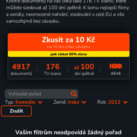
Kromě dokumentů na vás čeká také 176 TV stanic, které
můžete sledovat až 100 dní zpětně. K tomu nejlepší filmy
a seriály, neomezené nahrání, sledování v celé EU a vše
samozřejmě bez závazku.
Zkusit za 10 Kč
na 10 dní a bez závazku
4917
176
100
až
dárek
dokumentů
TV stanic
dní zpětně
Typ:
Komedie
Země:
Irsko
Rok:
2012
Zrušit
Vašim filtrům neodpovídá žádný pořad