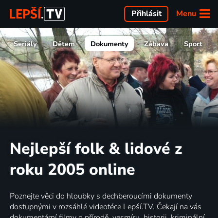
Menu
Přihlásit
Seriály
Dětem
Dokumenty
Zábava
Sport
Nejlepší folk & lidové z
roku 2005 online
Poznejte věci do hloubky s dechberoucími dokumenty
dostupnými v rozsáhlé videotéce Lepší.TV. Čekají na vás
dokumentární filmy o přírodě, vesmíru, historii, kriminální