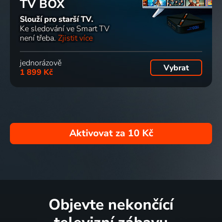
TV BOX
Slouží pro starší TV.
Ke sledování ve Smart TV
není třeba.
Zjistit více
jednorázově
Vybrat
1 899 Kč
Aktivovat za
10 Kč
Objevte nekončící