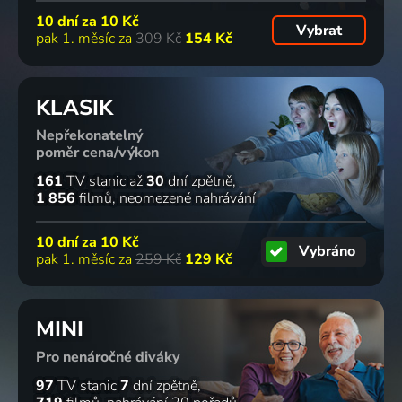
10 dní za
10 Kč
Vybrat
pak 1. měsíc za
309 Kč
154 Kč
KLASIK
Nepřekonatelný
poměr cena/výkon
161
TV stanic
až
30
dní zpětně
1 856
filmů
neomezené nahrávání
10 dní za
10 Kč
Vybráno
pak 1. měsíc za
259 Kč
129 Kč
MINI
Pro nenáročné diváky
97
TV stanic
7
dní zpětně