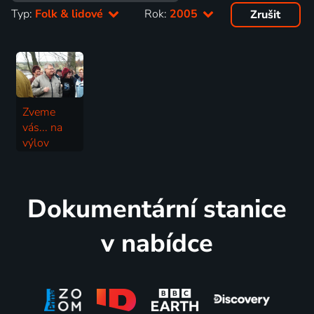
Typ:
Folk & lidové
Rok:
2005
Zrušit
Zveme
vás... na
výlov
rybníka
2005 | Folk & lidové
Dokumentární stanice
v nabídce