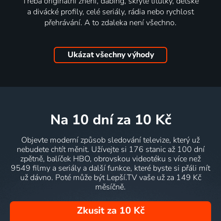
Třeba originální znění, dabing, skryté titulky, dětské
a divácké profily, celé seriály, rádia nebo rychlost
přehrávání. A to zdaleka není všechno.
Ukázat všechny výhody
na 10 dní
za 10 Kč
Objevte moderní způsob sledování televize, který už
nebudete chtít měnit. Užívejte si 176 stanic až 100 dní
zpětně, balíček HBO, obrovskou videotéku s více než
9549 filmy a seriály a další funkce, které byste si přáli mít
už dávno. Poté může být Lepší.TV vaše už za 149 Kč
měsíčně.
Zkusit za 10 Kč