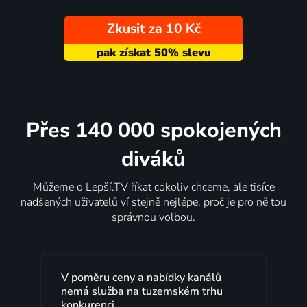
Zkusit za 10 Kč
Přes 140 000 spokojených
diváků
Můžeme o Lepší.TV říkat cokoliv chceme, ale tisíce
nadšených uživatelů ví stejně nejlépe, proč je pro ně tou
správnou volbou.
Lepší.TV sleduji už několik let s
maximální spokojeností. Velký výběr
programů a nemuset běžet k TV na