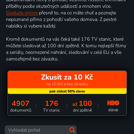
příběhy podle skutečných událostí a mnohem více.
Sledujte online
přesně to, na co máte chuť a poznejte
nepoznané přímo z pohodlí vašeho domova. Z pestré
nabídky si vybere každý.
Kromě dokumentů na vás čeká také 176 TV stanic, které
můžete sledovat až 100 dní zpětně. K tomu nejlepší filmy
a seriály, neomezené nahrání, sledování v celé EU a vše
samozřejmě bez závazku.
Zkusit za 10 Kč
na 10 dní a bez závazku
4907
176
100
až
dárek
dokumentů
TV stanic
dní zpětně