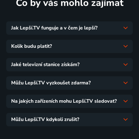
Co by vás mohlo zajímat
Jak Lepší.TV funguje a v čem je lepší?
Kolik budu platit?
Jaké televizní stanice získám?
Můžu Lepší.TV vyzkoušet zdarma?
Na jakých zařízeních mohu Lepší.TV sledovat?
Můžu Lepší.TV kdykoli zrušit?