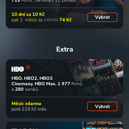
719
filmů
nahrávání 20 pořadů
10 dní za
10 Kč
Vybrat
pak 1. měsíc za
149 Kč
74 Kč
Extra
HBO, HBO2, HBO3
Cinemaxy, HBO Max
1 977
filmů
a
280
seriálů
Měsíc zdarma
Vybrat
poté 229 Kč měs.