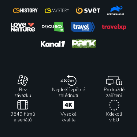
Bez
Nejdelší zpětné
Pro každé
závazku
zhlédnutí
zařízení
9549 filmů
Vysoká
Kdekoli
a seriálů
kvalita
v EU