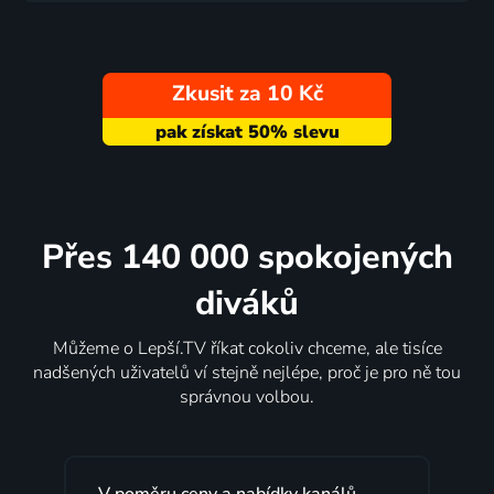
Zkusit za 10 Kč
Přes 140 000 spokojených
diváků
Můžeme o Lepší.TV říkat cokoliv chceme, ale tisíce
nadšených uživatelů ví stejně nejlépe, proč je pro ně tou
správnou volbou.
V poměru ceny a nabídky kanálů