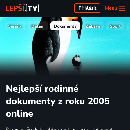
Menu
Přihlásit
Seriály
Dětem
Dokumenty
Zábava
Sport
Nejlepší rodinné
dokumenty z roku 2005
online
Poznejte věci do hloubky s dechberoucími dokumenty