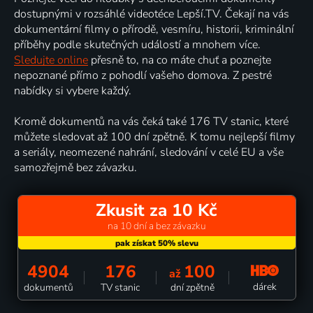
dostupnými v rozsáhlé videotéce Lepší.TV. Čekají na vás
dokumentární filmy o přírodě, vesmíru, historii, kriminální
příběhy podle skutečných událostí a mnohem více.
Sledujte online
přesně to, na co máte chuť a poznejte
nepoznané přímo z pohodlí vašeho domova. Z pestré
nabídky si vybere každý.
Kromě dokumentů na vás čeká také 176 TV stanic, které
můžete sledovat až 100 dní zpětně. K tomu nejlepší filmy
a seriály, neomezené nahrání, sledování v celé EU a vše
samozřejmě bez závazku.
Zkusit za 10 Kč
na 10 dní a bez závazku
4904
176
100
až
dárek
dokumentů
TV stanic
dní zpětně