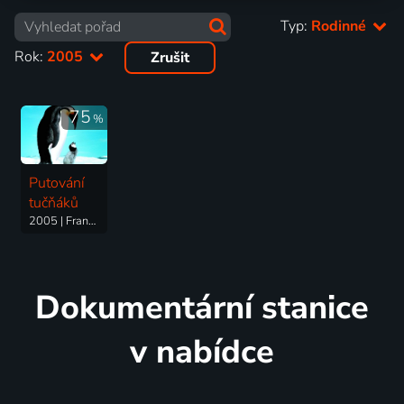
Typ:
Rodinné
Rok:
2005
Zrušit
75
%
Putování
tučňáků
2005 | Francie | Rodinný
Dokumentární stanice
v nabídce