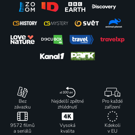
Bez
Nejdelší zpětné
Pro každé
závazku
zhlédnutí
zařízení
9572 filmů
Vysoká
Kdekoli
a seriálů
kvalita
v EU