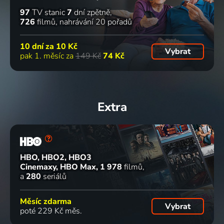
97
TV stanic
7
dní zpětně
726
filmů
nahrávání 20 pořadů
10 dní za
10 Kč
Vybrat
pak 1. měsíc za
149 Kč
74 Kč
Extra
HBO, HBO2, HBO3
Cinemaxy, HBO Max
1 978
filmů
a
280
seriálů
Měsíc zdarma
Vybrat
poté 229 Kč měs.