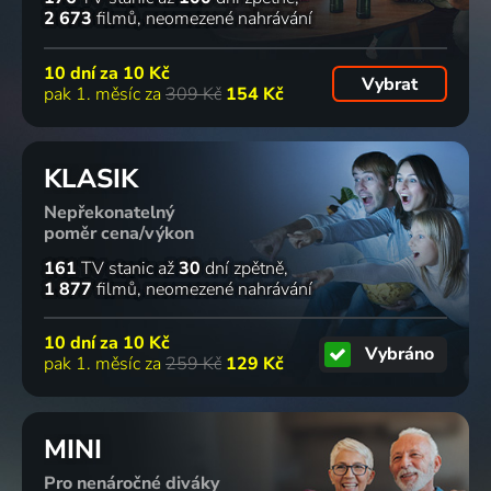
2 673
filmů
neomezené nahrávání
10 dní za
10 Kč
Vybrat
pak 1. měsíc za
309 Kč
154 Kč
KLASIK
Nepřekonatelný
poměr cena/výkon
161
TV stanic
až
30
dní zpětně
1 877
filmů
neomezené nahrávání
10 dní za
10 Kč
Vybráno
pak 1. měsíc za
259 Kč
129 Kč
MINI
Pro nenáročné diváky