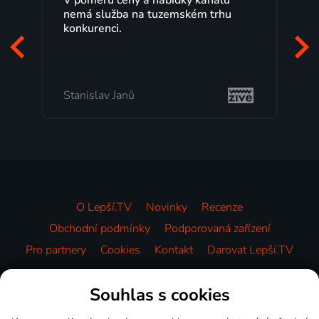
nemá služba na tuzemském trhu
konkurenci.
Stanislav Janů
O Lepší.TV
Novinky
Recenze
Obchodní podmínky
Podporovaná zařízení
Pro partnery
Cookies
Kontakt
Darovat Lepší.TV
Videotéka
Souhlas s cookies