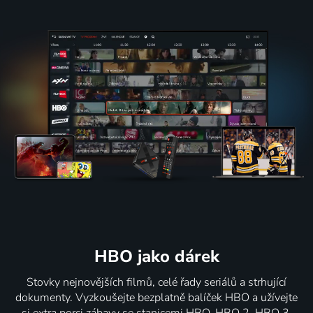
HBO jako dárek
Stovky nejnovějších filmů, celé řady seriálů a strhující
dokumenty. Vyzkoušejte bezplatně balíček HBO a užívejte
si extra porci zábavy se stanicemi HBO, HBO 2, HBO 3,