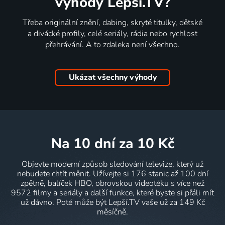
výhody Lepší.TV?
Třeba originální znění, dabing, skryté titulky, dětské
a divácké profily, celé seriály, rádia nebo rychlost
přehrávání. A to zdaleka není všechno.
Ukázat všechny výhody
na 10 dní
za 10 Kč
Objevte moderní způsob sledování televize, který už
nebudete chtít měnit. Užívejte si 176 stanic až 100 dní
zpětně, balíček HBO, obrovskou videotéku s více než
9572 filmy a seriály a další funkce, které byste si přáli mít
už dávno. Poté může být Lepší.TV vaše už za 149 Kč
měsíčně.