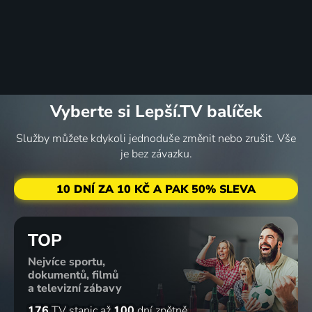
Vyberte si Lepší.TV balíček
Služby můžete kdykoli jednoduše změnit nebo zrušit. Vše
je bez závazku.
10 DNÍ ZA 10 KČ A PAK 50% SLEVA
TOP
Nejvíce sportu,
dokumentů, filmů
a televizní zábavy
176
TV stanic
až
100
dní zpětně